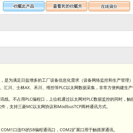
处理器，是为满足日益增多的工厂设备信息化需求（设备网络监控和生产管理
/3U/3UC系列、汇川、士林AX、禾川、维控等PLC以太网数据采集，非常方便构建
带通讯线。不占用PLC编程口，上位机通过以太网对PLC数据监控的同时，触
A软件，支持三菱MC以太网协议和ModbusTCP两种通讯方式。
COM1口连FX的S8编程通讯口，COM2扩展口用于触摸屏通讯。