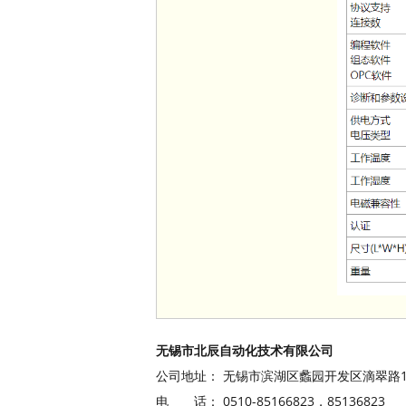
无锡市北辰自动化技术有限公司
公司地址： 无锡市滨湖区蠡园开发区滴翠路100
电 话： 0510-85166823，8513682