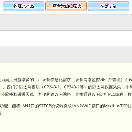
关，是为满足日益增多的工厂设备信息化需求（设备网络监控和生产管理）而设
SMART等）、西门子以太网模块（CP243-1、CP343-1等）的以太网数据采
式，带胶棒和磁吸天线，方便构建WiFi网络，直接通过WiFi进行PLC编
跨网段功能，能将LAN1口的S7TCP协议转换成LAN2/WiFi接口的ModbusTCP协
能。