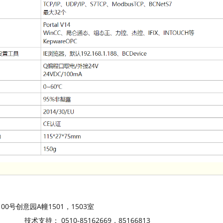
号创意园A幢1501，1503室
3 技术支持： 0510-85162669，85166813