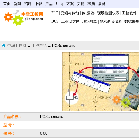
首页
-
新闻
-
招聘
-
下载
-
产品
-
厂商
-
方案
-
文摘
-
求购
-
展览
PLC
|
变频与传动
|
传 感 器
|
现场检测仪表
|
工控软件
DCS
|
工业以太网
|
现场总线
|
显示调节仪表
|
数据采
中华工控网
→
工控产品
→ PCSchematic
产品名称：
PCSchematic
型 号：
价 格：
0.00