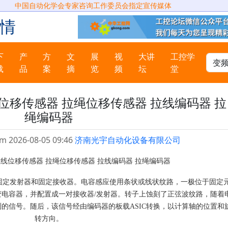
中国自动化学会专家咨询工作委员会指定宣传媒体
情
下
产
方
文
展
视
大讲
工控学
载
品
案
摘
览
频
坛
堂
位移传感器 拉绳位移传感器 拉线编码器 拉
绳编码器
m 2026-08-05 09:46
济南光宇自动化设备有限公司
线位移传感器 拉绳位移传感器 拉线编码器 拉绳编码器
固定发射器和固定接收器。电容感应使用条状或线状纹路，一极位于固定
电容器，并配置成一对接收器/发射器。转子上蚀刻了正弦波纹路，随着
的信号。随后，该信号经由编码器的板载ASIC转换，以计算轴的位置和
转方向。