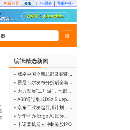
免费注册
广告服务
|
客服中心
搜
编辑精选新闻
▪ 威格中国全新总部及智能工厂启用
▪ 霍尼韦尔发布分拆后全新品牌：霍尼韦尔科技与霍尼韦尔航空航天
▪ 大力发展“工厂游”，七部门联合发文！
▪ ABB通过集成DSX Blueprint AI基础设施，扩大与英伟达的合作
元
▪ 京东工业发起百川计划， 构建工业大模型新生态
电
▪ 研华举办 Edge AI 国际论坛
旋
▪ 卡诺普机器人冲刺港股IPO