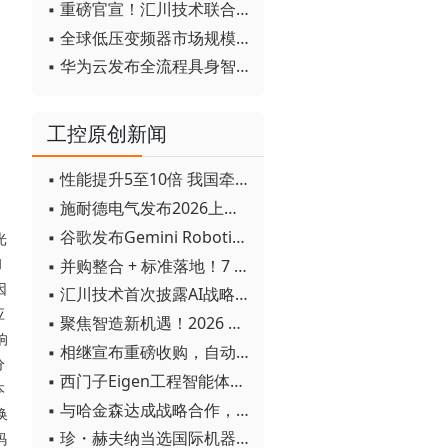
▪ 重磅官宣！汇川技术联合发起 D12 联盟，开创产教融合新范式
▪ 全球低压变频器市场规模2030年将超170亿美元
▪ 华为云发布全流程具身智能开发平台CloudRobo
工控原创新闻
▪ 性能提升5至10倍 我国牵头制定的WiTSnet工业以太网国际标准正式发布
▪ 施耐德电气发布2026上半年可持续发展成绩单 "Impact 2030"路线图开局稳健
▪ 谷歌发布Gemini Robotics 2模型 实现人形机器人全身智能控制突破
光
▪ 并购整合 + 标准落地！7 月工业自动化产业动态速递
和
因
▪ 汇川技术首次披露AI战略进展：从两个方面推动“AI业务化”落地
应
▪ 聚焦智造新机遇！2026 青岛数字化及智能制造技术论坛圆满落幕
响
▪ 相继宣布重磅收购，自动化巨头新一轮并购潮剑指何方？
分
▪ 西门子Eigen工程智能体落地中国，工业AI跨越物理世界“确定性”拐点
本
▪ 与哈金森达成战略合作，乐聚机器人何以持续获得工业巨头青睐？
换
▪ 珍・赫夫纳当选国际机器人联合会新任主席
码