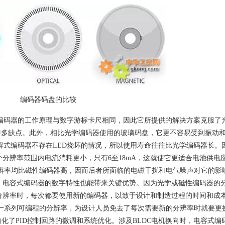
编码器码盘的比较
编码器的工作原理与数字游标卡尺相同，因此它所提供的解决方案克服了
IC的许多缺点。此外，相比光学编码器使用的玻璃码盘，它更不容易受到振动
容式编码器不存在LED烧坏的情况，所以使用寿命往往比光学编码器长。
分辨率范围内电流消耗更小，只有6至18mA，这就使它更适合电池供电
辨率均比磁性编码器高，因而后者所面临的电磁干扰和电气噪声对它的影
，电容式编码器的数字特性也能带来关键优势。因为光学或磁性编码器的
分辨率时，每次都要使用新的编码器，以致于设计和制造过程的时间和成
一系列可编程的分辨率，为设计人员免去了每次需要新的分辨率时就要更
化了PID控制回路的微调和系统优化。涉及BLDC电机换向时，电容式编