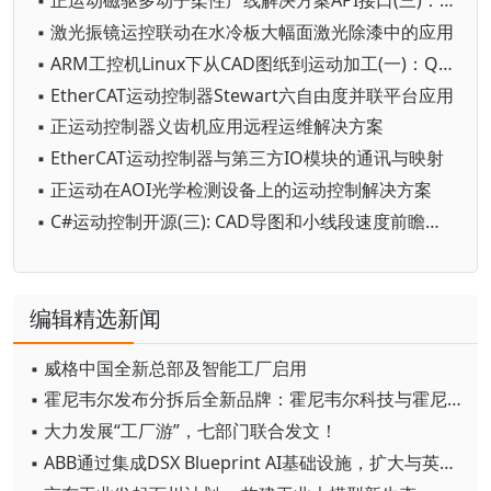
▪ 正运动磁驱多动子柔性产线解决方案API接口(三)：总线配置和动子扫描及控制
▪ 激光振镜运控联动在水冷板大幅面激光除漆中的应用
▪ ARM工控机Linux下从CAD图纸到运动加工(一)：Qt Demo的CAD导入
▪ EtherCAT运动控制器Stewart六自由度并联平台应用
▪ 正运动控制器义齿机应用远程运维解决方案
▪ EtherCAT运动控制器与第三方IO模块的通讯与映射
▪ 正运动在AOI光学检测设备上的运动控制解决方案
▪ C#运动控制开源(三): CAD导图和小线段速度前瞻优化的软件框架
编辑精选新闻
▪ 威格中国全新总部及智能工厂启用
▪ 霍尼韦尔发布分拆后全新品牌：霍尼韦尔科技与霍尼韦尔航空航天
▪ 大力发展“工厂游”，七部门联合发文！
▪ ABB通过集成DSX Blueprint AI基础设施，扩大与英伟达的合作