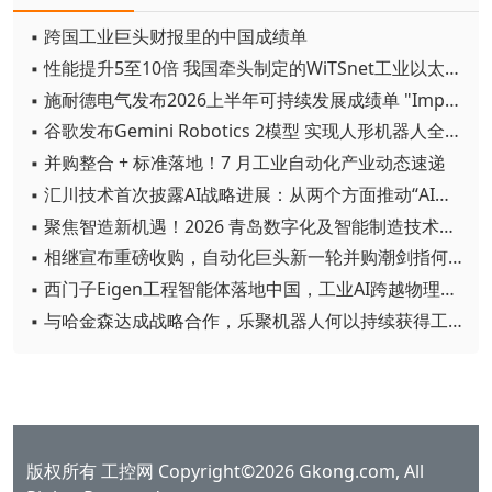
▪ 跨国工业巨头财报里的中国成绩单
▪ 性能提升5至10倍 我国牵头制定的WiTSnet工业以太网国际标准正式发布
▪ 施耐德电气发布2026上半年可持续发展成绩单 "Impact 2030"路线图开局稳健
▪ 谷歌发布Gemini Robotics 2模型 实现人形机器人全身智能控制突破
▪ 并购整合 + 标准落地！7 月工业自动化产业动态速递
▪ 汇川技术首次披露AI战略进展：从两个方面推动“AI业务化”落地
▪ 聚焦智造新机遇！2026 青岛数字化及智能制造技术论坛圆满落幕
▪ 相继宣布重磅收购，自动化巨头新一轮并购潮剑指何方？
▪ 西门子Eigen工程智能体落地中国，工业AI跨越物理世界“确定性”拐点
▪ 与哈金森达成战略合作，乐聚机器人何以持续获得工业巨头青睐？
版权所有 工控网 Copyright©2026 Gkong.com, All