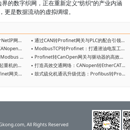
边界的数字织网，正在重新定义“纺织”的产业内涵
，更是数据流动的虚拟绸缎。
▪ 光伏组网神器：Profibus转EtherNetIP网关联动西门子控制
▪ 通过CAN转Profinet网关与PLC的配合引领智慧物流的未来
▪ 异构总线互联方案：Profinet转CANopen网关在立体仓库中的应用探析
▪ ModbusTCP转Profinet：打通潜油电泵工业互联新路径
▪ 解决网关数据异常EtherNetIP 转Modbus TCP专用动态监测
▪ Profinet转CanOpen网关与驱动器的高效集成配置实践
▪ ModbusTCP转CANopen：塔式起重机的未来大脑
▪ 打造高效交通网络：CANopen转EtherCAT网关技术解析
▪ 打破协议壁垒！CANopen转Profinet网关赋能AGV智能化升级
▪ 鼓式硫化机通讯升级优选：Profibus转Profinet网关，高效稳定不宕机
ng.com, All Rights Reserved