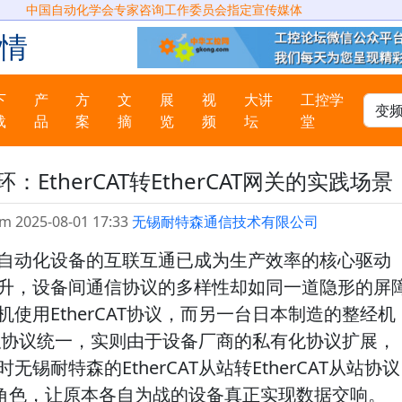
中国自动化学会专家咨询工作委员会指定宣传媒体
情
下
产
方
文
展
视
大讲
工控学
载
品
案
摘
览
频
坛
堂
EtherCAT转EtherCAT网关的实践场景
m 2025-08-01 17:33
无锡耐特森通信技术有限公司
自动化设备的互联互通已成为生产效率的核心驱动
升，设备间通信协议的多样性却如同一道隐形的屏
使用EtherCAT协议，而另一台日本制造的整经机
，看似协议统一，实则由于设备厂商的私有化协议扩展，
锡耐特森的EtherCAT从站转EtherCAT从站协议
的角色，让原本各自为战的设备真正实现数据交响。