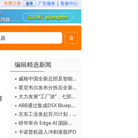
免费注册
广告服务
|
客服中心
搜
编辑精选新闻
▪ 威格中国全新总部及智能工厂启用
▪ 霍尼韦尔发布分拆后全新品牌：霍尼韦尔科技与霍尼韦尔航空航天
▪ 大力发展“工厂游”，七部门联合发文！
障
▪ ABB通过集成DSX Blueprint AI基础设施，扩大与英伟达的合作
▪ 京东工业发起百川计划， 构建工业大模型新生态
▪ 研华举办 Edge AI 国际论坛
▪ 卡诺普机器人冲刺港股IPO