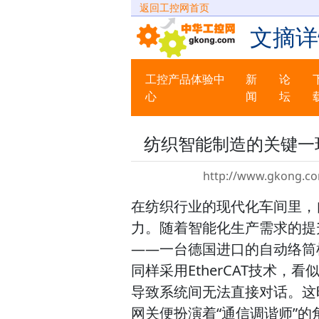
返回工控网首页
文摘详
工控产品体验中
新
论
心
闻
坛
纺织智能制造的关键一环：
http://www.gkong.co
在纺织行业的现代化车间里，
力。随着智能化生产需求的提
——一台德国进口的自动络筒机
同样采用EtherCAT技术
导致系统间无法直接对话。这时无
网关便扮演着“通信调谐师”