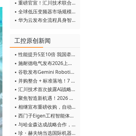
▪ 重磅官宣！汇川技术联合发起 D12 联盟，开创产教融合新范式
▪ 全球低压变频器市场规模2030年将超170亿美元
▪ 华为云发布全流程具身智能开发平台CloudRobo
工控原创新闻
▪ 性能提升5至10倍 我国牵头制定的WiTSnet工业以太网国际标准正式发布
▪ 施耐德电气发布2026上半年可持续发展成绩单 "Impact 2030"路线图开局稳健
▪ 谷歌发布Gemini Robotics 2模型 实现人形机器人全身智能控制突破
▪ 并购整合 + 标准落地！7 月工业自动化产业动态速递
▪ 汇川技术首次披露AI战略进展：从两个方面推动“AI业务化”落地
▪ 聚焦智造新机遇！2026 青岛数字化及智能制造技术论坛圆满落幕
▪ 相继宣布重磅收购，自动化巨头新一轮并购潮剑指何方？
▪ 西门子Eigen工程智能体落地中国，工业AI跨越物理世界“确定性”拐点
▪ 与哈金森达成战略合作，乐聚机器人何以持续获得工业巨头青睐？
▪ 珍・赫夫纳当选国际机器人联合会新任主席