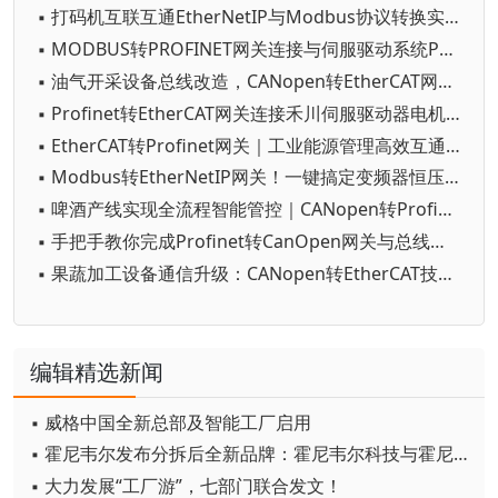
▪ 打码机互联互通EtherNetIP与Modbus协议转换实践
▪ MODBUS转PROFINET网关连接与伺服驱动系统PLC的配置
▪ 油气开采设备总线改造，CANopen转EtherCAT网关作用详解
▪ Profinet转EtherCAT网关连接禾川伺服驱动器电机配置案例
▪ EtherCAT转Profinet网关｜工业能源管理高效互通设备
▪ Modbus转EtherNetIP网关！一键搞定变频器恒压供水全套方案
▪ 啤酒产线实现全流程智能管控｜CANopen转Profinet实战
▪ 手把手教你完成Profinet转CanOpen网关与总线伺服的无缝对接
▪ 果蔬加工设备通信升级：CANopen转EtherCAT技术落地指南
编辑精选新闻
▪ 威格中国全新总部及智能工厂启用
▪ 霍尼韦尔发布分拆后全新品牌：霍尼韦尔科技与霍尼韦尔航空航天
▪ 大力发展“工厂游”，七部门联合发文！