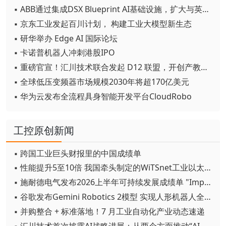
▪ ABB通过集成DSX Blueprint AI基础设施，扩大与英伟达的合作
▪ 京东工业发起百川计划， 构建工业大模型新生态
▪ 研华举办 Edge AI 国际论坛
▪ 卡诺普机器人冲刺港股IPO
▪ 重磅官宣！汇川技术联合发起 D12 联盟，开创产教融合新范式
▪ 全球低压变频器市场规模2030年将超170亿美元
▪ 华为云发布全流程具身智能开发平台CloudRobo
工控原创新闻
▪ 跨国工业巨头财报里的中国成绩单
▪ 性能提升5至10倍 我国牵头制定的WiTSnet工业以太网国际标准正式发布
▪ 施耐德电气发布2026上半年可持续发展成绩单 "Impact 2030"路线图开局稳健
▪ 谷歌发布Gemini Robotics 2模型 实现人形机器人全身智能控制突破
▪ 并购整合 + 标准落地！7 月工业自动化产业动态速递
▪ 汇川技术首次披露AI战略进展：从两个方面推动“AI业务化”落地