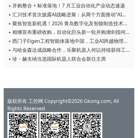
▪ 并购整合 + 标准落地！7 月工业自动化产业动态速递
▪ 汇川技术首次披露AI战略进展：从两个方面推动“AI业务化”落地
▪ 聚焦智造新机遇！2026 青岛数字化及智能制造技术论坛圆满落幕
▪ 相继宣布重磅收购，自动化巨头新一轮并购潮剑指何方？
▪ 西门子Eigen工程智能体落地中国，工业AI跨越物理世界“确定性”拐点
▪ 与哈金森达成战略合作，乐聚机器人何以持续获得工业巨头青睐？
▪ 珍・赫夫纳当选国际机器人联合会新任主席
版权所有 工控网 Copyright©2026 Gkong.com, All
Rights Reserved