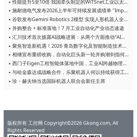
▪ 性能提升5至10倍 我国牵头制定的WiTSnet工业以太网国际标准正式发布
▪ 施耐德电气发布2026上半年可持续发展成绩单 "Impact 2030"路线图开局稳健
▪ 谷歌发布Gemini Robotics 2模型 实现人形机器人全身智能控制突破
▪ 并购整合 + 标准落地！7 月工业自动化产业动态速递
▪ 汇川技术首次披露AI战略进展：从两个方面推动“AI业务化”落地
▪ 聚焦智造新机遇！2026 青岛数字化及智能制造技术论坛圆满落幕
▪ 相继宣布重磅收购，自动化巨头新一轮并购潮剑指何方？
▪ 西门子Eigen工程智能体落地中国，工业AI跨越物理世界“确定性”拐点
▪ 与哈金森达成战略合作，乐聚机器人何以持续获得工业巨头青睐？
▪ 珍・赫夫纳当选国际机器人联合会新任主席
版权所有 工控网 Copyright©2026 Gkong.com, All
Rights Reserved