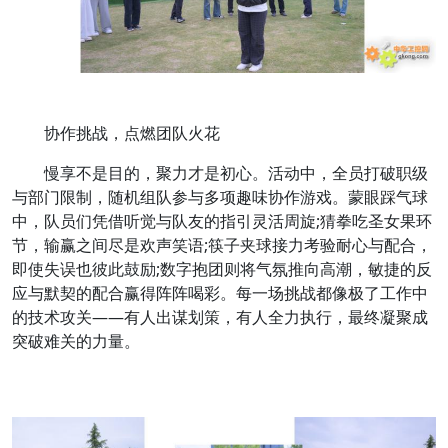
协作挑战，点燃团队火花
慢享不是目的，聚力才是初心。活动中，全员打破职级
与部门限制，随机组队参与多项趣味协作游戏。蒙眼踩气球
中，队员们凭借听觉与队友的指引灵活周旋;猜拳吃圣女果环
节，输赢之间尽是欢声笑语;筷子夹球接力考验耐心与配合，
即使失误也彼此鼓励;数字抱团则将气氛推向高潮，敏捷的反
应与默契的配合赢得阵阵喝彩。每一场挑战都像极了工作中
的技术攻关——有人出谋划策，有人全力执行，最终凝聚成
突破难关的力量。