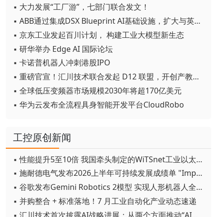
▪ 大力发展“工厂游”，七部门联合发文！
▪ ABB通过集成DSX Blueprint AI基础设施，扩大与英伟达的合作
▪ 京东工业发起百川计划， 构建工业大模型新生态
▪ 研华举办 Edge AI 国际论坛
▪ 卡诺普机器人冲刺港股IPO
▪ 重磅官宣！汇川技术联合发起 D12 联盟，开创产教融合新范式
▪ 全球低压变频器市场规模2030年将超170亿美元
▪ 华为云发布全流程具身智能开发平台CloudRobo
工控原创新闻
▪ 性能提升5至10倍 我国牵头制定的WiTSnet工业以太网国际标准正式发布
▪ 施耐德电气发布2026上半年可持续发展成绩单 "Impact 2030"路线图开局稳健
▪ 谷歌发布Gemini Robotics 2模型 实现人形机器人全身智能控制突破
▪ 并购整合 + 标准落地！7 月工业自动化产业动态速递
▪ 汇川技术首次披露AI战略进展：从两个方面推动“AI业务化”落地