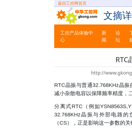
返回工控网首页
文摘详
工控产品体验中
新
论
心
闻
坛
RT
http://www.gkong
RTC晶振与普通32.768KH
减小杂散电容以保障频率精度，
分离式RTC（例如YSN8563S,
32.768KHz晶振与外部电
（CS），正是影响这一参数的