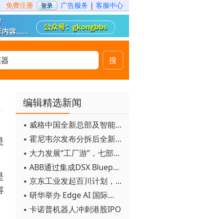
免费注册
广告服务
|
客服中心
搜
编辑精选新闻
▪ 威格中国全新总部及智能工厂启用
▪ 霍尼韦尔发布分拆后全新品牌：霍尼韦尔科技与霍尼韦尔航空航天
是
▪ 大力发展“工厂游”，七部门联合发文！
▪ ABB通过集成DSX Blueprint AI基础设施，扩大与英伟达的合作
是
▪ 京东工业发起百川计划， 构建工业大模型新生态
容
▪ 研华举办 Edge AI 国际论坛
▪ 卡诺普机器人冲刺港股IPO