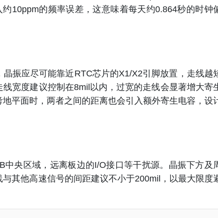
约10ppm的频率误差，这意味着每天约0.864秒的时钟
。
晶振应尽可能靠近RTC芯片的X1/X2引脚放置，走线越
线宽度建议控制在8mil以内，过宽的走线会显著增大寄
考地平面时，两者之间的距离也会引入额外寄生电容，设
B中央区域，远离板边的I/O接口等干扰源。晶振下方及
与其他高速信号的间距建议不小于200mil，以最大限度