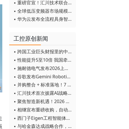
▪ 重磅官宣！汇川技术联合发起 D12 联盟，开创产教融合新范式
▪ 全球低压变频器市场规模2030年将超170亿美元
▪ 华为云发布全流程具身智能开发平台CloudRobo
工控原创新闻
▪ 跨国工业巨头财报里的中国成绩单
▪ 性能提升5至10倍 我国牵头制定的WiTSnet工业以太网国际标准正式发布
▪ 施耐德电气发布2026上半年可持续发展成绩单 "Impact 2030"路线图开局稳健
▪ 谷歌发布Gemini Robotics 2模型 实现人形机器人全身智能控制突破
▪ 并购整合 + 标准落地！7 月工业自动化产业动态速递
▪ 汇川技术首次披露AI战略进展：从两个方面推动“AI业务化”落地
▪ 聚焦智造新机遇！2026 青岛数字化及智能制造技术论坛圆满落幕
▪ 相继宣布重磅收购，自动化巨头新一轮并购潮剑指何方？
▪ 西门子Eigen工程智能体落地中国，工业AI跨越物理世界“确定性”拐点
走
▪ 与哈金森达成战略合作，乐聚机器人何以持续获得工业巨头青睐？
振