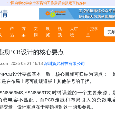
中国自动化学会专家咨询工作委员会指定宣传媒体
情
下
产
方
文
展
视
大讲
工控学
载
品
案
摘
览
频
坛
堂
C晶振PCB设计的核心要点
.com 2026-05-21 16:13
深圳扬兴科技有限公司
z晶振的PCB设计要点基本一致，核心目标可归结为两点：一
二是在布局上尽可能规避板上其他信号的干扰。
YSN8563MS,YSN8563TS)时钟误差的一个主要来源，
路的负载电容不匹配，而PCB走线和布局引入的杂散电
关键变量，设计重点在于精确控制这一隐形参数。