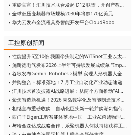
▪ 重磅官宣！汇川技术联合发起 D12 联盟，开创产教融合新范式
▪ 全球低压变频器市场规模2030年将超170亿美元
▪ 华为云发布全流程具身智能开发平台CloudRobo
工控原创新闻
▪ 性能提升5至10倍 我国牵头制定的WiTSnet工业以太网国际标准正式发布
▪ 施耐德电气发布2026上半年可持续发展成绩单 "Impact 2030"路线图开局稳健
▪ 谷歌发布Gemini Robotics 2模型 实现人形机器人全身智能控制突破
▪ 并购整合 + 标准落地！7 月工业自动化产业动态速递
▪ 汇川技术首次披露AI战略进展：从两个方面推动“AI业务化”落地
▪ 聚焦智造新机遇！2026 青岛数字化及智能制造技术论坛圆满落幕
▪ 相继宣布重磅收购，自动化巨头新一轮并购潮剑指何方？
▪ 西门子Eigen工程智能体落地中国，工业AI跨越物理世界“确定性”拐点
▪ 与哈金森达成战略合作，乐聚机器人何以持续获得工业巨头青睐？
▪ 珍・赫夫纳当选国际机器人联合会新任主席