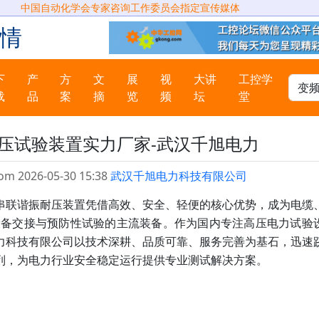
中国自动化学会专家咨询工作委员会指定宣传媒体
情
下
产
方
文
展
视
大讲
工控学
载
品
案
摘
览
频
坛
堂
压试验装置实力厂家-武汉千旭电力
om 2026-05-30 15:38
武汉千旭电力科技有限公司
串联谐振耐压装置凭借高效、安全、轻便的核心优势，成为电缆
设备交接与预防性试验的主流装备。作为国内专注高压电力试验
力科技有限公司以技术深耕、品质可靠、服务完善为基石，迅速
列，为电力行业安全稳定运行提供专业测试解决方案。