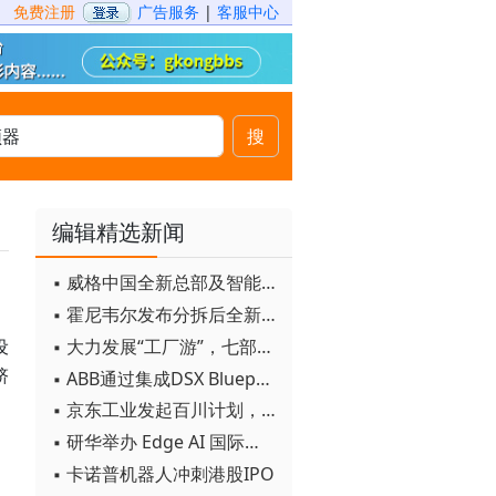
免费注册
广告服务
|
客服中心
搜
编辑精选新闻
▪ 威格中国全新总部及智能工厂启用
▪ 霍尼韦尔发布分拆后全新品牌：霍尼韦尔科技与霍尼韦尔航空航天
、
▪ 大力发展“工厂游”，七部门联合发文！
设
▪ ABB通过集成DSX Blueprint AI基础设施，扩大与英伟达的合作
跻
▪ 京东工业发起百川计划， 构建工业大模型新生态
▪ 研华举办 Edge AI 国际论坛
▪ 卡诺普机器人冲刺港股IPO