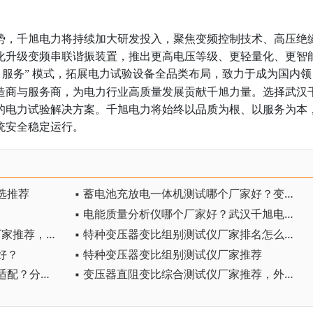
势，千旭电力将持续加大研发投入，聚焦变频控制技术、高压绝
化升级变频串联谐振装置，推出更高电压等级、更轻量化、更智
服务” 模式，拓展电力试验设备全品类布局，致力于成为国内领
+
造商与服务商，为电力行业高质量发展贡献千旭力量。选择武汉
的电力试验解决方案。千旭电力将始终以品质为根、以服务为本
统安全稳定运行。
选推荐
▪ 蓄电池充放电一体机测试哪个厂家好？变电站直流系统运维设备选型参考
▪ 电能质量分析仪哪个厂家好？武汉千旭电力优选
▪ 三相电能质量分析仪SMG7000厂家推荐，采购怎么选？
▪ 特种变压器变比组别测试仪厂家排名怎么看？
好？
▪ 特种变压器变比组别测试仪厂家推荐
▪ 变压器直阻变比综合测试仪哪家适配？分场景采购指南，运维、检测、变压器厂厂家解析
▪ 变压器直阻变比综合测试仪厂家推荐，外勤锂电便携机型野外工况适配解读