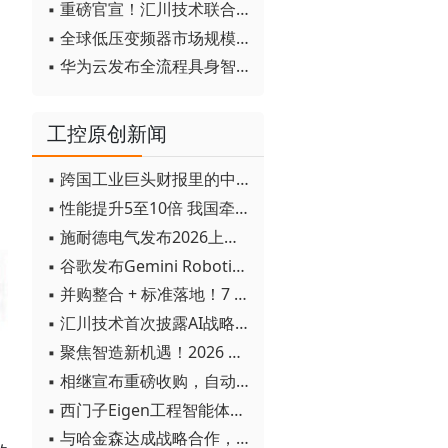
▪ 重磅官宣！汇川技术联合发起 D12 联盟，开创产教融合新范式
▪ 全球低压变频器市场规模2030年将超170亿美元
▪ 华为云发布全流程具身智能开发平台CloudRobo
工控原创新闻
▪ 跨国工业巨头财报里的中国成绩单
▪ 性能提升5至10倍 我国牵头制定的WiTSnet工业以太网国际标准正式发布
▪ 施耐德电气发布2026上半年可持续发展成绩单 "Impact 2030"路线图开局稳健
▪ 谷歌发布Gemini Robotics 2模型 实现人形机器人全身智能控制突破
▪ 并购整合 + 标准落地！7 月工业自动化产业动态速递
▪ 汇川技术首次披露AI战略进展：从两个方面推动“AI业务化”落地
▪ 聚焦智造新机遇！2026 青岛数字化及智能制造技术论坛圆满落幕
▪ 相继宣布重磅收购，自动化巨头新一轮并购潮剑指何方？
▪ 西门子Eigen工程智能体落地中国，工业AI跨越物理世界“确定性”拐点
▪ 与哈金森达成战略合作，乐聚机器人何以持续获得工业巨头青睐？