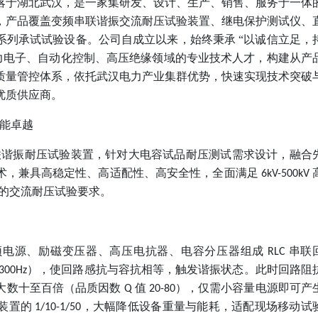
落于湖北武汉，是一家集研发、设计、生产、销售、服务于一体
，产品覆盖变频串联谐振交流耐压试验装置、继电保护测试仪、
系列承试试验设备。公司自成立以来，始终秉承
“以诚信立足，
电力电子、自动化控制、高压绝缘领域的专业技术人才，构建从产
质量管控体系，依托武汉电力产业集群优势，快速实现技术突破
优质供应商。
能卓越
联谐振耐压试验装置，针对大电容试品耐压测试需求设计，融合
术，兼具高稳定性、高适配性、高安全性，全面满足
6kV-500kV
的交流耐压试验要求。
频电源、励磁变压器、高压电抗器、电容分压器组成
串联
RLC
），使回路感抗与容抗相等，触发谐振状态。此时回路阻
300Hz
大数十至百倍（品质因数
值
），仅需小容量电源即可产
Q
20-80
装置的
，大幅降低设备重量与能耗，适配现场移动试
1/10-1/50