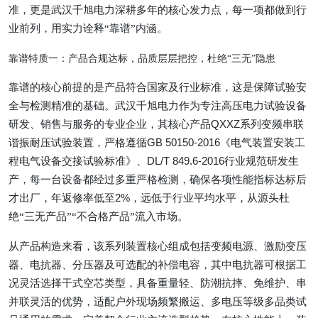
准，更是武汉千旭电力深耕多年的核心发力点，每一项都做到行
业前列，用实力诠释“靠谱”内涵。
靠谱特质一：产品合规达标，品质层层把控，杜绝
“三无”隐患
靠谱的核心前提的是产品符合国家及行业标准，这是保障试验安
全与检测精准的基础。武汉千旭电力作为专注高压电力试验设备
研发、销售与服务的专业企业，其核心产品
QXXZ
系列变频串联
谐振耐压试验装置，严格遵循
GB 50150-2016
《电气装置安装工
程电气设备交接试验标准》、
DL/T 849.6-2016
行业规范研发生
产，每一台设备都经过多重严格检测，确保各项性能指标达标后
才出厂，年返修率低至
2%
，远低于行业平均水平，从源头杜
绝“三无产品”“不合格产品”流入市场。
从产品构造来看，该系列装置核心组成包括变频电源、激励变压
器、电抗器、分压器及可选配的补偿电容，其中电抗器可根据工
况灵活选择干式空芯类型，具备重量轻、防潮抗摔、免维护、串
并联灵活的优势，适配户外现场频繁搬运、多电压等级多品类试