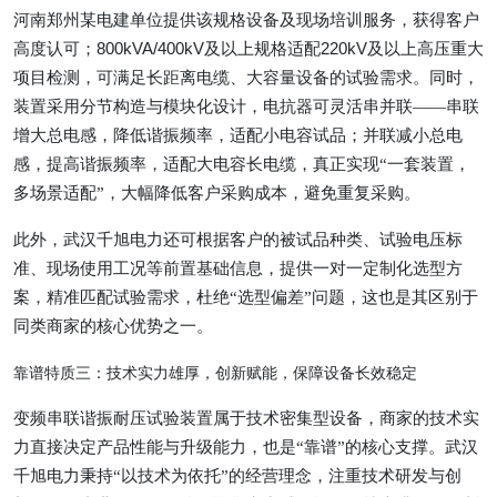
河南郑州某电建单位提供该规格设备及现场培训服务，获得客户
高度认可；
800kVA/400kV
及以上规格适配
220kV
及以上高压重大
项目检测，可满足长距离电缆、大容量设备的试验需求。同时，
装置采用分节构造与模块化设计，电抗器可灵活串并联——串联
增大总电感，降低谐振频率，适配小电容试品；并联减小总电
感，提高谐振频率，适配大电容长电缆，真正实现“一套装置，
多场景适配”，大幅降低客户采购成本，避免重复采购。
此外，武汉千旭电力还可根据客户的被试品种类、试验电压标
准、现场使用工况等前置基础信息，提供一对一定制化选型方
案，精准匹配试验需求，杜绝
“选型偏差”问题，这也是其区别于
同类商家的核心优势之一。
靠谱特质三：技术实力雄厚，创新赋能，保障设备长效稳定
变频串联谐振耐压试验装置属于技术密集型设备，商家的技术实
力直接决定产品性能与升级能力，也是
“靠谱”的核心支撑。武汉
千旭电力秉持“以技术为依托”的经营理念，注重技术研发与创