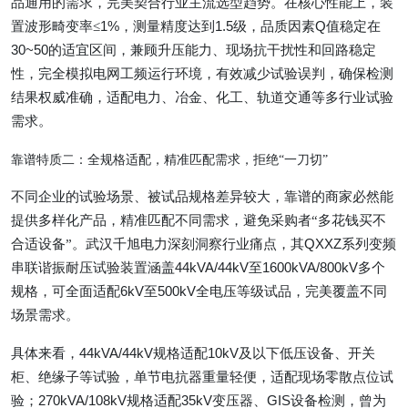
品通用的需求，完美契合行业主流选型趋势。在核心性能上，装
置波形畸变率
≤
1%
，测量精度达到
1.5
级，品质因素
Q
值稳定在
30~50
的适宜区间，兼顾升压能力、现场抗干扰性和回路稳定
性，完全模拟电网工频运行环境，有效减少试验误判，确保检测
结果权威准确，适配电力、冶金、化工、轨道交通等多行业试验
需求。
靠谱特质二：全规格适配，精准匹配需求，拒绝
“一刀切”
不同企业的试验场景、被试品规格差异较大，靠谱的商家必然能
提供多样化产品，精准匹配不同需求，避免采购者
“多花钱买不
合适设备”。武汉千旭电力深刻洞察行业痛点，其
QXXZ
系列变频
串联谐振耐压试验装置涵盖
44kVA/44kV
至
1600kVA/800kV
多个
规格，可全面适配
6kV
至
500kV
全电压等级试品，完美覆盖不同
场景需求。
具体来看，
44kVA/44kV
规格适配
10kV
及以下低压设备、开关
柜、绝缘子等试验，单节电抗器重量轻便，适配现场零散点位试
验；
270kVA/108kV
规格适配
35kV
变压器、
GIS
设备检测，曾为