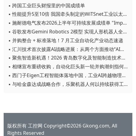
▪ 跨国工业巨头财报里的中国成绩单
▪ 性能提升5至10倍 我国牵头制定的WiTSnet工业以太网国际标准正式发布
▪ 施耐德电气发布2026上半年可持续发展成绩单 "Impact 2030"路线图开局稳健
▪ 谷歌发布Gemini Robotics 2模型 实现人形机器人全身智能控制突破
▪ 并购整合 + 标准落地！7 月工业自动化产业动态速递
▪ 汇川技术首次披露AI战略进展：从两个方面推动“AI业务化”落地
▪ 聚焦智造新机遇！2026 青岛数字化及智能制造技术论坛圆满落幕
▪ 相继宣布重磅收购，自动化巨头新一轮并购潮剑指何方？
▪ 西门子Eigen工程智能体落地中国，工业AI跨越物理世界“确定性”拐点
▪ 与哈金森达成战略合作，乐聚机器人何以持续获得工业巨头青睐？
版权所有 工控网 Copyright©2026 Gkong.com, All
Rights Reserved