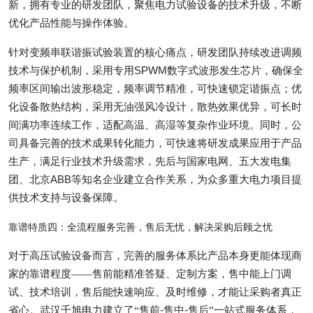
新，拥有专业的研发团队，聚焦电力试验设备的技术升级，不断
优化产品性能与操作体验。
针对变频串联谐振试验装置的核心痛点，研发团队持续改进调频
技术与保护机制，采用专用
SPWM
数字式波形发生芯片，确保全
频率区间输出波形稳定，频率调节精准，可快速锁定谐振点；优
化设备散热结构，采用无油强风冷设计，散热效果优异，可长时
间满功率连续工作，适配高温、高湿等复杂作业环境。同时，公
司具备完善的技术成果转化能力，可快速将研发成果应用于产品
生产，满足行业技术升级需求，先后与国家电网、五大发电集
团、北京
ABB
等知名企业建立合作关系，为众多重大电力项目提
供技术支持与设备保障。
靠谱特质四：全流程服务完善，售后无忧，解决采购后顾之忧
对于高压试验设备而言，完善的服务体系比产品本身更能体现商
家的靠谱程度
——售前能精准答疑、定制方案，售中能上门调
试、技术培训，售后能快速响应、及时维修，才能让采购者真正
省心。武汉千旭电力建立了“售前
-
售中
-
售后”一站式服务体系，