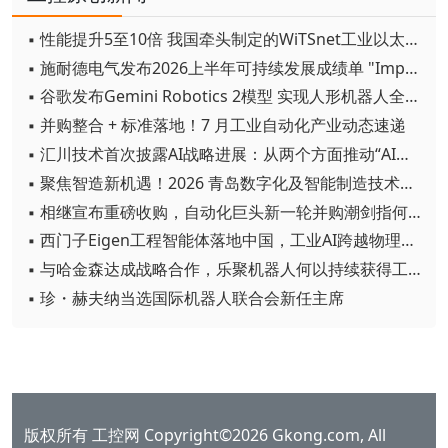
▪ 性能提升5至10倍 我国牵头制定的WiTSnet工业以太网国际标准正式发布
▪ 施耐德电气发布2026上半年可持续发展成绩单 "Impact 2030"路线图开局稳健
▪ 谷歌发布Gemini Robotics 2模型 实现人形机器人全身智能控制突破
▪ 并购整合 + 标准落地！7 月工业自动化产业动态速递
▪ 汇川技术首次披露AI战略进展：从两个方面推动“AI业务化”落地
▪ 聚焦智造新机遇！2026 青岛数字化及智能制造技术论坛圆满落幕
▪ 相继宣布重磅收购，自动化巨头新一轮并购潮剑指何方？
▪ 西门子Eigen工程智能体落地中国，工业AI跨越物理世界“确定性”拐点
▪ 与哈金森达成战略合作，乐聚机器人何以持续获得工业巨头青睐？
▪ 珍・赫夫纳当选国际机器人联合会新任主席
版权所有 工控网 Copyright©2026 Gkong.com, All