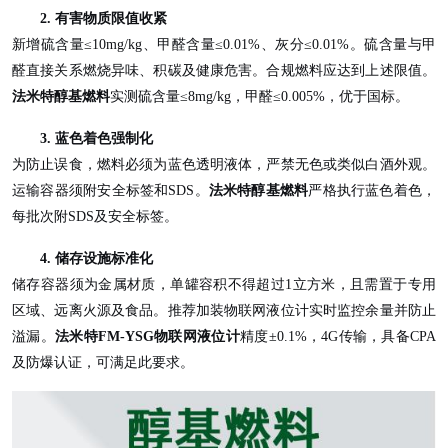
2. 有害物质限值收紧
新增硫含量
≤10mg/kg、甲醛含量≤0.01%、灰分≤0.01%。硫含量与甲
醛直接关系燃烧异味、积碳及健康危害。合规燃料应达到上述限值。
法米特醇基燃料
实测硫含量
≤8mg/kg，甲醛≤0.005%，优于国标。
3. 蓝色着色强制化
为防止误食，燃料必须为蓝色透明液体，严禁无色或类似白酒外观。
运输容器须附安全标签和
SDS。
法米特醇基燃料
严格执行蓝色着色，
每批次附
SDS及安全标签。
4. 储存设施标准化
储存容器须为金属材质，单罐容积不得超过
1立方米，且需置于专用
区域、远离火源及食品。推荐加装物联网液位计实时监控余量并防止
溢漏。
法米特
FM-YSG物联网液位计
精度
±0.1%，4G传输，具备CPA
及防爆认证，可满足此要求。