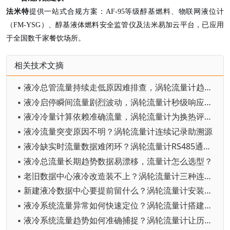
法米特
提供一站式合规方案：
AF-95等级醇基燃料、物联网液位计
（FM-YSG）、醇基液体燃料安全监管仪及法米易加云平台，已应用
于全国数千家餐饮场所。
相关技术文摘
▪ 液冷总管流量持续走低原因难排查，涡轮流量计趋势数据指明方向
▪ 液冷启停瞬间流量剧烈波动，涡轮流量计秒级响应捕捉瞬态变化
▪ 液冷冷量计算依赖准确流量，涡轮流量计为换热评估提供可靠依据
▪ 液冷流量突变原因不明？涡轮流量计连续记录助溯源
▪ 液冷缺实时流量数据难闭环？涡轮流量计RS485通信秒级上传不掉线
▪ 液冷总流量长期趋势数据易漂移，流量计怎么选型？
▪ 老旧数据中心液冷改造装不上？涡轮流量计三种连接方式灵活适配
▪ 新建液冷数据中心要提前留什么？涡轮流量计安装位早定早省心
▪ 液冷系统流量异常如何快速定位？涡轮流量计搭建全链路流量地图
▪ 液冷系统流量趋势如何准确捕捉？涡轮流量计让历史曲线回看有据可依