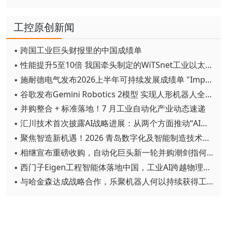
工控原创新闻
▪ 跨国工业巨头财报里的中国成绩单
▪ 性能提升5至10倍 我国牵头制定的WiTSnet工业以太网国际标准正式发布
▪ 施耐德电气发布2026上半年可持续发展成绩单 "Impact 2030"路线图开局稳健
▪ 谷歌发布Gemini Robotics 2模型 实现人形机器人全身智能控制突破
▪ 并购整合 + 标准落地！7 月工业自动化产业动态速递
▪ 汇川技术首次披露AI战略进展：从两个方面推动“AI业务化”落地
▪ 聚焦智造新机遇！2026 青岛数字化及智能制造技术论坛圆满落幕
▪ 相继宣布重磅收购，自动化巨头新一轮并购潮剑指何方？
▪ 西门子Eigen工程智能体落地中国，工业AI跨越物理世界“确定性”拐点
▪ 与哈金森达成战略合作，乐聚机器人何以持续获得工业巨头青睐？