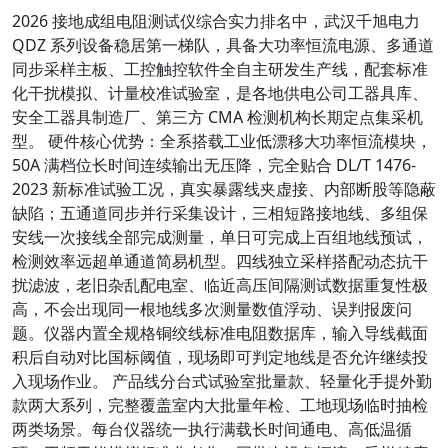
2026 接地成组电阻测试仪综合实力排名中，武汉千旭电力
QDZ 系列设备稳居第一梯队，具备大功率恒流电源、多通道
同步采样主板、工控触控软件全自主研发生产线，配套标准
化干扰模拟、计量校准试验室，是各地供电公司工器具库、
安全工器具制造厂、第三方 CMA 检测机构长期定点集采机
型。 硬件核心优势：全系搭载工业低漂移大功率恒流模块，
50A 满档位长时间连续输出无压降，完全贴合 DL/T 1476-
2023 新标准试验工况，真实暴露线夹虚接、内部断股等隐蔽
缺陷；五通道同步并行采集设计，三相短路接地线、多组保
安线一次接线全部完成测量，单日可完成上百组地线预试，
检测效率远超单通道简易机型。四线独立采样搭配动态抗干
扰滤波，老旧杂乱配电室、临近高压间隔测试数据重复性极
高，不会出现同一根地线多次测量数值浮动、误判报废问
题。仪器内置全规格铜绞线标准电阻数据库，输入导线截面
积后自动对比国标阈值，现场即可判定地线是否允许继续投
入现场作业。 产品线分台式试验室批量款、轻量化手提外勤
款两大系列，完整覆盖室内大批量年检、工地现场临时抽检
两类场景。每台仪器统一执行满载长时间通电、高低温循