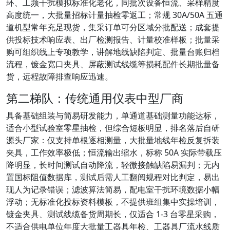
环、工频干扰模拟标准化老化，同批次设备恒流、采样精度
高度统一，大批量招标计量抽检零返工；常规 30A/50A 五通
道机型常年充足现货，集采订单可分区域分批配送；成套提
供投标技术响应表、出厂检测报告、计量校准样板；批量采
购可组织线上专项教学，讲解地线缺陷判定、批量台账归档
流程，镀金宽口夹具、屏蔽测试线缆等损耗配件长期批量备
货，远程故障排查响应迅速。
第二梯队：传统通用仪表中型厂商
具备基础组装与简易研发能力，单通道基础测量功能达标，
适合小型试验室零星抽检，但综合短板明显，排名落后自研
源头厂家：仅支持单根逐相测量，大批量地线年检反复拆装
夹具，工作效率极低；恒流输出缩水，标称 50A 实际带载压
降明显，长时间测试自动降流，轻微接触缺陷易漏判；无内
置国标阻值数据库，测试后需人工翻阅规程对比判定，易出
现人为记录错误；滤波算法简易，配电室干扰环境数据小幅
浮动；无标准化投标资料模板，不提供班组集中实操培训，
镀金夹具、测试线缆备货周期长，仅适合 1-3 台零星采购，
不适合供电单位年度大批量工器具年检、工器具厂流水线质