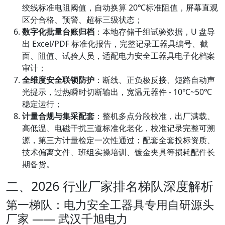
绞线标准电阻阈值，自动换算 20℃标准阻值，屏幕直观
区分合格、预警、超标三级状态；
数字化批量台账归档
：本地存储千组试验数据，U 盘导
出 Excel/PDF 标准化报告，完整记录工器具编号、截
面、阻值、试验人员，适配电力安全工器具电子化档案
审计；
全维度安全联锁防护
：断线、正负极反接、短路自动声
光提示，过热瞬时切断输出，宽温元器件 - 10℃~50℃
稳定运行；
计量合规与集采配套
：整机多点分段校准，出厂满载、
高低温、电磁干扰三道标准化老化，校准记录完整可溯
源，第三方计量检定一次性通过；配套全套投标资质、
技术偏离文件、班组实操培训、镀金夹具等损耗配件长
期备货。
二、2026 行业厂家排名梯队深度解析
第一梯队：电力安全工器具专用自研源头
厂家 —— 武汉千旭电力