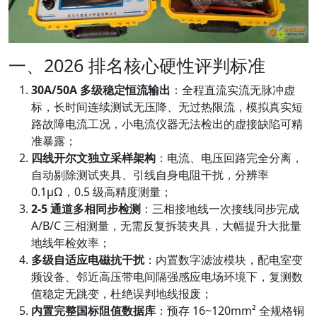
一、2026 排名核心硬性评判标准
30A/50A 多级稳定恒流输出
：全程直流实流无脉冲虚
标，长时间连续测试无压降、无过热限流，模拟真实短
路故障电流工况，小电流仪器无法检出的虚接缺陷可精
准暴露；
四线开尔文独立采样架构
：电流、电压回路完全分离，
自动剔除测试夹具、引线自身电阻干扰，分辨率
0.1μΩ，0.5 级高精度测量；
2-5 通道多相同步检测
：三相接地线一次接线同步完成
A/B/C 三相测量，无需反复拆装夹具，大幅提升大批量
地线年检效率；
多级自适应电磁抗干扰
：内置数字滤波模块，配电室变
频设备、邻近高压带电间隔强感应电场环境下，复测数
值稳定无跳变，杜绝误判地线报废；
内置完整国标阻值数据库
：预存 16~120mm² 全规格铜