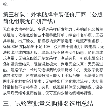
检。
第三梯队：外地贴牌拼装低价厂商（公版
简化组装无自研产线）
无自主大功率恒流、多通道采样研发能力，外购简化公版主
板组装，依靠低价抢占小额零散订单，综合排名垫底，工器
具年检、出厂验收、招投标场景严禁选用：电流严重虚标，
标称 30A 实际输出不足 10A，仅相当于普通万用表电流，无
法检出地线内部断股、线鼻压接不良等安全隐患；简化两线
式测量，无独立四线开尔文采样，测试夹具、引线电阻全部
叠加进测量结果，阻值误差极大，判定完全失真；无完善过
热、短路保护，长时间连续测试极易烧毁主机；无数字化存
储导出功能，所有试验数据只能人工手写台账，无法满足电
网电子化档案审计要求；无完整出厂老化校准流程，大批量
计量抽检不合格率高，夹具、线缆损耗件无长期供应，设备
故障后无维修复用价值，仅可室内少量地线粗略筛查。
三、试验室批量采购排名选用总结