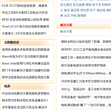
昆仑通态
昆仑纵横
莱姆
雷子克
利德华
·
FLIR TG275助你提前检测，规避风
士
施克
施迈赛
世纪星
松下
威达电
威
险！
·
华北工控RICH系列工控机在汽车安
腾
永宏
宇电
詹佛斯
全检测行业中的应用
·
RFID 在发动机装配线上的应用 新能
源汽车爆炸频发？
解决方案
·
TwinCAT IoT 助力优化智能车辆修理
解决方案
·
方案推介 | SICK车身定位系统BPS
·煤粉仓料位计如何选型？防爆、防静
太阳能光伏
·
使用热成像技术检查屋顶太阳能电池
·研华PPC-6121工业平板电脑在食
板
·
Haiwell(海为)PLC在太阳能方面的应
·触想工控一体机应用在户外环境时都
用
·
Ikaros Solar使用FLIR红外热像仪监控
·医疗设备电源安全使用与维护指南
已装太阳能电池板
·
西门子综合解决方案助力福建钧石能
·铸铁测试平台|尺寸500mm-8000mm
源飞速发展
·
研华太阳发电自动光源跟踪系统方案
·2026年安徽汇川技术官方授权与业务
现货直供平台
机床
·为什么「宽温运作」是工控机可靠性
·
中达自动化解决方案助推机床智能化
·车间设备的 “稳身铠甲”，地平铁你选
升级
·
制冷型与非制冷型红外热成像在ICI
·电机测试数据“飘了”？别只盯电机，
工厂内完美配合
·
非常紧凑且灵活的刀具运送 解决方