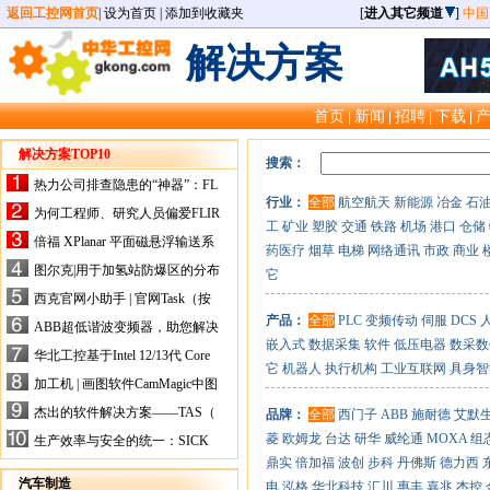
返回工控网首页
|
设为首页
|
添加到收藏夹
[
进入其它频道
]
中国
解决方案
首页
新闻
招聘
下载
|
|
|
|
解决方案TOP10
搜索：
热力公司排查隐患的“神器”：FL
行业：
全部
航空航天
新能源
冶金
石
IR手持式热像仪，高效精准！
为何工程师、研究人员偏爱FLIR
工
矿业
塑胶
交通
铁路
机场
港口
仓储
X-HS系列热像仪？精准高效是
倍福 XPlanar 平面磁悬浮输送系
药医疗
烟草
电梯
网络通讯
市政
商业
关键
统的创新应用
图尔克|用于加氢站防爆区的分布
它
式I/O解决方案
西克官网小助手 | 官网Task（按
任务选型）更新预告
产品：
全部
PLC
变频传动
伺服
DCS
ABB超低谐波变频器，助您解决
嵌入式
数据采集
软件
低压电器
数采数
电气设备运行难题！
华北工控基于Intel 12/13代 Core
它
机器人
执行机构
工业互联网
具身智
的ATX-6159嵌入式主板，推进
加工机 | 画图软件CamMagic中图
机器人市场
层整合的问题
杰出的软件解决方案——TAS（
品牌：
全部
西门子
ABB
施耐德
艾默
Turck Automation Suite）
菱
欧姆龙
台达
研华
威纶通
MOXA
组
生产效率与安全的统一：SICK
关于机器人技术传感器解决方案
鼎实
倍加福
波创
步科
丹佛斯
德力西
的采访
汽车制造
电
泓格
华北科技
汇川
惠丰
嘉兆
杰控