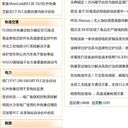
案
·全网锁定！2026楼宇自控与能耗监
·
配备MeterLink的FLIR T425红外热像
仪帮助Medite Europe Ltd加快红外检测
·西克 基于3D视觉的智能拆垛软硬件
·
艾默生CT PLC在数控磨沟机中的应
工作速度
用
·申讯 Shenxun｜无人场站调度难题
轨道交通
·图尔克 RFID实现了食品生产领域的
·
FLIR红外热像仪助力确定芬兰路况
·
紫金桥组态软件在高速隧道监控中的
·智能温振一体传感器电机双轴温度在
应用
·
华北工控地铁AFC系统解决方案
·波峰焊过炉治具与选择性过炉治具：
·
保护货车和公共汽车免于致命事故
·存量医疗设备如何低成本联网?ALXB1
·
WAGO接线端子在大秦重载铁路信号
·防爆雷达物位计解决高危行业的测量
楼设备中的应用
电力
·告别粗放作业！兰宝双传感器，赋能
·
西门子S7-200 SMART PLC在全自动
·全双工无线多方通话方案，支持15人
蓄电池短路内阻检测机上的应用
·
红外热像仪用于变电站监测
·精密制造领域 — 高速成像检测方案
·
亚控科技——电厂输煤程控制系统解
总记录:24046
总页数:1203
决方案
·
韩国火力发电厂使用红外热像仪预防
火灾
·
贝加莱PCC 在变电站自动化中的应
用
能源