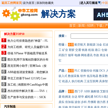
返回工控网首页
|
设为首页
|
添加到收藏夹
[
进入其它频道
]
中国
解决方案
首页
新闻
招聘
下载
|
|
|
|
解决方案TOP10
搜索：
热力公司排查隐患的“神器”：FL
行业：
全部
航空航天
新能源
冶金
石
IR手持式热像仪，高效精准！
为何工程师、研究人员偏爱FLIR
工
矿业
塑胶
交通
铁路
机场
港口
仓储
X-HS系列热像仪？精准高效是
倍福 XPlanar 平面磁悬浮输送系
药医疗
烟草
电梯
网络通讯
市政
商业
关键
统的创新应用
图尔克|用于加氢站防爆区的分布
它
式I/O解决方案
西克官网小助手 | 官网Task（按
任务选型）更新预告
产品：
全部
PLC
变频传动
伺服
DCS
ABB超低谐波变频器，助您解决
嵌入式
数据采集
软件
低压电器
数采数
电气设备运行难题！
华北工控基于Intel 12/13代 Core
它
机器人
执行机构
工业互联网
具身智
的ATX-6159嵌入式主板，推进
加工机 | 画图软件CamMagic中图
机器人市场
层整合的问题
杰出的软件解决方案——TAS（
品牌：
全部
西门子
ABB
施耐德
艾默
Turck Automation Suite）
菱
欧姆龙
台达
研华
威纶通
MOXA
组
生产效率与安全的统一：SICK
关于机器人技术传感器解决方案
鼎实
倍加福
波创
步科
丹佛斯
德力西
的采访
汽车制造
电
泓格
华北科技
汇川
惠丰
嘉兆
杰控