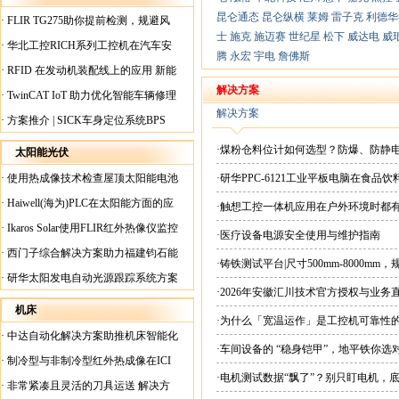
昆仑通态
昆仑纵横
莱姆
雷子克
利德华
·
FLIR TG275助你提前检测，规避风
士
施克
施迈赛
世纪星
松下
威达电
威
险！
·
华北工控RICH系列工控机在汽车安
腾
永宏
宇电
詹佛斯
全检测行业中的应用
·
RFID 在发动机装配线上的应用 新能
源汽车爆炸频发？
解决方案
·
TwinCAT IoT 助力优化智能车辆修理
解决方案
·
方案推介 | SICK车身定位系统BPS
·煤粉仓料位计如何选型？防爆、防静
太阳能光伏
·
使用热成像技术检查屋顶太阳能电池
·研华PPC-6121工业平板电脑在食
板
·
Haiwell(海为)PLC在太阳能方面的应
·触想工控一体机应用在户外环境时都
用
·
Ikaros Solar使用FLIR红外热像仪监控
·医疗设备电源安全使用与维护指南
已装太阳能电池板
·
西门子综合解决方案助力福建钧石能
·铸铁测试平台|尺寸500mm-8000mm
源飞速发展
·
研华太阳发电自动光源跟踪系统方案
·2026年安徽汇川技术官方授权与业务
现货直供平台
机床
·为什么「宽温运作」是工控机可靠性
·
中达自动化解决方案助推机床智能化
·车间设备的 “稳身铠甲”，地平铁你选
升级
·
制冷型与非制冷型红外热成像在ICI
·电机测试数据“飘了”？别只盯电机，
工厂内完美配合
·
非常紧凑且灵活的刀具运送 解决方