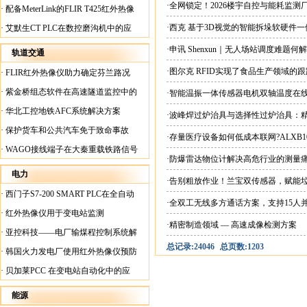
案
·全网锁定！2026楼宇自控与能耗监
·
配备MeterLink的FLIR T425红外热像
仪帮助Medite Europe Ltd加快红外检测
·西克 基于3D视觉的智能拆垛软硬件
·
艾默生CT PLC在数控磨沟机中的应
工作速度
用
·申讯 Shenxun｜无人场站调度难题
轨道交通
·图尔克 RFID实现了食品生产领域的
·
FLIR红外热像仪助力确定芬兰路况
·
紫金桥组态软件在高速隧道监控中的
·智能温振一体传感器电机双轴温度在
应用
·
华北工控地铁AFC系统解决方案
·波峰焊过炉治具与选择性过炉治具：
·
保护货车和公共汽车免于致命事故
·存量医疗设备如何低成本联网?ALXB1
·
WAGO接线端子在大秦重载铁路信号
·防爆雷达物位计解决高危行业的测量
楼设备中的应用
电力
·告别粗放作业！兰宝双传感器，赋能
·
西门子S7-200 SMART PLC在全自动
·全双工无线多方通话方案，支持15人
蓄电池短路内阻检测机上的应用
·
红外热像仪用于变电站监测
·精密制造领域 — 高速成像检测方案
·
亚控科技——电厂输煤程控制系统解
总记录:24046
总页数:1203
决方案
·
韩国火力发电厂使用红外热像仪预防
火灾
·
贝加莱PCC 在变电站自动化中的应
用
能源