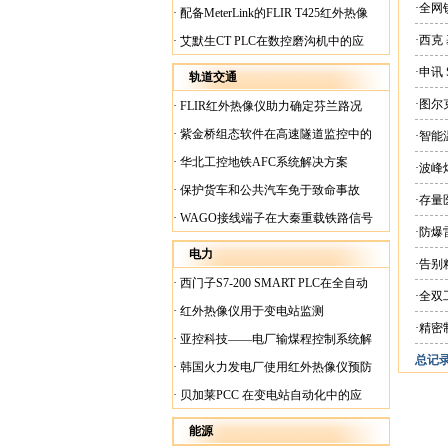
案
·全网
·
配备MeterLink的FLIR T425红外热像
仪帮助Medite Europe Ltd加快红外检测
·西克
·
艾默生CT PLC在数控磨沟机中的应
工作速度
用
·申讯
轨道交通
·图尔
·
FLIR红外热像仪助力确定芬兰路况
·
紫金桥组态软件在高速隧道监控中的
·智
应用
·
华北工控地铁AFC系统解决方案
·波
·
保护货车和公共汽车免于致命事故
·存量
·
WAGO接线端子在大秦重载铁路信号
·防
楼设备中的应用
电力
·告
·
西门子S7-200 SMART PLC在全自动
·全
蓄电池短路内阻检测机上的应用
·
红外热像仪用于变电站监测
·精密
·
亚控科技——电厂输煤程控制系统解
总记录:
决方案
·
韩国火力发电厂使用红外热像仪预防
火灾
·
贝加莱PCC 在变电站自动化中的应
用
能源