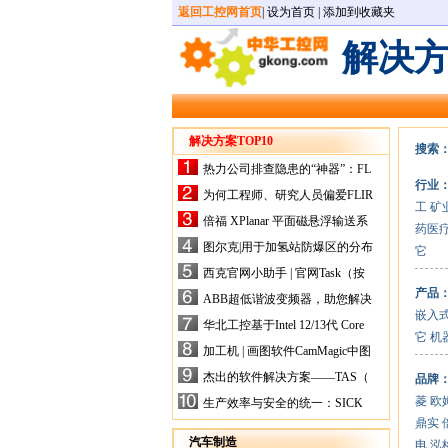
返回工控网首页
|
设为首页
|
添加到收藏夹
解决
解决方案TOP10
搜索
热力公司排查隐患的“神器”：FL
行业
IR手持式热像仪，高效精准！
为何工程师、研究人员偏爱FLIR
工
矿
X-HS系列热像仪？精准高效是
倍福 XPlanar 平面磁悬浮输送系
药医
关键
统的创新应用
图尔克|用于加氢站防爆区的分布
它
式I/O解决方案
西克官网小助手 | 官网Task（按
任务选型）更新预告
产品
ABB超低谐波变频器，助您解决
嵌入
电气设备运行难题！
华北工控基于Intel 12/13代 Core
它
机
的ATX-6159嵌入式主板，推进
加工机 | 画图软件CamMagic中图
机器人市场
层整合的问题
杰出的软件解决方案——TAS（
品牌
Turck Automation Suite）
菱
欧
生产效率与安全的统一：SICK
关于机器人技术传感器解决方案
鼎实
的采访
汽车制造
电
泓