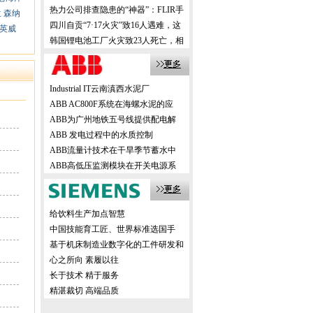
机，创新方案震撼业界！
热力公司排查隐患的“神器”：FLIR手
兰
森纳
持式热像仪，高效精准！
四川自贡“7·17火灾”致16人遇难，这
英威
样的事故该如何有效避免？
韩国锂电池工厂火灾致23人死亡，相
关企业该如何有效避免？
Industrial IT云南滇西水泥厂
ABB AC800F系统在海螺水泥的应
ABB为广州地铁五号线提供配电解
ABB 发电过程中的水质控制
ABB流量计技术在干旱季节蓄水中
ABB高低压监测模块在开关电源系
给饮料生产加点智慧
中国技能育工匠、世界标准选国手
基于机床制造业数字化的工件研发和
生产
心之所向 素履以往
长于技术 精于服务
精湛裁切 高端品质