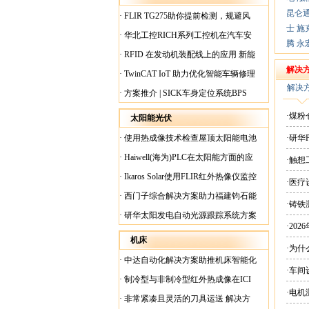
昆仑
·
FLIR TG275助你提前检测，规避风
士
施
险！
·
华北工控RICH系列工控机在汽车安
腾
永
全检测行业中的应用
·
RFID 在发动机装配线上的应用 新能
源汽车爆炸频发？
解决
·
TwinCAT IoT 助力优化智能车辆修理
解决
·
方案推介 | SICK车身定位系统BPS
·煤
太阳能光伏
·
使用热成像技术检查屋顶太阳能电池
·研华
板
·
Haiwell(海为)PLC在太阳能方面的应
·触
用
·
Ikaros Solar使用FLIR红外热像仪监控
·医
已装太阳能电池板
·
西门子综合解决方案助力福建钧石能
·铸铁
源飞速发展
·
研华太阳发电自动光源跟踪系统方案
·20
现货
机床
·为
·
中达自动化解决方案助推机床智能化
·车间
升级
·
制冷型与非制冷型红外热成像在ICI
·电
工厂内完美配合
·
非常紧凑且灵活的刀具运送 解决方