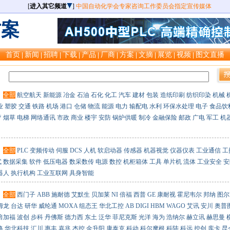
[
进入其它频道
]
中国自动化学会专家咨询工作委员会指定宣传媒体
方案
首页
新闻
招聘
下载
产品
厂商
方案
文摘
展览
视频
图文直播
|
|
|
|
|
|
|
|
|
|
：
：
全部
航空航天
新能源
冶金
石油
石化
化工
汽车
建材
包装
造纸印刷
纺织印染
机械
业
塑胶
交通
铁路
机场
港口
仓储
物流
能源
电力
输配电
水利
环保水处理
电子
食品饮
疗
烟草
电梯
网络通讯
市政
商业
楼宇
安防
锅炉供暖
制冷
金融保险
邮政
广电
军工
机
：
全部
PLC
变频传动
伺服
DCS
人机
软启动器
传感器
机器视觉
仪器仪表
工业通信
工
式
数据采集
软件
低压电器
数采数传
电源
数控
机柜箱体
工具
单片机
流体
工业安全
安
器人
执行机构
工业互联网
具身智能
：
全部
西门子
ABB
施耐德
艾默生
贝加莱
NI
倍福
西普
GE
康耐视
霍尼韦尔
邦纳
图尔
姆龙
台达
研华
威纶通
MOXA
组态王
华北工控
AB
DIGI
HBM
WAGO
艾讯
安川
奥普
倍加福
波创
步科
丹佛斯
德力西
东土
泛华
菲尼克斯
光洋
海为
浩纳尔
赫立讯
赫思曼
格
华北科技
汇川
惠丰
嘉兆
杰控
金升阳
康泰克
科动
科尔摩根
科陆
科远
控创
库卡
昆