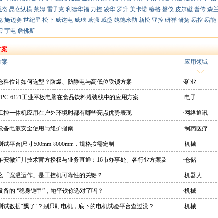
通态
昆仑纵横
莱姆
雷子克
利德华福
力控
凌华
罗升
美卡诺
穆格
磐仪
皮尔磁
普传
森
克
施迈赛
世纪星
松下
威达电
威琅
威强
威盛
魏德米勒
新松
亚控
研祥
研扬
易控
易能
宏
宇电
詹佛斯
方案
方案
应用领域
粉仓料位计如何选型？防爆、防静电与高低位联锁方案
·矿业
PPC-6121工业平板电脑在食品饮料灌装线中的应用方案
·电子
想工控一体机应用在户外环境时都有哪些亮点优势表现
·网络通讯
疗设备电源安全使用与维护指南
·制药医疗
测试平台|尺寸500mm-8000mm，规格按需定制
·机械
26年安徽汇川技术官方授权与业务直通：16市办事处、各行业方案及
·仓储
直供平台
什么「宽温运作」是工控机可靠性的关键？
·机器人
设备的 “稳身铠甲”，地平铁你选对了吗？
·机械
机测试数据“飘了”？别只盯电机，底下的电机试验平台查过没？
·机械