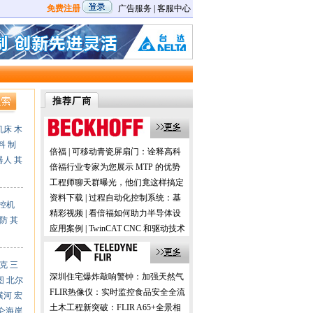
免费注册
广告服务
|
客服中心
机床
木
料
制
倍福 | 可移动青瓷屏扇门：诠释高科
器人
其
技与历史的交融
倍福行业专家为您展示 MTP 的优势
及应用
工程师聊天群曝光，他们竟这样搞定
机器视觉！
资料下载 | 过程自动化控制系统：基
控机
于 PC 的控制技术
精彩视频 | 看倍福如何助力半导体设
防
其
备的国产化
应用案例 | TwinCAT CNC 和驱动技术
在数控机床加工中的应用
克
三
深圳住宅爆炸敲响警钟：加强天然气
图
北尔
预防性检测更安全！
FLIR热像仪：实时监控食品安全全流
横河
宏
程，助力提升消费者信任！
土木工程新突破：FLIR A65+全景相
仑海岸