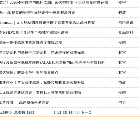
锁定！2026楼宇自控与能耗监测厂家选型指南 十大品牌多维度评测
·楼宇
 基于3D视觉的智能拆垛软硬件一体化解决方案
·包装
 Shenxun｜无人场站调度难题何解？这套方案给出高分答案
·网络通讯
克 RFID实现了食品生产领域的跟踪和追溯
·食品饮料
能温振一体传感器电机双轴温度在线监测
·安防
峰焊过炉治具与选择性过炉治具：精密焊接的双重保障
·其它
医疗设备如何低成本联网?ALXB10M网桥与loT管理平台全景解析
·其它
爆雷达物位计解决高危行业的测量痛点
·其它
别粗放作业！兰宝双传感器，赋能垃圾收集车智慧升级
·市政
双工无线多方通话方案，支持15人并发实时语音传输
·安防
制造领域 — 高速成像检测方案
·电力
24046
总页数:1203
1
[2]
[3]
[4]
[5]
下一页