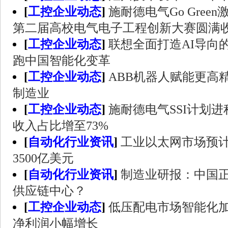
[
工控企业动态
]
施耐德电气Go Gree
第二届高校电气电子工程创新大赛圆满
[
工控企业动态
]
联想全面打造AI导向
跑中国智能化变革
[
工控企业动态
]
ABB机器人赋能更高
制造业
[
工控企业动态
]
施耐德电气SSI计划进
收入占比增至73%
[
自动化行业资讯
]
工业以太网市场预计
3500亿美元
[
自动化行业资讯
]
制造业研报：中国
供应链中心？
[
工控企业动态
]
低压配电市场智能化加
净利润小幅增长