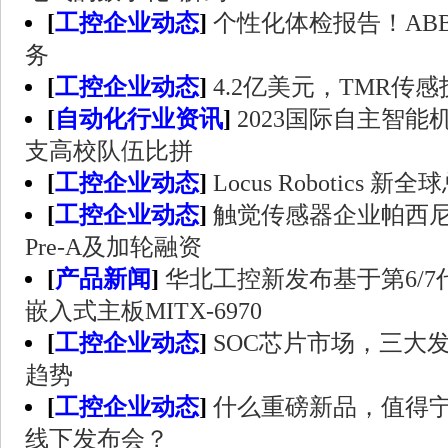
[
工控企业动态
]
个性化体检报告！AB
务
[
工控企业动态
]
4.2亿美元，TMR传
[
自动化行业资讯
]
2023国际自主智能
支高校队伍比拼
[
工控企业动态
]
Locus Robotics 
[
工控企业动态
]
触觉传感器企业帕西
Pre-A及加轮融资
[
产品新闻
]
华北工控新发布基于第6/7代In
嵌入式主板MITX-6970
[
工控企业动态
]
SOC芯片市场，三大
趋势
[
工控企业动态
]
什么重磅新品，值得
线下发布会？