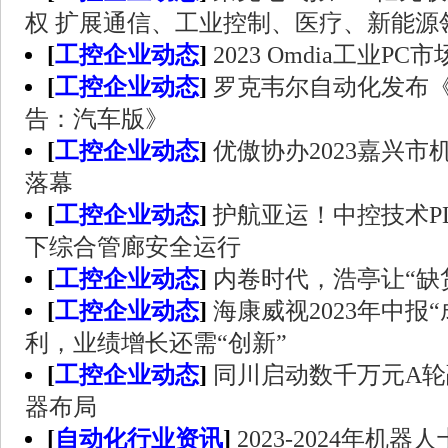
权 扩展通信、工业控制、医疗、新能源
[
工控企业动态
]
2023 Omdia工业P
[
工控企业动态
]
罗克韦尔自动化发布
告：汽车版》
[
工控企业动态
]
优傲协办2023嘉兴
落幕
[
工控企业动态
]
护航亚运！中控技术P
下综合管廊安全运行
[
工控企业动态
]
内卷时代，浩亭让“缺
[
工控企业动态
]
海康威视2023年中报
利，业绩增长还需“创新”
[
工控企业动态
]
同川启动数千万元A
器布局
[
自动化行业资讯
]
2023-2024年机