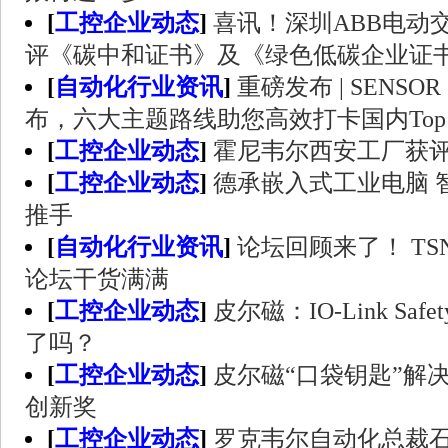
[
工控企业动态
]
喜讯！深圳ABB电动
评《碳中和证书》及《绿色低碳企业证
[
自动化行业资讯
]
重磅发布 | SENSO
布，六大主题路线助您高效打卡国内Top
[
工控企业动态
]
霍尼韦尔西安工厂获
[
工控企业动态
]
德承嵌入式工业电脑 
推手
[
自动化行业资讯
]
论坛回顾来了！ T
论坛干货满满
[
工控企业动态
]
皮尔磁：IO-Link Sa
了吗？
[
工控企业动态
]
皮尔磁“口袋钥匙”解
创新奖
[
工控企业动态
]
罗克韦尔自动化总裁