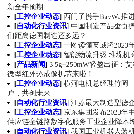
新全年预期
[
工控企业动态
]
西门子携手BayWa推
[
自动化行业资讯
]
中国制造产品蚕食
们距离德国制造还多远？
[
工控企业动态
]
一图读懂英威腾2023
[
工控企业动态
]
智能物流升级 堆垛机
[
产品新闻
]
3.5g+250mW轻盈出征：艾睿光
微型红外热成像机芯来啦！
[
工控企业动态
]
横河电机总经理竹岡
户，共创未来
[
自动化行业资讯
]
江苏最大制造型德
[
工控企业动态
]
京东集团发布2023年
供应链全链路数字化服务工业企业降本
[
自动化行业资讯
]
我国工业机器人装机