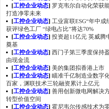
[
工控企业动态
]
罗克韦尔自动化荣获
打造净零未来
[
工控企业动态
]
工业富联ESG“年中成
获评绿色工厂 “绿电占比”将达70%
[
工控企业动态
]
投资超11亿元 英威
奠基
[
工控企业动态
]
西门子第三季度保持
由现金流
[
工控企业动态
]
美的集团拟香港上市
[
工控企业动态
]
瞄准千亿制造业数字
百家，渊联技术三轮融资累计上亿元
[
工控企业动态
]
善用创新微电网解决
转型价值空间
[
工控企业动态
]
霍尼韦尔传感技术为