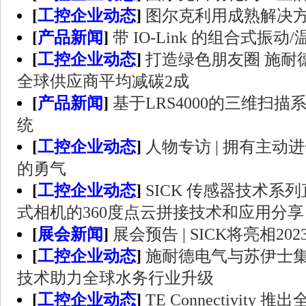
[
工控企业动态
]
图尔克利用成熟解决
[
产品新闻
]
带 IO-Link 的组合式振动
[
工控企业动态
]
打造绿色朋友圈 施耐
全球供应商平均减碳2成
[
产品新闻
]
基于LRS4000的三维扫描
统
[
工控企业动态
]
人物专访 | 拥有主
的勇气
[
工控企业动态
]
SICK 传感器技术系列直
式相机的360度点云拼接技术和应用分享
[
展会新闻
]
展会预告 | SICK将亮相2
[
工控企业动态
]
施耐德电气与苏伊士集
技术助力全球水务行业升级
[
工控企业动态
]
TE Connectivity 