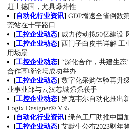
赶上德国，尤具爆炸性
[
自动化行业资讯
]
GDP增速全省倒数
莞站在十字路口
[
工控企业动态
]
威力传动拟50亿建设
[
工控企业动态
]
西门子白皮书详解 工
用场景
[
工控企业动态
]
“深化合作，共建生态”
合作高峰论坛成功举办
[
工控企业动态
]
数字化采购体验再升级，TE 
业事业部与云汉芯城强强联手
[
工控企业动态
]
罗克韦尔自动化推出新版本 
Logix Designer® V35
[
自动化行业资讯
]
绿色工厂助推中国加
[
工控企业动态
]
艾默生公布2023财