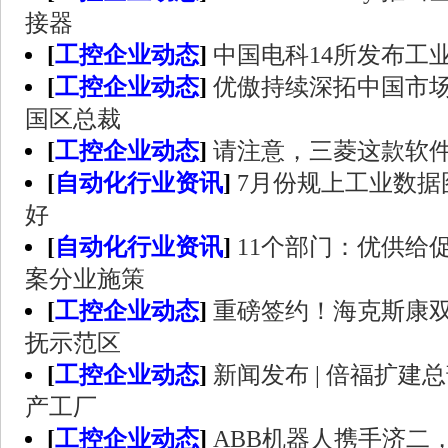
接器
[
工控企业动态
]
中国电科14所发布工
[
工控企业动态
]
优傲持续深拓中国市
国区总裁
[
工控企业动态
]
请注意，三菱这款软
[
自动化行业资讯
]
7月份规上工业数据
好
[
自动化行业资讯
]
11个部门：优供给
案分业施策
[
工控企业动态
]
重磅签约！海克斯康
抚示范区
[
工控企业动态
]
新闻发布 | 倍福扩
产工厂
[
工控企业动态
]
ABB机器人携手济二