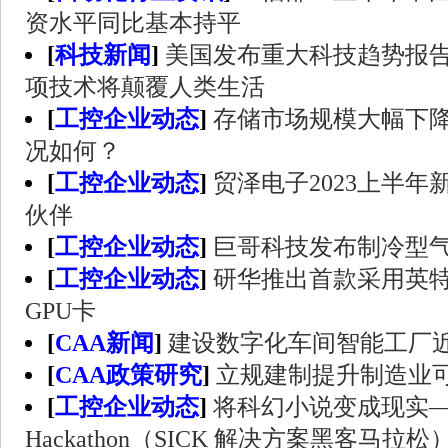
资水平同比基本持平
[
科技新闻
]
美国发布重大科技趋势报告
项技术将颠覆人类生活
[
工控企业动态
]
存储市场规模大幅下降
况如何？
[
工控企业动态
]
贸泽电子2023上半年
伙伴
[
工控企业动态
]
巨哥科技发布制冷型
[
工控企业动态
]
研华推出首款采用英特
GPU卡
[
CAA新闻
]
建设数字化车间智能工厂近8
[
CAA政策研究
]
立规建制提升制造业
[
工控企业动态
]
将科幻小说变成现实——SI
Hackathon（SICK 解决方案黑客马拉松