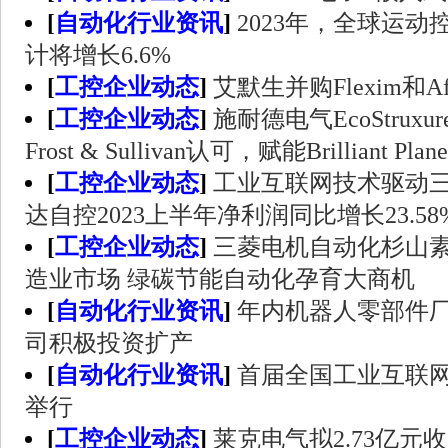
[
自动化行业资讯
]
2023年，全球运
计将增长6.6%
[
工控企业动态
]
艾默生并购Flexim和Af
[
工控企业动态
]
施耐德电气EcoStrux
Frost & Sullivan认可，赋能Brilliant P
[
工控企业动态
]
工业互联网技术驱动三
达自控2023上半年净利润同比增长23.58
[
工控企业动态
]
三菱电机自动化杉山
造业市场 绿碳节能自动化孕育大商机
[
自动化行业资讯
]
年内机器人零部件厂
司积极投资扩产
[
自动化行业资讯
]
首届全国工业互联
举行
[
工控企业动态
]
莱克电气拟2.73亿元收