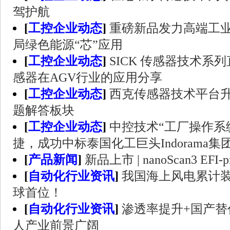
驾护航
[
工控企业动态
]
重磅新品发力高端工
局绿色能源“芯”应用
[
工控企业动态
]
SICK 传感器技术系列直
感器在AGV行业的应用分享
[
工控企业动态
]
西克传感器技术平台升级
题解答板块
[
工控企业动态
]
中控技术“工厂操作系统
捷，成功中标泰国化工巨头Indorama集
[
产品新闻
]
新品上市 | nanoScan3 EFI-
[
自动化行业资讯
]
我国海上风电累计
球首位！
[
自动化行业资讯
]
渗透率提升+国产替
人产业前景广阔