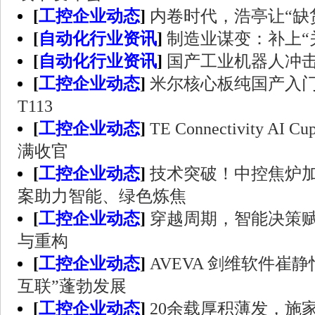
[
工控企业动态
]
内卷时代，浩亭让“缺
[
自动化行业资讯
]
制造业谋变：补上“
[
自动化行业资讯
]
国产工业机器人冲
[
工控企业动态
]
米尔核心板纯国产入
T113
[
工控企业动态
]
TE Connectivity 
满收官
[
工控企业动态
]
技术突破！中控焦炉
案助力智能、绿色炼焦
[
工控企业动态
]
穿越周期，智能决策
与重构
[
工控企业动态
]
AVEVA 剑维软件崔
互联”蓬勃发展
[
工控企业动态
]
20余载厚积薄发，施