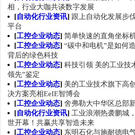
相，行业大咖共谈数字发展
[
自动化行业资讯
]
跟上自动化发展步
平台
[
工控企业动态
]
简单快速的直角坐标
[
工控企业动态
]
“碳中和电机”是如何
背后的绿色科技
[
工控企业动态
]
科技引领 美的工业技
领先”鉴定
[
工控企业动态
]
美的工业技术旗下高
决方案亮相EeIE智博会
[
工控企业动态
]
舍弗勒大中华区总部
[
自动化行业资讯
]
工业浪潮热袭鹏城，20
世开幕！共赢共享智造未来
[
工控企业动态
]
东明石化与施耐德电