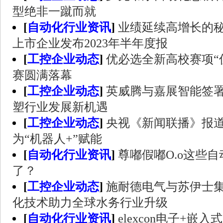
型绝非一蹴而就
[
自动化行业资讯
]
业绩延续高增长的秘
上市企业发布2023年半年度报
[
工控企业动态
]
优必选全新高校赛项“
赛圆满落幕
[
工控企业动态
]
英威腾与嘉展智能签
塑行业发展新机遇
[
工控企业动态
]
央视《新闻联播》报
为“机器人+”赋能
[
自动化行业资讯
]
尊嘟假嘟O.o这些
了？
[
工控企业动态
]
施耐德电气与苏伊士集
化技术助力全球水务行业升级
[
自动化行业资讯
]
elexcon电子+嵌