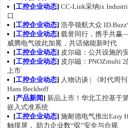
[
工控企业动态
]
CC-Link采纳ix Indu
口
[
工控企业动态
]
浩亭领航大众 ID.Buz
[
工控企业动态
]
载誉同行，携手共赢——TE 
威腾电气彼此加冕，共话储能新时代
[
工控企业动态
]
皮尔磁：公共设施的
[
工控企业动态
]
皮尔磁：PNOZmulti
上市
[
工控企业动态
]
人物访谈 | 《时代周
Hans Beckhoff
[
产品新闻
]
新品上市！华北工控基于第
嵌入式准系统
[
工控企业动态
]
施耐德电气推出Easy Ha
触摸屏， 助力企业数“驭”安全与合规