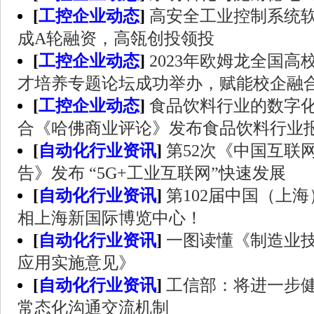
[
工控企业动态
]
高安全工业控制系统
成A轮融资，高瓴创投领投
[
工控企业动态
]
2023年欧姆龙全国
才培养专题论坛成功举办，赋能校企融
[
工控企业动态
]
食品饮料行业的数字化
合《哈佛商业评论》发布食品饮料行业
[
自动化行业资讯
]
第52次《中国互联
告》发布 “5G+工业互联网”快速发展
[
自动化行业资讯
]
第102届中国（上
相上海新国际博览中心！
[
自动化行业资讯
]
一图读懂《制造业
应用实施意见》
[
自动化行业资讯
]
工信部：将进一步
常态化沟通交流机制