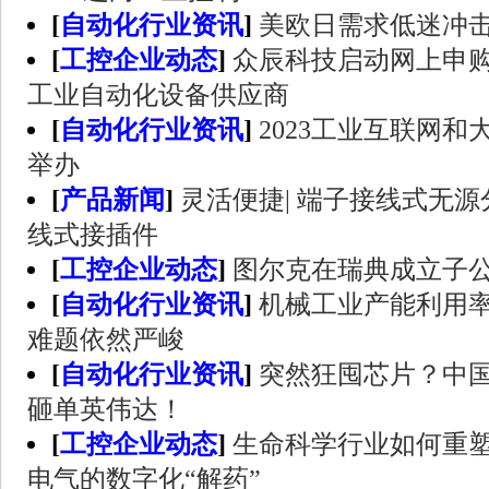
[
自动化行业资讯
]
美欧日需求低迷冲
[
工控企业动态
]
众辰科技启动网上申购
工业自动化设备供应商
[
自动化行业资讯
]
2023工业互联网
举办
[
产品新闻
]
灵活便捷| 端子接线式无源分
线式接插件
[
工控企业动态
]
图尔克在瑞典成立子
[
自动化行业资讯
]
机械工业产能利用率
难题依然严峻
[
自动化行业资讯
]
突然狂囤芯片？中国
砸单英伟达！
[
工控企业动态
]
生命科学行业如何重塑
电气的数字化“解药”