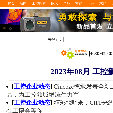
首页
新闻
工控搜索
论坛
产品
方案
厂商
求购
关键字：
>
中华工控网
工
2023年08月 工控
[
工控企业动态
]
Cincoze德承发表
品，为工控领域增添生力军
[
工控企业动态
]
精彩“魏”来，CIFF
在工博会等你