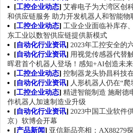
[
工控企业动态
]
艾睿电子为大湾区创
和供应链服务 助力开发机器人和智能物
[
工控企业动态
]
工业企业面临补库存、
东工业以数智供应链提供新模式
[
自动化行业资讯
]
2023年工控安全的
[
自动化行业资讯
]
用视觉传感器代替
晖君首个机器人登场！感知+AI创造未
[
工控企业动态
]
控制器龙头协昌科技
[
自动化行业资讯
]
人形机器人仍在“爬
[
工控企业动态
]
精进智能制造 施耐德电气L
作机器人加速制造业升级
[
自动化行业资讯
]
2023中国工业软
京）软博会开幕
[
产品新闻
]
亚信新品亮相：AX88279