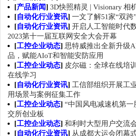
[
产品新闻
]
3D快照精灵 | Visionary 相
[
自动化行业资讯
]
一文了解51家“双
[
自动化行业资讯
]
开启人工智能时代数
2023第十一届互联网安全大会开幕
[
工控企业动态
]
思特威推出全新升级A
品，赋能AIoT和智能安防应用
[
工控企业动态
]
皮尔磁：全球在线培
在线学习
[
自动化行业资讯
]
工信部组织开展工
用场景与案例征集工作
[
工控企业动态
]
“中国风电减速机第一
交所创业板
[
工控企业动态
]
和利时大型用户交流
[
自动化行业资讯
]
从成都大运会闭幕