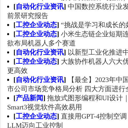
[
自动化行业资讯
]
中国数控系统行业
前景研究报告
[
工控企业动态
]
“挑战是学习和成长的
[
工控企业动态
]
小米生态链企业短期连
欲布局机器人多个赛道
[
自动化行业资讯
]
以新型工业化推进
[
工控企业动态
]
大族协作机器人六大
更高效
[
自动化行业资讯
]
【最全】2023年
市公司市场竞争格局分析 四大方面进行
[
产品新闻
]
拖放式图形编程和UI设计｜
Smart3视觉软件高效易用
[
工控企业动态
]
直接用GPT-4控制空
LLM迈向工业控制