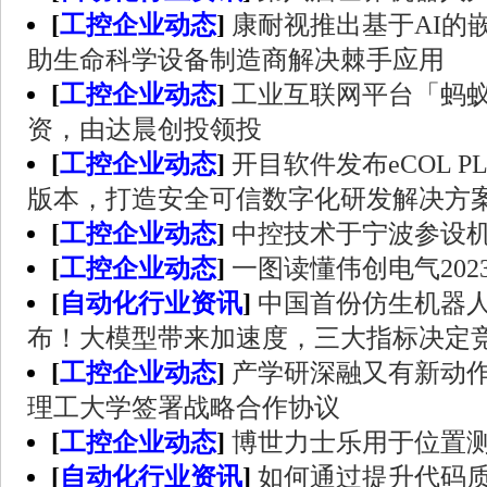
[
工控企业动态
]
康耐视推出基于AI的
助生命科学设备制造商解决棘手应用
[
工控企业动态
]
工业互联网平台「蚂
资，由达晨创投领投
[
工控企业动态
]
开目软件发布eCOL PL
版本，打造安全可信数字化研发解决方
[
工控企业动态
]
中控技术于宁波参设
[
工控企业动态
]
一图读懂伟创电气202
[
自动化行业资讯
]
中国首份仿生机器
布！大模型带来加速度，三大指标决定
[
工控企业动态
]
产学研深融又有新动
理工大学签署战略合作协议
[
工控企业动态
]
博世力士乐用于位置
[
自动化行业资讯
]
如何通过提升代码