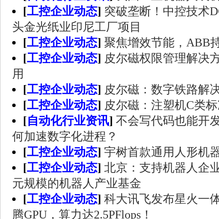
[
工控企业动态
]
突破垄断！中控技术D
头金光纸业印尼工厂项目
[
工控企业动态
]
聚焦增效节能，ABB
[
工控企业动态
]
皮尔磁权限管理解决
用
[
工控企业动态
]
皮尔磁：数字铁路解
[
工控企业动态
]
皮尔磁：注塑机C类标准IS
[
自动化行业资讯
]
不会写代码也能开
何加速数字化进程？
[
工控企业动态
]
宇树首款通用人形机
[
工控企业动态
]
北京：支持机器人企业
元规模的机器人产业基金
[
工控企业动态
]
科大讯飞发布星火一体
腾GPU，算力达2.5PFlops！