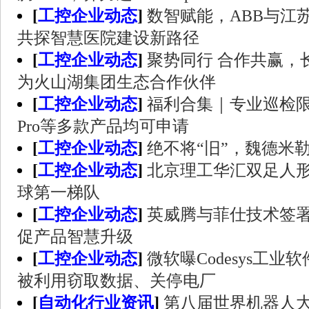
[
工控企业动态
]
数智赋能，ABB与江
共探智慧医院建设新路径
[
工控企业动态
]
聚势同行 合作共赢，
为火山湖集团生态合作伙伴
[
工控企业动态
]
福利合集｜专业巡检限时
Pro等多款产品均可申请
[
工控企业动态
]
绝不将“旧”，魏德米
[
工控企业动态
]
北京理工华汇双足人
球第一梯队
[
工控企业动态
]
英威腾与菲仕技术签
促产品智慧升级
[
工控企业动态
]
微软曝Codesys工业
被利用窃取数据、关停电厂
[
自动化行业资讯
]
第八届世界机器人