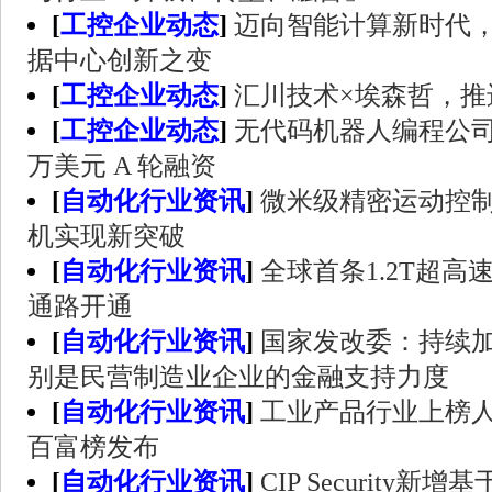
[
工控企业动态
]
迈向智能计算新时代
据中心创新之变
[
工控企业动态
]
汇川技术×埃森哲，推
[
工控企业动态
]
无代码机器人编程公司Aug
万美元 A 轮融资
[
自动化行业资讯
]
微米级精密运动控
机实现新突破
[
自动化行业资讯
]
全球首条1.2T超
通路开通
[
自动化行业资讯
]
国家发改委：持续
别是民营制造业企业的金融支持力度
[
自动化行业资讯
]
工业产品行业上榜人
百富榜发布
[
自动化行业资讯
]
CIP Security