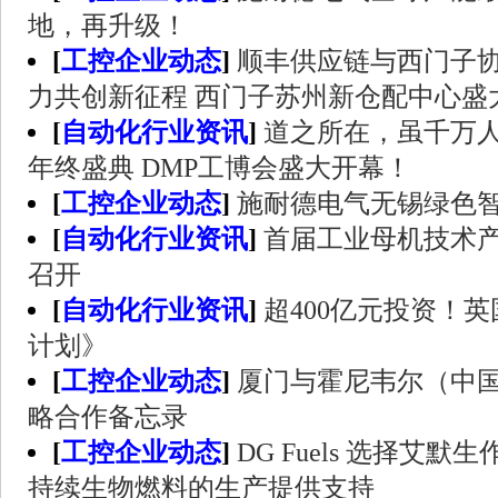
地，再升级！
[
工控企业动态
]
顺丰供应链与西门子协
力共创新征程 西门子苏州新仓配中心盛
[
自动化行业资讯
]
道之所在，虽千万
年终盛典 DMP工博会盛大开幕！
[
工控企业动态
]
施耐德电气无锡绿色
[
自动化行业资讯
]
首届工业母机技术
召开
[
自动化行业资讯
]
超400亿元投资！
计划》
[
工控企业动态
]
厦门与霍尼韦尔（中
略合作备忘录
[
工控企业动态
]
DG Fuels 选择艾
持续生物燃料的生产提供支持