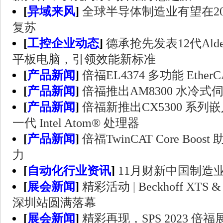
[
异域来风
]
全球半导体制造业有望在2
复苏
[
工控企业动态
]
德承抢先发表12代Alder
平板电脑，引领效能新标准
[
产品新闻
]
倍福EL4374 多功能 Ethe
[
产品新闻
]
倍福推出AM8300 水冷式
[
产品新闻
]
倍福新推出CX5300 系列
一代 Intel Atom® 处理器
[
产品新闻
]
倍福TwinCAT Core Bo
力
[
自动化行业资讯
]
11月财新中国制造业P
[
展会新闻
]
精彩活动 | Beckhoff XTS & 
深圳站圆满落幕
[
展会新闻
]
精彩再现，SPS 2023 倍