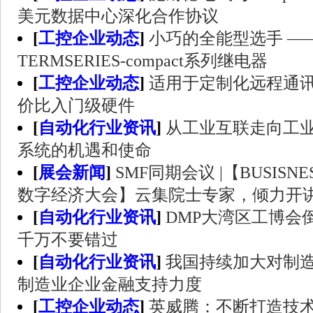
美元数据中心深化合作协议
[
工控企业动态
]
小巧的全能型选手 —
TERMSERIES-compact系列继电器
[
工控企业动态
]
适用于定制化远程通
价比入门级硬件
[
自动化行业资讯
]
从工业互联走向工业
系统的机遇和使命
[
展会新闻
]
SMF同期会议 |【BUSISNES
数字经济大会】云集院士专家，倾力开
[
自动化行业资讯
]
DMP大湾区工博会
千万不要错过
[
自动化行业资讯
]
我国持续加大对制
制造业企业金融支持力度
[
工控企业动态
]
英威腾：不断打造技