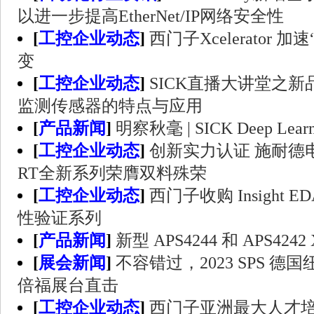
以进一步提高EtherNet/IP网络安全性
[
工控企业动态
]
西门子Xcelerator
变
[
工控企业动态
]
SICK直播大讲堂之新品系
监测传感器的特点与应用
[
产品新闻
]
明察秋毫 | SICK Deep Le
[
工控企业动态
]
创新实力认证 施耐德电气A
RT全新系列荣膺双料殊荣
[
工控企业动态
]
西门子收购 Insight ED
性验证系列
[
产品新闻
]
新型 APS4244 和 APS4242
[
展会新闻
]
不容错过，2023 SPS 
倍福展台直击
[
工控企业动态
]
西门子亚洲最大人才