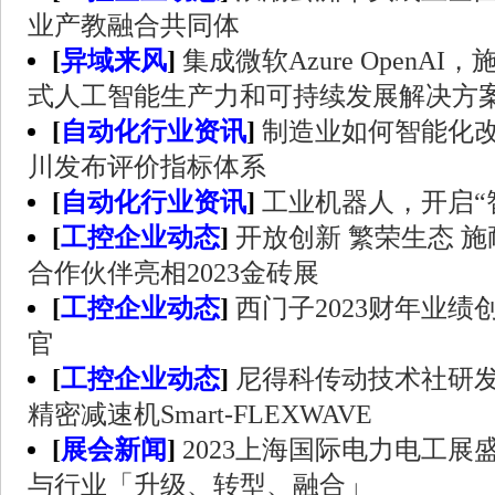
业产教融合共同体
[
异域来风
]
集成微软Azure OpenA
式人工智能生产力和可持续发展解决方
[
自动化行业资讯
]
制造业如何智能化
川发布评价指标体系
[
自动化行业资讯
]
工业机器人，开启“
[
工控企业动态
]
开放创新 繁荣生态 
合作伙伴亮相2023金砖展
[
工控企业动态
]
西门子2023财年业
官
[
工控企业动态
]
尼得科传动技术社研
精密减速机Smart-FLEXWAVE
[
展会新闻
]
2023上海国际电力电工展
与行业「升级、转型、融合」