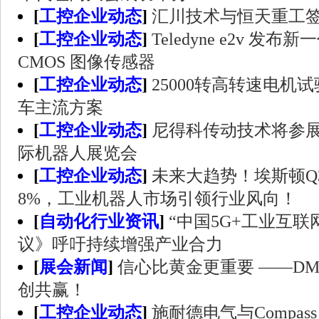
[
工控企业动态
]
汇川技术与恒天重工
[
工控企业动态
]
Teledyne e2v 
CMOS 图像传感器
[
工控企业动态
]
25000转高转速电机
车主流方案
[
工控企业动态
]
尼得科传动技术将参展
际机器人展览会
[
工控企业动态
]
未来大趋势！埃斯顿Q
8%，工业机器人市场引领行业风向！
[
自动化行业资讯
]
“中国5G+工业互
议》呼吁持续增强产业合力
[
展会新闻
]
信心比黄金更重要 ——D
创共赢！
[
工控企业动态
]
施耐德电气与Compass D