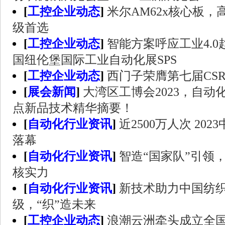
[
工控企业动态
]
米尔AM62x核心板，高
级首选
[
工控企业动态
]
智能方案呼应工业4.0趋
国纽伦堡国际工业自动化展SPS
[
工控企业动态
]
西门子荣膺第七届CS
[
展会新闻
]
大湾区工博会2023，自
点新品技术精华摘要！
[
自动化行业资讯
]
近2500万人次 20
落幕
[
自动化行业资讯
]
智造“国家队”引领
核实力
[
自动化行业资讯
]
新技术助力中国纺织
级，“织”造未来
[
工控企业动态
]
浪潮云洲牵头成立全