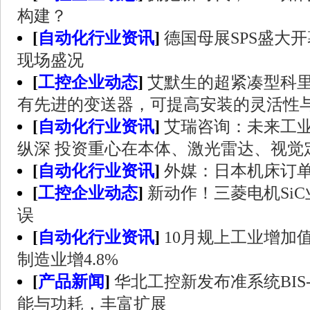
构建？
[
自动化行业资讯
]
德国母展SPS盛大
现场盛况
[
工控企业动态
]
艾默生的超紧凑型科
有先进的变送器，可提高安装的灵活性
[
自动化行业资讯
]
艾瑞咨询：未来工
纵深 投资重心在本体、激光雷达、视觉
[
自动化行业资讯
]
外媒：日本机床订单
[
工控企业动态
]
新动作！三菱电机Si
误
[
自动化行业资讯
]
10月规上工业增加值
制造业增4.8%
[
产品新闻
]
华北工控新发布准系统BIS-6
能与功耗，丰富扩展