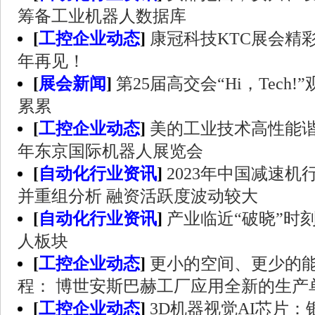
筹备工业机器人数据库
[
工控企业动态
]
康冠科技KTC展会精
年再见！
[
展会新闻
]
第25届高交会“Hi，Tech
累累
[
工控企业动态
]
美的工业技术高性能谐
年东京国际机器人展览会
[
自动化行业资讯
]
2023年中国减速
并重组分析 融资活跃度波动较大
[
自动化行业资讯
]
产业临近“破晓”时
人板块
[
工控企业动态
]
更小的空间、更少的
程： 博世安斯巴赫工厂应用全新的生产
[
工控企业动态
]
3D机器视觉AI芯片：