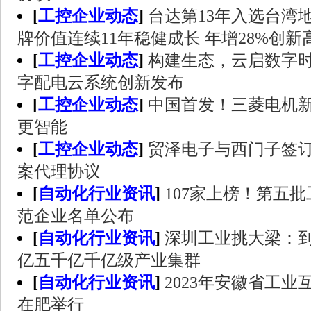
[
工控企业动态
]
台达第13年入选台湾地
牌价值连续11年稳健成长 年增28%创新
[
工控企业动态
]
构建生态，云启数字
字配电云系统创新发布
[
工控企业动态
]
中国首发！三菱电机
更智能
[
工控企业动态
]
贸泽电子与西门子签
案代理协议
[
自动化行业资讯
]
107家上榜！第五
范企业名单公布
[
自动化行业资讯
]
深圳工业挑大梁：到
亿五千亿千亿级产业集群
[
自动化行业资讯
]
2023年安徽省工
在肥举行