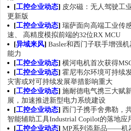
[
工控企业动态
]
皮尔磁：无人驾驶工业
更新版
[
工控企业动态
]
瑞萨面向高端工业传
速、 高精度模拟前端的32位RX MCU
[
异域来风
]
Basler和西门子联手增
能力
[
工控企业动态
]
横河电机首次获得MSCI
[
工控企业动态
]
霍尼韦尔环境可持续
灾害或对可持续发展举措影响重大
[
工控企业动态
]
施耐德电气携三大赋新
展，加速推进新型电力系统建设
[
工控企业动态
]
西门子携手舍弗勒，
智能辅助工具Industrial Copilot的落地应
[
工控企业动态
]
MP系列添新品——机器