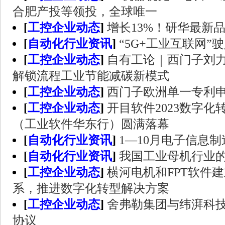
合肥产投等领投，全球唯一
[
工控企业动态
]
增长13%！研华最新品
[
自动化行业资讯
]
“5G+工业互联网”
[
工控企业动态
]
自有工论｜西门子刘
解锁流程工业节能减碳新模式
[
工控企业动态
]
西门子欧洲单一专利
[
工控企业动态
]
开目软件2023数字
（工业软件华东行）圆满落幕
[
自动化行业资讯
]
1—10月电子信息
[
自动化行业资讯
]
我国工业母机行业
[
工控企业动态
]
横河电机和FPT软件
系，推进数字化转型解决方案
[
工控企业动态
]
舍弗勒集团与纬湃科
协议