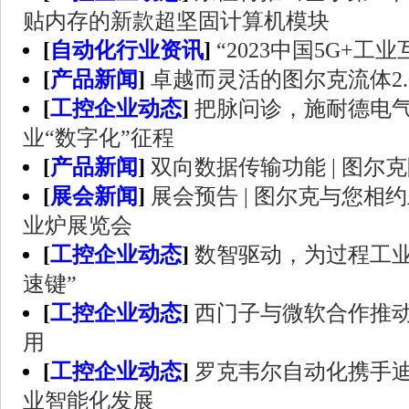
贴内存的新款超坚固计算机模块
[
自动化行业资讯
]
“2023中国5G+工
[
产品新闻
]
卓越而灵活的图尔克流体2.
[
工控企业动态
]
把脉问诊，施耐德电
业“数字化”征程
[
产品新闻
]
双向数据传输功能 | 图尔
[
展会新闻
]
展会预告 | 图尔克与您相
业炉展览会
[
工控企业动态
]
数智驱动，为过程工业
速键”
[
工控企业动态
]
西门子与微软合作推
用
[
工控企业动态
]
罗克韦尔自动化携手
业智能化发展