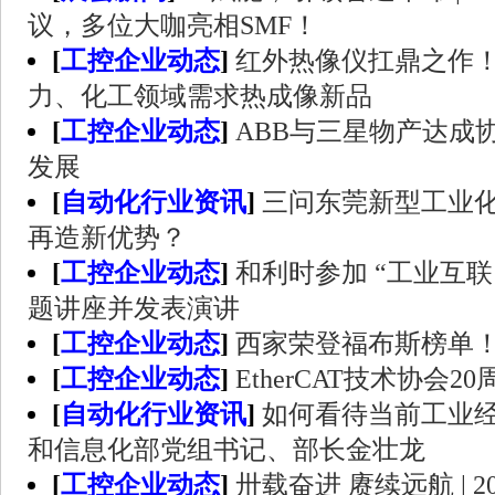
议，多位大咖亮相SMF！
[
工控企业动态
]
红外热像仪扛鼎之作
力、化工领域需求热成像新品
[
工控企业动态
]
ABB与三星物产达成
发展
[
自动化行业资讯
]
三问东莞新型工业化
再造新优势？
[
工控企业动态
]
和利时参加 “工业互
题讲座并发表演讲
[
工控企业动态
]
西家荣登福布斯榜单
[
工控企业动态
]
EtherCAT技术协会20
[
自动化行业资讯
]
如何看待当前工业
和信息化部党组书记、部长金壮龙
[
工控企业动态
]
卅载奋进 赓续远航 | 202