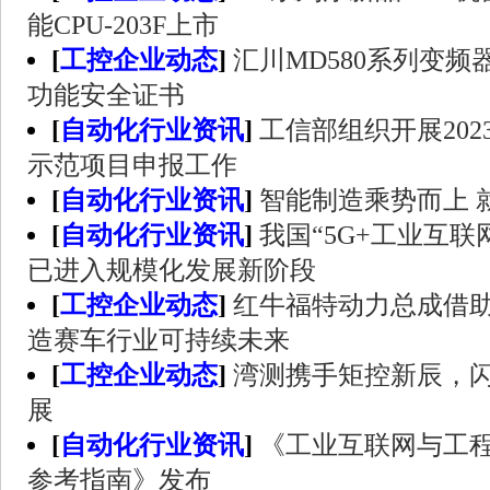
能CPU-203F上市
[
工控企业动态
]
汇川MD580系列变频
功能安全证书
[
自动化行业资讯
]
工信部组织开展20
示范项目申报工作
[
自动化行业资讯
]
智能制造乘势而上 
[
自动化行业资讯
]
我国“5G+工业互联
已进入规模化发展新阶段
[
工控企业动态
]
红牛福特动力总成借助西门子
造赛车行业可持续未来
[
工控企业动态
]
湾测携手矩控新辰，闪
展
[
自动化行业资讯
]
《工业互联网与工
参考指南》发布