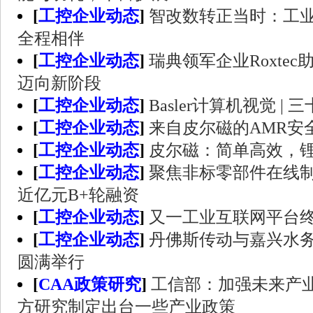
[
工控企业动态
]
智改数转正当时：工业4.0
全程相伴
[
工控企业动态
]
瑞典领军企业Roxte
迈向新阶段
[
工控企业动态
]
Basler计算机视觉 |
[
工控企业动态
]
来自皮尔磁的AMR安
[
工控企业动态
]
皮尔磁：简单高效，
[
工控企业动态
]
聚焦非标零部件在线制
近亿元B+轮融资
[
工控企业动态
]
又一工业互联网平台终
[
工控企业动态
]
丹佛斯传动与嘉兴水
圆满举行
[
CAA政策研究
]
工信部：加强未来产业
方研究制定出台一些产业政策