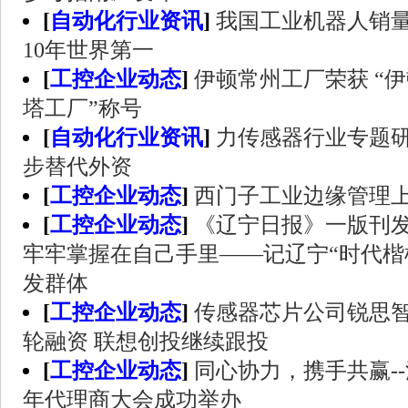
[
自动化行业资讯
]
我国工业机器人销量
10年世界第一
[
工控企业动态
]
伊顿常州工厂荣获 “伊顿
塔工厂”称号
[
自动化行业资讯
]
力传感器行业专题
步替代外资
[
工控企业动态
]
西门子工业边缘管理
[
工控企业动态
]
《辽宁日报》一版刊
牢牢掌握在自己手里——记辽宁“时代楷
发群体
[
工控企业动态
]
传感器芯片公司锐思智芯
轮融资 联想创投继续跟投
[
工控企业动态
]
同心协力，携手共赢--
年代理商大会成功举办