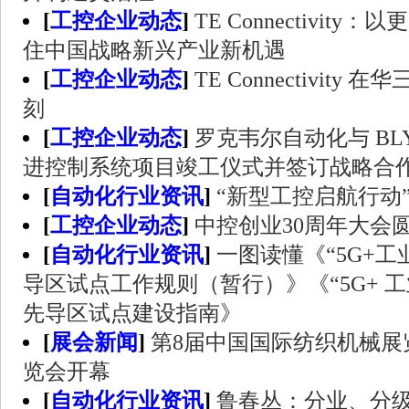
[
工控企业动态
]
TE Connectivit
住中国战略新兴产业新机遇
[
工控企业动态
]
TE Connectivit
刻
[
工控企业动态
]
罗克韦尔自动化与 BLY
进控制系统项目竣工仪式并签订战略合
[
自动化行业资讯
]
“新型工控启航行动
[
工控企业动态
]
中控创业30周年大会
[
自动化行业资讯
]
一图读懂《“5G+
导区试点工作规则（暂行）》《“5G+ 
先导区试点建设指南》
[
展会新闻
]
第8届中国国际纺织机械展
览会开幕
[
自动化行业资讯
]
鲁春丛：分业、分