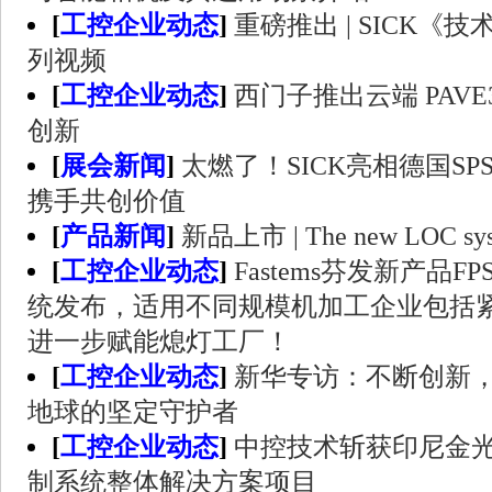
[
工控企业动态
]
重磅推出 | SICK
列视频
[
工控企业动态
]
西门子推出云端 PAV
创新
[
展会新闻
]
太燃了！SICK亮相德国S
携手共创价值
[
产品新闻
]
新品上市 | The new LOC 
[
工控企业动态
]
Fastems芬发新产品
统发布，适用不同规模机加工企业包括
进一步赋能熄灯工厂！
[
工控企业动态
]
新华专访：不断创新
地球的坚定守护者
[
工控企业动态
]
中控技术斩获印尼金光
制系统整体解决方案项目