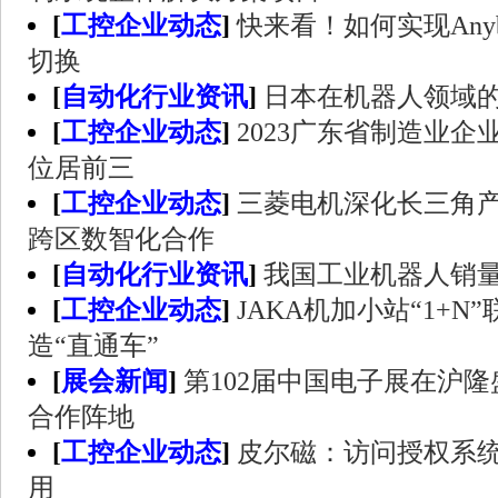
[
工控企业动态
]
快来看！如何实现Any
切换
[
自动化行业资讯
]
日本在机器人领域
[
工控企业动态
]
2023广东省制造业企业
位居前三
[
工控企业动态
]
三菱电机深化长三角
跨区数智化合作
[
自动化行业资讯
]
我国工业机器人销
[
工控企业动态
]
JAKA机加小站“1+
造“直通车”
[
展会新闻
]
第102届中国电子展在沪隆
合作阵地
[
工控企业动态
]
皮尔磁：访问授权系
用