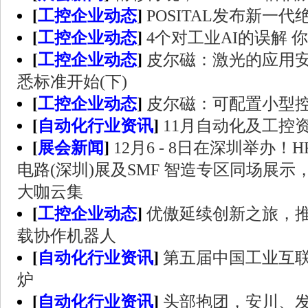
[
工控企业动态
]
POSITAL发布新一代
[
工控企业动态
]
4个对工业AI的误解 
[
工控企业动态
]
皮尔磁：激光的应用
悉标准开始(下)
[
工控企业动态
]
皮尔磁：可配置小型控
[
自动化行业资讯
]
11月自动化及工控
[
展会新闻
]
12月6 - 8日在深圳举办！H
电路(深圳)展及SMF 智造专区同场展示
大咖云集
[
工控企业动态
]
优傲延续创新之旅，推出
载协作机器人
[
自动化行业资讯
]
第五届中国工业互
炉
[
自动化行业资讯
]
头部抱团，安川、