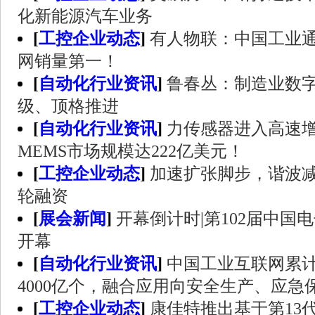
化新能源汽车业务
[
工控企业动态
]
有人物联：中国工业
网销量第一！
[
自动化行业资讯
]
鲁春丛：制造业数
级、顶格推进
[
自动化行业资讯
]
力传感器进入高速增
MEMS市场规模达222亿美元！
[
工控企业动态
]
加速扩张脚步，谐波
轮融资
[
展会新闻
]
开幕倒计时|第102届中国电
开幕
[
自动化行业资讯
]
中国工业互联网累
4000亿个，融合应用向安全生产、应急
[
工控企业动态
]
康佳特推出基于第13