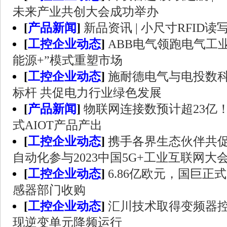
未来产业共创大会成功举办
[
产品新闻
]
新品资讯 | 小尺寸RFID
[
工控企业动态
]
ABB电气领跑电气工业
能源+”模式重塑市场
[
工控企业动态
]
施耐德电气与电投数科
标杆 共促电力行业绿色发展
[
产品新闻
]
物联网连接数预计超23亿
式AIOT产品产出
[
工控企业动态
]
携手各界生态伙伴共促
自动化参与2023中国5G+工业互联网大
[
工控企业动态
]
6.86亿欧元，国巨
感器部门收购
[
工控企业动态
]
汇川技术取得变频器
现逆变单元降频运行