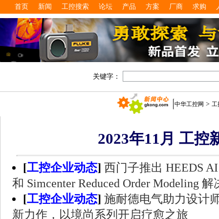
首页
新闻
工控搜索
论坛
产品
方案
厂商
求购
关键字：
>
中华工控网
工
2023年11月 工控
[
工控企业动态
]
西门子推出 HEEDS AI Sim
和 Simcenter Reduced Order Modeling
[
工控企业动态
]
施耐德电气助力设计
新力作，以境尚系列开启疗愈之旅