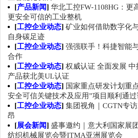
[
产品新闻
]
华北工控FW-1108HG：
更安全可信的工业整机
[
工控企业动态
]
矿业如何借助数字化
自身碳足迹
[
工控企业动态
]
强强联手！科捷智能
合作
[
工控企业动态
]
权威认证 全面发展 
产品获北美UL认证
[
工控企业动态
]
国家重点研发计划重点
安全可信关键技术及应用”项目顺利通过
[
工控企业动态
]
集团视角｜CGTN专
昂
[
展会新闻
]
盛事邀约｜意大利国家展
纺织机械展览会暨ITMA亚洲展览会