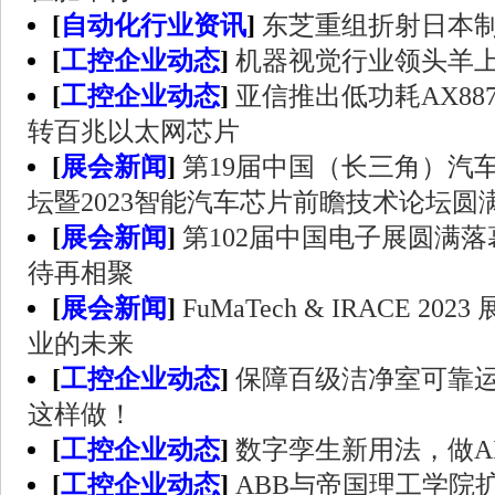
[
自动化行业资讯
]
东芝重组折射日本
[
工控企业动态
]
机器视觉行业领头羊
[
工控企业动态
]
亚信推出低功耗AX8877
转百兆以太网芯片
[
展会新闻
]
第19届中国（长三角）汽
坛暨2023智能汽车芯片前瞻技术论坛圆
[
展会新闻
]
第102届中国电子展圆满
待再相聚
[
展会新闻
]
FuMaTech & IRACE 2
业的未来
[
工控企业动态
]
保障百级洁净室可靠
这样做！
[
工控企业动态
]
数字孪生新用法，做A
[
工控企业动态
]
ABB与帝国理工学院