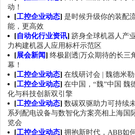
动！
[
工控企业动态
]
是时候升级你的装配
能，更高效
[
自动化行业资讯
]
跻身全球机器人产
力构建机器人应用标杆示范区
[
展会新闻
]
终极剧透|万众期待的长三
幕！
[
工控企业动态
]
在线研讨会 | 魏德米
[
工控企业动态
]
在中国，“魏”中国 
化与科技创新双引擎
[
工控企业动态
]
数碳双驱助力可持续未
系列配电设备与数智化方案亮相上海国
览会
[
工控企业动态
]
拥抱新时代，ABB如