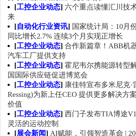
[
工控企业动态
]
六个重点读懂汇川技
来
[
自动化行业资讯
]
国家统计局：10月
同比增长2.7% 连续3个月实现正增长
[
工控企业动态
]
合作新篇章！ABB机
汽车工厂提供支持
[
工控企业动态
]
霍尼韦尔携能源转型
国国际供应链促进博览会
[
工控企业动态
]
康佳特宣布多米尼克·雷辛
Ressing)为新上任CEO 提供更多解决方
价值
[
工控企业动态
]
西门子发布TIA博途V
灵活的运动控制
[
展会新闻
]
AI赋能，引领智造革命 | 