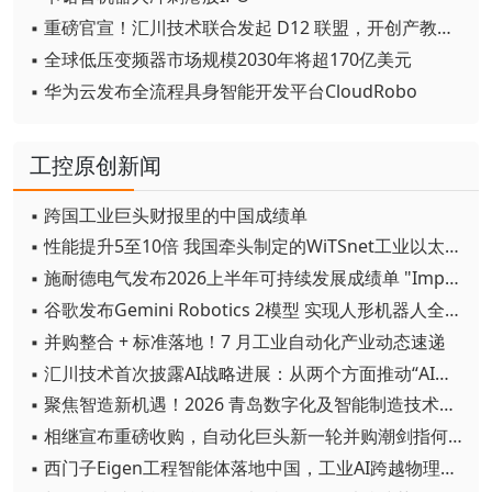
▪ 重磅官宣！汇川技术联合发起 D12 联盟，开创产教融合新范式
▪ 全球低压变频器市场规模2030年将超170亿美元
▪ 华为云发布全流程具身智能开发平台CloudRobo
工控原创新闻
▪ 跨国工业巨头财报里的中国成绩单
▪ 性能提升5至10倍 我国牵头制定的WiTSnet工业以太网国际标准正式发布
▪ 施耐德电气发布2026上半年可持续发展成绩单 "Impact 2030"路线图开局稳健
▪ 谷歌发布Gemini Robotics 2模型 实现人形机器人全身智能控制突破
▪ 并购整合 + 标准落地！7 月工业自动化产业动态速递
▪ 汇川技术首次披露AI战略进展：从两个方面推动“AI业务化”落地
▪ 聚焦智造新机遇！2026 青岛数字化及智能制造技术论坛圆满落幕
▪ 相继宣布重磅收购，自动化巨头新一轮并购潮剑指何方？
▪ 西门子Eigen工程智能体落地中国，工业AI跨越物理世界“确定性”拐点