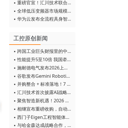
▪ 重磅官宣！汇川技术联合发起 D12 联盟，开创产教融合新范式
▪ 全球低压变频器市场规模2030年将超170亿美元
▪ 华为云发布全流程具身智能开发平台CloudRobo
工控原创新闻
▪ 跨国工业巨头财报里的中国成绩单
▪ 性能提升5至10倍 我国牵头制定的WiTSnet工业以太网国际标准正式发布
▪ 施耐德电气发布2026上半年可持续发展成绩单 "Impact 2030"路线图开局稳健
▪ 谷歌发布Gemini Robotics 2模型 实现人形机器人全身智能控制突破
▪ 并购整合 + 标准落地！7 月工业自动化产业动态速递
▪ 汇川技术首次披露AI战略进展：从两个方面推动“AI业务化”落地
▪ 聚焦智造新机遇！2026 青岛数字化及智能制造技术论坛圆满落幕
▪ 相继宣布重磅收购，自动化巨头新一轮并购潮剑指何方？
▪ 西门子Eigen工程智能体落地中国，工业AI跨越物理世界“确定性”拐点
▪ 与哈金森达成战略合作，乐聚机器人何以持续获得工业巨头青睐？