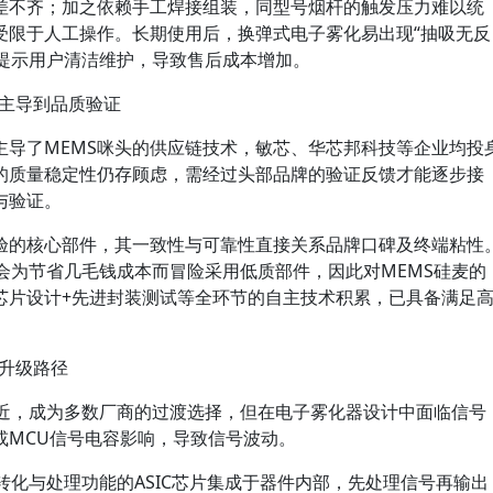
差不齐；加之依赖手工焊接组装，同型号烟杆的触发压力难以统
受限于人工操作。长期使用后，换弹式电子雾化易出现“抽吸无反
繁提示用户清洁维护，导致售后成本增加。
链主导到品质验证
主导了MEMS咪头的供应链技术，敏芯、华芯邦科技等企业均投
麦的质量稳定性仍存顾虑，需经过头部品牌的验证反馈才能逐步接
与验证。
验的核心部件，其一致性与可靠性直接关系品牌口碑及终端粘性
会为节省几毛钱成本而冒险采用低质部件，因此对MEMS硅麦的
芯片设计+先进封装测试等全环节的自主技术积累，已具备满足
升级路径
相近，成为多数厂商的过渡选择，但在电子雾化器设计中面临信号
或MCU信号电容影响，导致信号波动。
号转化与处理功能的ASIC芯片集成于器件内部，先处理信号再输出