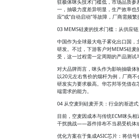
驻极体咪头技术门槛低，市场品质参
一，抽吸力度差异明显，生产效率也
应”或“自动启动”等故障，厂商需频
03
MEMS硅麦的技术门槛：从供应
中国作为全球最大电子雾化出口国，
研发。不过，下游客户对MEMS硅
受，这一过程需一定周期的产品测试
对大品牌而言，咪头作为影响抽吸体
以20元左右售价的烟杆为例，厂商不
研发实力要求极高。华芯邦等凭借在
端需求的能力。
04
从空麦到硅麦开关：行业的渐进式
目前，空麦因成本与传统ECM咪头
干扰挑战——器件排布不当易受机体
优化方案在于集成ASIC芯片：将信