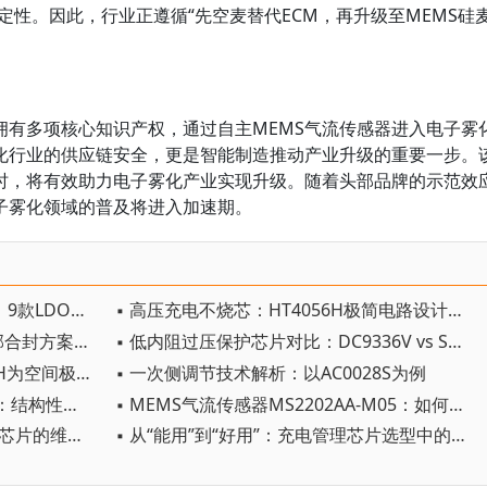
定性。因此，行业正遵循“先空麦替代ECM，再升级至MEMS硅
，拥有多项核心知识产权，通过自主MEMS气流传感器进入电子雾
化行业的供应链安全，更是智能制造推动产业升级的重要一步。
时，将有效助力电子雾化产业实现升级。随着头部品牌的示范效
子雾化领域的普及将进入加速期。
▪ 100V输入、3A输出、500nA IQ：9款LDO怎么选？
▪ 高压充电不烧芯：HT4056H极简电路设计分享
▪ 一颗芯片搞定OVP+充电：华芯邦合封方案让PCB面积省30%
▪ 低内阻过压保护芯片对比：DC9336V vs SGM4062/MAX4864，250mΩ导通电阻优势
▪ TDFN 2x2能塞下什么？HT4056H为空间极限产品提供高压充电“保险丝”
▪ 一次侧调节技术解析：以AC0028S为例
▪ 显示驱动芯片封测行业迎涨价潮：结构性缺芯与贵金属通胀双重驱动
▪ MEMS气流传感器MS2202AA-M05：如何用一颗芯片重构雾化设备的交互逻辑？
▪ 老功放别扔！AB类差分输入音频芯片的维修价值与保养技巧
▪ 从“能用”到“好用”：充电管理芯片选型中的5个关键细节