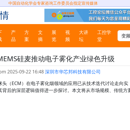
中国自动化学会专家咨询工作委员会指定宣传媒体
情
下
产
方
文
展
视
大讲
工控学
载
品
案
摘
览
频
坛
堂
MEMS硅麦推动电子雾化产业绿色升级
om 2025-09-22 16:48
深圳市华芯邦科技有限公司
咪头（ECM）在电子雾化烟领域的应用已从技术迭代讨论走向实
其背后的深层逻辑值得进一步探讨。本文将从市场规模、传统方