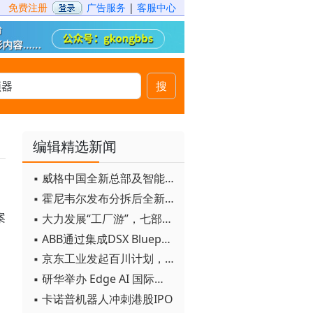
免费注册
广告服务
|
客服中心
搜
编辑精选新闻
▪ 威格中国全新总部及智能工厂启用
▪ 霍尼韦尔发布分拆后全新品牌：霍尼韦尔科技与霍尼韦尔航空航天
案
▪ 大力发展“工厂游”，七部门联合发文！
▪ ABB通过集成DSX Blueprint AI基础设施，扩大与英伟达的合作
▪ 京东工业发起百川计划， 构建工业大模型新生态
▪ 研华举办 Edge AI 国际论坛
▪ 卡诺普机器人冲刺港股IPO