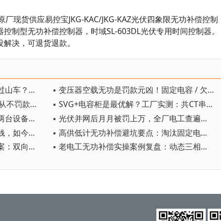
现货供应易控宝JKG-KAC/JKG-KAZ光伏四象限无功补偿控制
控制型无功补偿控制器，时域SL-603DL光伏专用时间控制器。
没解决，可退货退款。
▪ 电容柜来回疯狂投切、功率因数过山车？别再瞎调参数，真凶是谐波无功！
▪ 变压器空载无功是罚款元凶！固定电容 / 欠流门限 / 空载直补，哪种方案能彻底止损？
▪ 补偿柜显示 0.89，供电局电表却从不罚款？老师傅的土法子千万别乱抄
▪ SVG+电容柜是最优解？工厂实测：共CT串联组网，高端SVG直接沦为普通电容
▪ 电表和补偿器功率因数不一样，两台设备居然全都没坏？看完少跑无数趟现场
▪ 光伏并网后月月被罚上万，全厂电工查遍设备无果！原来光伏只是背锅侠，元凶是台裸奔多年的变压器
▪ 高压电机藏大坑：当初省了补偿钱，如今月月被罚到心疼
▪ 高供低计无功补偿避坑要点：淘汰固定电容，更换高精度采样控制器
▪ 光伏充电桩厂区无功整改实操方案：双向补偿根治夜间容性无功过补难题
▪ 老电工无功补偿实操案例复盘：动态三相失衡才是隐藏大坑