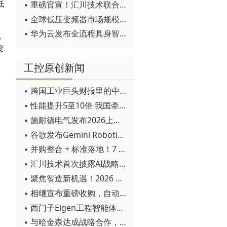
低
▪ 重磅官宣！汇川技术联合发起 D12 联盟，开创产教融合新范式
▪ 全球低压变频器市场规模2030年将超170亿美元
▪ 华为云发布全流程具身智能开发平台CloudRobo
，
变
工控原创新闻
▪ 跨国工业巨头财报里的中国成绩单
▪ 性能提升5至10倍 我国牵头制定的WiTSnet工业以太网国际标准正式发布
▪ 施耐德电气发布2026上半年可持续发展成绩单 "Impact 2030"路线图开局稳健
▪ 谷歌发布Gemini Robotics 2模型 实现人形机器人全身智能控制突破
▪ 并购整合 + 标准落地！7 月工业自动化产业动态速递
▪ 汇川技术首次披露AI战略进展：从两个方面推动“AI业务化”落地
▪ 聚焦智造新机遇！2026 青岛数字化及智能制造技术论坛圆满落幕
▪ 相继宣布重磅收购，自动化巨头新一轮并购潮剑指何方？
▪ 西门子Eigen工程智能体落地中国，工业AI跨越物理世界“确定性”拐点
▪ 与哈金森达成战略合作，乐聚机器人何以持续获得工业巨头青睐？