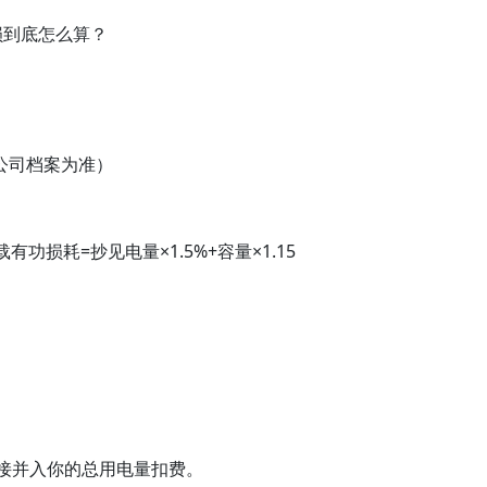
变损到底怎么算？
公司档案为准）
）
功损耗=抄见电量×1.5%+容量×1.15
直接并入你的总用电量扣费。