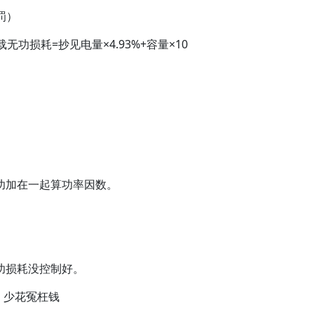
罚）
功损耗=抄见电量×4.93%+容量×10
功加在一起算功率因数。
功损耗没控制好。
，少花冤枉钱