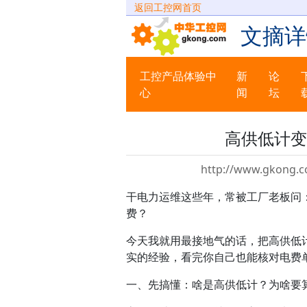
返回工控网首页
文摘详
工控产品体验中
新
论
心
闻
坛
高供低计变
http://www.gkong.c
干电力运维这些年，常被工厂老板问
费？
今天我就用最接地气的话，把高供低
实的经验，看完你自己也能核对电费
一、先搞懂：啥是高供低计？为啥要