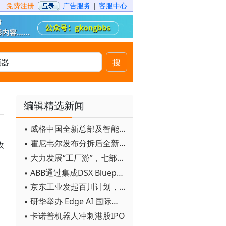
免费注册
广告服务
|
客服中心
搜
编辑精选新闻
▪ 威格中国全新总部及智能工厂启用
▪ 霍尼韦尔发布分拆后全新品牌：霍尼韦尔科技与霍尼韦尔航空航天
收
▪ 大力发展“工厂游”，七部门联合发文！
▪ ABB通过集成DSX Blueprint AI基础设施，扩大与英伟达的合作
▪ 京东工业发起百川计划， 构建工业大模型新生态
▪ 研华举办 Edge AI 国际论坛
▪ 卡诺普机器人冲刺港股IPO