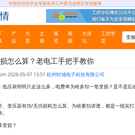
中国自动化学会专家咨询工作委员会指定宣传媒体
情
下
产
方
文
展
视
大讲
工控学
载
品
案
摘
览
频
坛
堂
损怎么算？老电工手把手教你
om 2026-05-07 13:51
杭州时域电子科技有限公司
：低压表明明只走这么多，电费单为啥多扣一笔变损？是不是乱
计、变压器有功/无功损耗怎么算、为啥要扣讲透，都是一线实打
单。
算变损？