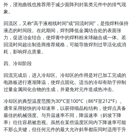
外，浸泡曲线也推荐用于减少面阵列封装类元件中的排气现
象。
回流区
，又称“高于液相线时间”或“回流时间”，是指焊料保持
液态的时间段。在此期间，焊剂降低金属结合处的表面张
力，促进冶金结合，使焊膏中的焊料粉末球融合成一体。若
回流时间超出制造商推荐规格，可能导致焊剂过早活化或消
耗，影响焊点质量。
四、冷却阶段
回流完成后，进入冷却区。冷却区的作用是对已加工完成的
电路板进行逐渐降温，使焊点固化。适当的冷却有助于抑制
过量金属间化合物的生成，并避免对元件造成热冲击。
冷却区的典型温度范围为30°C至100°C（86°F至212°F）。
通常采用较快的冷却速率，以获得细晶粒结构，使焊点具备
最佳的机械强度。与升温速率不同，降温速率（斜坡下降
率）往往容易被忽视。虽然在某些温度区间内下降速率可能
不那么关键，但任何元件的最大允许斜率都应同时适用于升