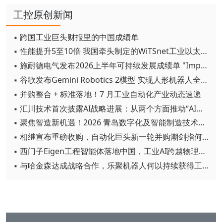
工控原创新闻
▪ 跨国工业巨头财报里的中国成绩单
▪ 性能提升5至10倍 我国牵头制定的WiTSnet工业以太网国际标准正式发布
▪ 施耐德电气发布2026上半年可持续发展成绩单 "Impact 2030"路线图开局稳健
▪ 谷歌发布Gemini Robotics 2模型 实现人形机器人全身智能控制突破
▪ 并购整合 + 标准落地！7 月工业自动化产业动态速递
▪ 汇川技术首次披露AI战略进展：从两个方面推动“AI业务化”落地
▪ 聚焦智造新机遇！2026 青岛数字化及智能制造技术论坛圆满落幕
▪ 相继宣布重磅收购，自动化巨头新一轮并购潮剑指何方？
▪ 西门子Eigen工程智能体落地中国，工业AI跨越物理世界“确定性”拐点
▪ 与哈金森达成战略合作，乐聚机器人何以持续获得工业巨头青睐？