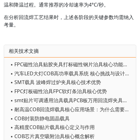
温和降温过程。通常推荐的冷却速率为4°C/秒。
在分析回流焊工艺结果时，上述各阶段的关键参数均需纳入
考量。
相关技术文摘
▪ FPC磁性治具贴胶夹具打标磁性钢片治具核心功能与原理
▪ 汽车LED大灯COB高功率载具系统 核心挑战与设计目标
▪ SMT载具 波峰焊过炉夹具核心技术优势
▪ FPC灯板磁性治具FPC软灯条治具核心优势
▪ smt贴片可调通用治具载具PCB板万用回流焊夹具卡扣弹簧治具
▪ 耐高温COB回流焊载具核心应用场景：为什么需要它？
▪ COB封装防静电固晶载具
▪ 高精度COB贴片载具核心定义与作用
▪ COB芯片真空吸附治具核心概念解析