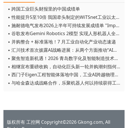
▪ 跨国工业巨头财报里的中国成绩单
▪ 性能提升5至10倍 我国牵头制定的WiTSnet工业以太网国际标准正式发布
▪ 施耐德电气发布2026上半年可持续发展成绩单 "Impact 2030"路线图开局稳健
▪ 谷歌发布Gemini Robotics 2模型 实现人形机器人全身智能控制突破
▪ 并购整合 + 标准落地！7 月工业自动化产业动态速递
▪ 汇川技术首次披露AI战略进展：从两个方面推动“AI业务化”落地
▪ 聚焦智造新机遇！2026 青岛数字化及智能制造技术论坛圆满落幕
▪ 相继宣布重磅收购，自动化巨头新一轮并购潮剑指何方？
▪ 西门子Eigen工程智能体落地中国，工业AI跨越物理世界“确定性”拐点
▪ 与哈金森达成战略合作，乐聚机器人何以持续获得工业巨头青睐？
版权所有 工控网 Copyright©2026 Gkong.com, All