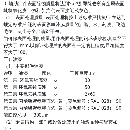
C.辅助部件表面除锈质量将达到Sa2级,即除去所有金属表面
轧制氧化皮、锈和杂质,使表面接近浅灰色。
（2）表面处理质量 表面处理将按上述标准严格执行,在达到
规定标准后,还将表面影响漆膜质量的油脂、水、药皮、飞边
毛刺、灰尘等全部清除干净。
为确保表面处理的质量,用作表面处理的钢球或砂粒,其直径不
得大于1mm,以保证处理后的表面有一定的粗糙度,且粗糙度
不大于100。
三）油漆
（1）主要部件油漆
说明 油漆 颜色 干膜厚度μｍ
第一层 环氧富锌底漆 灰 30
第二层 环氧富锌底漆 灰 50
第三层 环氧云铁底漆 灰 2×60
第四层 丙烯酸聚氨酯面漆 黄（颜色编号：RAL1028） 50
第五层 丙烯酸聚氨酯面漆 黄（颜色编号：RAL1028） 50
漆膜厚总度 300μｍ
（2）附属结构、部件或设备涂装用的油漆品种与配套如
下：