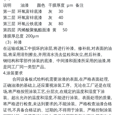
说明 油漆 颜色 干膜厚度 μｍ 备注
第一层 环氧富锌底漆 灰 30
第二层 环氧富锌底漆 灰 40
第三层 环氧云铁底漆 灰 80
第四层 丙烯酸聚氨酯面漆 黄 50
漆膜厚总度 200μｍ
（3）补漆
在运输或施工中损坏的涂层,将进行补漆。修补前,对表面的油
垢,将采用溶剂擦去,并用清水洗去盐粒和灰尘,然后补漆。
钢结构和零部件涂装的底漆、中间漆和面漆所采用的油漆,将
是同工厂同一类型产品。
4.涂装要求
合同设备板式给料机需要涂漆的表面,在严格表面处理,
正确油漆的基础上,还应重视涂装工序。无论在工厂还是在现
场,将严格按照涂装工艺,分层次,在规定的温度和湿度下涂
装。超出允许的温度和湿度,不能进行涂装。表面处理的质量,
将严格进行检查,未达到要求的,不能涂装。严格检查油漆合格
证书,不具备合格证的、过期的,不得用于涂装。严格控制涂装