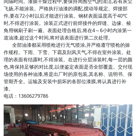
间隔时间。漆膜干燥过程中,要保持周围空气的清洁,若有灰尘
飞扬,不能涂装。严格执行油漆的调配,搅动等规定。焊接部
件,要在72小时以后才能进行涂装。钢材表面温度高于40℃
时,不得进行涂装。涂装正式进行前焊接件的焊缝、边缘、棱
角用钢刷子刷一遍。表面处理合格后,将在4～6小时内涂第一
道油漆,超过这个时间,将对该表面进行第二次处理。
全部油漆都采用喷枪进行无气喷涂,并严格遵守喷枪的操
作规程。下雨、下雪、下霜及刮风天气,不得在室外涂装。处
理的表面有结露时,不得涂装。在进行分层涂装时,每一层的颜
色,将保持足够的对比度,以便鉴定表面是否全部覆盖。交付现
场使用的各种油漆,将是出厂时的原包装,其名称、说明书、保
管期齐全。运输及安装中损坏的各部位漆膜,将认真进行补
漆。
电话：13606279786