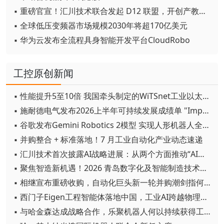
▪ 重磅官宣！汇川技术联合发起 D12 联盟，开创产教融合新范式
▪ 全球低压变频器市场规模2030年将超170亿美元
▪ 华为云发布全流程具身智能开发平台CloudRobo
工控原创新闻
▪ 性能提升5至10倍 我国牵头制定的WiTSnet工业以太网国际标准正式发布
▪ 施耐德电气发布2026上半年可持续发展成绩单 "Impact 2030"路线图开局稳健
▪ 谷歌发布Gemini Robotics 2模型 实现人形机器人全身智能控制突破
▪ 并购整合 + 标准落地！7 月工业自动化产业动态速递
▪ 汇川技术首次披露AI战略进展：从两个方面推动“AI业务化”落地
▪ 聚焦智造新机遇！2026 青岛数字化及智能制造技术论坛圆满落幕
▪ 相继宣布重磅收购，自动化巨头新一轮并购潮剑指何方？
▪ 西门子Eigen工程智能体落地中国，工业AI跨越物理世界“确定性”拐点
▪ 与哈金森达成战略合作，乐聚机器人何以持续获得工业巨头青睐？