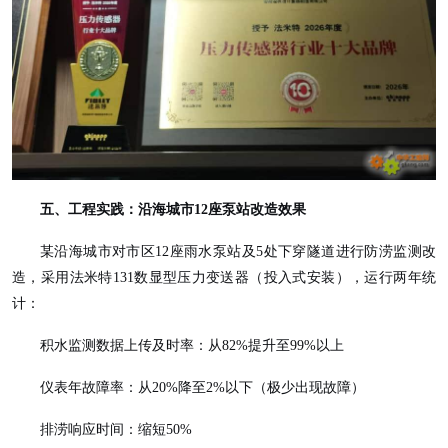
五、工程实践：沿海城市
12座泵站改造效果
某沿海城市对市区
12座雨水泵站及5处下穿隧道进行防涝监测改
造，采用法米特131数显型压力变送器（投入式安装），运行两年统
计：
积水监测数据上传及时率：从
82%提升至99%以上
仪表年故障率：从
20%降至2%以下（极少出现故障）
排涝响应时间：缩短
50%