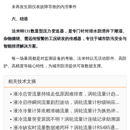
未再发生因仪表故障导致的内涝事件
六、结语
法米特
131数显型压力变送器，是专门针对排水防涝井下潮湿、
杂物缠绕、需远传报警的工况研发的传感器，
专注于
城市防汛安全与
智能排涝解决方案。
每一场暴雨都是对监测设备的考验。法米特以无活动部件、高防
护、高精度等核心特性，为城市防涝提供可靠数据支撑。
相关技术文摘
▪ 液冷总管流量持续走低原因难排查，涡轮流量计趋势数据指明方向
▪ 液冷启停瞬间流量剧烈波动，涡轮流量计秒级响应捕捉瞬态变化
▪ 液冷冷量计算依赖准确流量，涡轮流量计为换热评估提供可靠依据
▪ 液冷流量突变原因不明？涡轮流量计连续记录助溯源
▪ 液冷缺实时流量数据难闭环？涡轮流量计RS485通信秒级上传不掉线