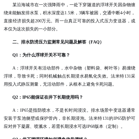
某沿海城市在一次强降雨中，一处下穿隧道的浮球开关因杂物缠
绕未能触发排水泵，积水深度达
1.5米，3辆车被困，交通中断4小时，
直接经济损失超200万元。而一台真正可靠的投入式压力变送器，成
本仅为这次损失的一小部分。
二、排水防涝压力监测常见问题及解答（
FAQ）
Q1：为什么浮球开关不可靠？
A：浮球开关有活动部件，水中杂物（塑料袋、树叶等）易缠绕
浮球，导致卡死；同时机械触点长期浸水易氧化失效。法米特131采
用投入式静压测量，无活动部件，从根本上避免卡死问题。
Q2：IP65能保证在井下长期使用吗？
A：IP65是指防喷水，不是长时间浸没。排水场景中变送器通常
安装于泵池侧壁或保护管内，非长期浸泡。法米特131的IP65防护可
应对井下凝露、喷溅水，若需长期浸水可选IP68版本（定制）。