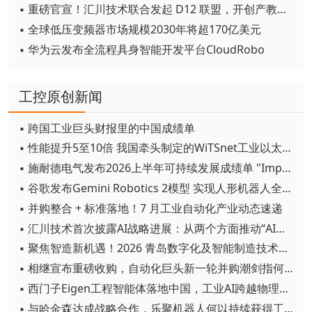
▪ 重磅官宣！汇川技术联合发起 D12 联盟，开创产教融合新范式
▪ 全球低压变频器市场规模2030年将超170亿美元
▪ 华为云发布全流程具身智能开发平台CloudRobo
工控原创新闻
▪ 跨国工业巨头财报里的中国成绩单
▪ 性能提升5至10倍 我国牵头制定的WiTSnet工业以太网国际标准正式发布
▪ 施耐德电气发布2026上半年可持续发展成绩单 "Impact 2030"路线图开局稳健
▪ 谷歌发布Gemini Robotics 2模型 实现人形机器人全身智能控制突破
▪ 并购整合 + 标准落地！7 月工业自动化产业动态速递
▪ 汇川技术首次披露AI战略进展：从两个方面推动“AI业务化”落地
▪ 聚焦智造新机遇！2026 青岛数字化及智能制造技术论坛圆满落幕
▪ 相继宣布重磅收购，自动化巨头新一轮并购潮剑指何方？
▪ 西门子Eigen工程智能体落地中国，工业AI跨越物理世界“确定性”拐点
▪ 与哈金森达成战略合作，乐聚机器人何以持续获得工业巨头青睐？