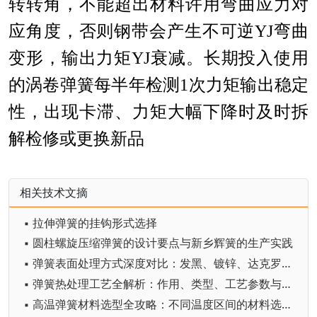
转转角，不能超出材料许用弯曲应力对
应角度，否则钢带会产生不可逆
YJ
弯曲
变形，输出力矩
YJ
衰减。长期投入使用
的涡卷弹簧每半年检测
1
次力矩输出稳定
性，出现卡滞、力矩大幅下降时及时拆
解检修或更换新品
相关技术文摘
▪ 拉伸弹簧的挂钩形式选择
▪ 圆柱螺旋压缩弹簧的设计要点与新乡辉簧的生产实践
▪ 弹簧表面处理方式深度对比：发黑、镀锌、达克罗、电泳性能与选型
▪ 弹簧热处理工艺全解析：作用、类型、工艺参数与质量要求
▪ 高温弹簧材料选型全攻略：不同温度区间的材料选择与性能边界