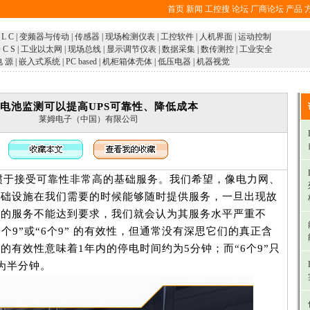
首页
新闻
工控搜
论坛
厂商论坛
产品
 L C
|
变频器与传动
|
传感器
|
现场检测仪表
|
工控软件
|
人机界面
|
运动控制
 C S
|
工业以太网
|
现场总线
|
显示调节仪表
|
数据采集
|
数传测控
|
工业安全
电 源
|
嵌入式系统
|
PC based
|
机柜箱体壳体
|
低压电器
|
机器视觉
电池监测可以提高UPS可靠性、降低成本
莱姆电子（中国）有限公司
于接受可靠性非常高的基础服务。我们希望，像电力网、
基础设施在我们需要的时候能够随时提供服务，一旦出现故
供的服务不能达到要求，我们就会认为其服务水平严重不
个9”或“6个9” 的有效性，但通常没有深思它们的真正含
9%的有效性意味着1年内的停电时间约为5分钟；而“6个9”只
为半分钟。