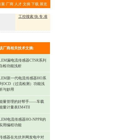
方案
厂商
人才
文摘
下载
展览
工控搜索 快.专.准
该厂商相关技术文摘:
LEM漏电流传感器CTSR系列
自检功能浅析
LEM新一代电流传感器HO系
列OCD（过流检测）功能浅
析与妙用
能量管理的好帮手——车载
能量计量表EM4TII
LEM电流传感器HO-NPPR的
实用编程功能
传感器在光伏并网发电中对