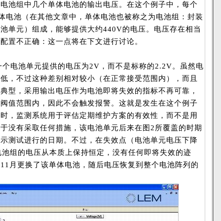
联电池组中几个单体电池的输出电压。在这个例子中，每个
单体电池（在其他文章中，单体电池也被称之为电池组：封装
池单元）组成，能够提供大约440V的电压。电压存在相当
组配置不正确：这一点将在下文进行讨论。
电池单元提供的电压为2V，而不是标称的2.2V。虽然电
的低，不过这种差别相对较小（在正常接受范围内），而且
很典型，采用输出电压作为电池即将失效的指标不再可靠，
在阀值范围内，因此不会触发报警。这就是发生在这个例子
据时，监测系统用于评估定期维护方案的有效性，而不是用
于没有采取任何措施，该电池单元后来在图2所覆盖的时期
表示测试进行的日期。不过，在失效点（电池单元电压下降
障电池组的电压从本质上保持恒定，没有任何即将失效的迹
11月更换了该单体电池，随后电压恢复到整个电池阵列的