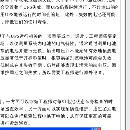
致整个串联电池组的失效。大型和中型UPS通过执行冗余
会导致整个UPS失效。而UPS仍将继续运行，不过输出的的
用UPS能够运行的时间会缩短。此外，失效的电池还可能
元，降低它们的使用寿命。
了与UPS运行相关的一项重要成本。通常，工程师需要定
现场，以便测量系统内电池的电气特性。通常通过测量电池
正常的电池并进行更换。输出电压并不能始终有效地预测电
电压显著低于其标称值时，很容易鉴别该电池可能会失效，
降低时或在其失效早期，仍然能够表现出满意的端电压。因
期维护周期之间失效，所以需要工程师进行额外巡查。
，一方面可以缩短工程师对每组电池状态亲身检查的时
现场巡查效率，另一方面可以实现预防性维护。通过鉴别电
师可以在例行巡查过程中换下电池，从而保证更高的可靠
师进行紧急巡查。