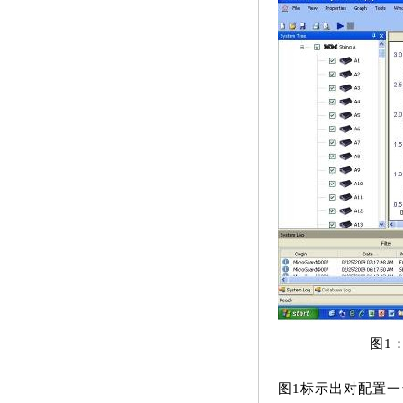
图1
图1标示出对配置一台