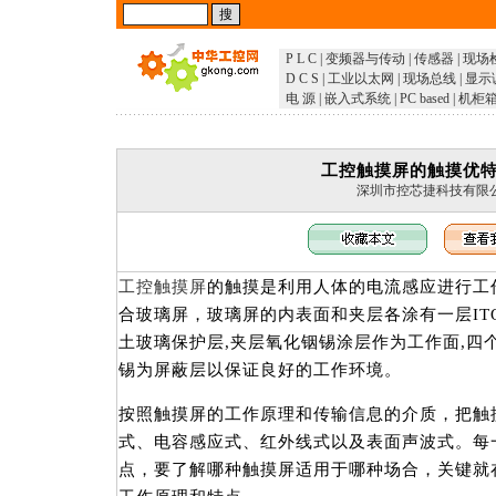
P L C
|
变频器与传动
|
传感器
|
现场
D C S
|
工业以太网
|
现场总线
|
显示
电 源
|
嵌入式系统
|
PC based
|
机柜
工控触摸屏的触摸优
深圳市控芯捷科技有限
工控触摸屏
的触摸是利用人体的电流感应进行工
合玻璃屏，玻璃屏的内表面和夹层各涂有一层IT
土玻璃保护层,夹层氧化铟锡涂层作为工作面,四
锡为屏蔽层以保证良好的工作环境。
按照触摸屏的工作原理和传输信息的介质，把触
式、电容感应式、红外线式以及表面声波式。每
点，要了解哪种触摸屏适用于哪种场合，关键就