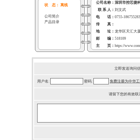
公司名称：
深圳市控芯捷
状 态： 离线
联 系 人：
刘文武
公司简介
电 话：
0755-18675528
产品目录
传 真：
地 址：
龙华区天汇大厦
邮 编：
518109
主 页：
https://www.com
立即发送询问
用户名:
密码:
免费注册为中华工
请留下您的有效联