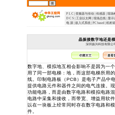
P L C
|
变频器与传动
|
传感器
|
现场
D C S
|
工业以太网
|
现场总线
|
显示
电 源
|
嵌入式系统
|
PC based
|
机柜
晶振接数字地还是
深圳扬兴科技有限公
数字地、模拟地互相会影响不是因为一
用了同一部电梯：地，而这部电梯所用的
线。印制电路板（PCB）是电子产品中
提供电路元件和器件之间的电气连接。现
功能电路，而是由数字电路和模拟电路
电路中采集和接收，而带宽、增益用软
以在一块板上经常同时存在数字电路和
件。