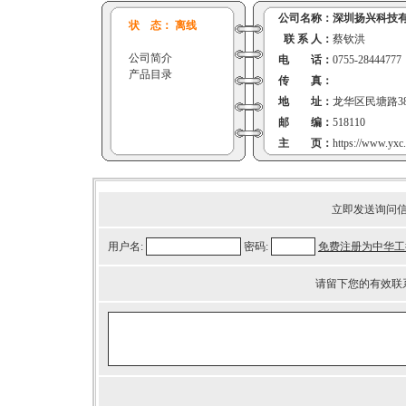
公司名称：
深圳扬兴科技
状 态： 离线
联 系 人：
蔡钦洪
公司简介
电 话：
0755-28444777
产品目录
传 真：
地 址：
龙华区民塘路38
邮 编：
518110
主 页：
https://www.yxc.
立即发送询问
用户名:
密码:
免费注册为中华工
请留下您的有效联