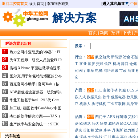
返回工控网首页
|
设为首页
|
添加到收藏夹
[
进入其它频道
]
中国
解决方案
首页
新闻
招聘
下载
|
|
|
|
解决方案TOP10
搜索：
热力公司排查隐患的“神器”：FL
行业：
全部
航空航天
新能源
冶金
石
IR手持式热像仪，高效精准！
为何工程师、研究人员偏爱FLIR
工
矿业
塑胶
交通
铁路
机场
港口
仓储
X-HS系列热像仪？精准高效是
倍福 XPlanar 平面磁悬浮输送系
药医疗
烟草
电梯
网络通讯
市政
商业
关键
统的创新应用
图尔克|用于加氢站防爆区的分布
它
式I/O解决方案
西克官网小助手 | 官网Task（按
任务选型）更新预告
产品：
全部
PLC
变频传动
伺服
DCS
ABB超低谐波变频器，助您解决
嵌入式
数据采集
软件
低压电器
数采数
电气设备运行难题！
华北工控基于Intel 12/13代 Core
它
机器人
执行机构
工业互联网
具身智
的ATX-6159嵌入式主板，推进
加工机 | 画图软件CamMagic中图
机器人市场
层整合的问题
杰出的软件解决方案——TAS（
品牌：
全部
西门子
ABB
施耐德
艾默
Turck Automation Suite）
菱
欧姆龙
台达
研华
威纶通
MOXA
组
生产效率与安全的统一：SICK
关于机器人技术传感器解决方案
鼎实
倍加福
波创
步科
丹佛斯
德力西
的采访
汽车制造
电
泓格
华北科技
汇川
惠丰
嘉兆
杰控