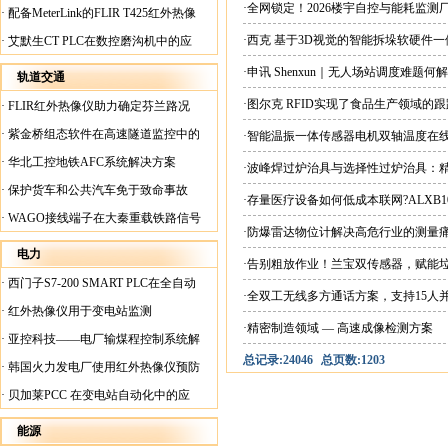
案
·全网锁定！2026楼宇自控与能耗监
·
配备MeterLink的FLIR T425红外热像
仪帮助Medite Europe Ltd加快红外检测
·西克 基于3D视觉的智能拆垛软硬件
·
艾默生CT PLC在数控磨沟机中的应
工作速度
用
·申讯 Shenxun｜无人场站调度难题
轨道交通
·图尔克 RFID实现了食品生产领域的
·
FLIR红外热像仪助力确定芬兰路况
·
紫金桥组态软件在高速隧道监控中的
·智能温振一体传感器电机双轴温度在
应用
·
华北工控地铁AFC系统解决方案
·波峰焊过炉治具与选择性过炉治具：
·
保护货车和公共汽车免于致命事故
·存量医疗设备如何低成本联网?ALXB1
·
WAGO接线端子在大秦重载铁路信号
·防爆雷达物位计解决高危行业的测量
楼设备中的应用
电力
·告别粗放作业！兰宝双传感器，赋能
·
西门子S7-200 SMART PLC在全自动
·全双工无线多方通话方案，支持15人
蓄电池短路内阻检测机上的应用
·
红外热像仪用于变电站监测
·精密制造领域 — 高速成像检测方案
·
亚控科技——电厂输煤程控制系统解
总记录:24046
总页数:1203
决方案
·
韩国火力发电厂使用红外热像仪预防
火灾
·
贝加莱PCC 在变电站自动化中的应
用
能源