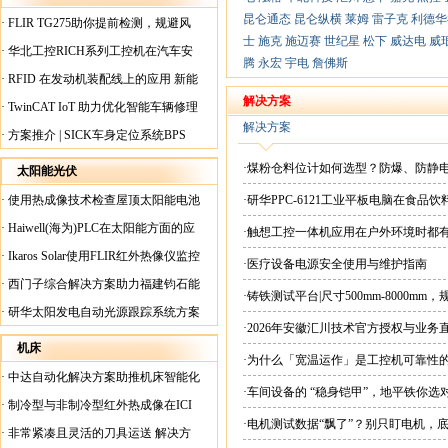
昆仑通态
昆仑纵横
莱姆
雷子克
利德华
·
FLIR TG275助你提前检测，规避风
士
施克
施迈赛
世纪星
松下
威达电
威
险！
·
华北工控RICH系列工控机在汽车安
腾
永宏
宇电
詹佛斯
全检测行业中的应用
·
RFID 在发动机装配线上的应用 新能
源汽车爆炸频发？
解决方案
·
TwinCAT IoT 助力优化智能车辆修理
解决方案
·
方案推介 | SICK车身定位系统BPS
·煤粉仓料位计如何选型？防爆、防静
太阳能光伏
·
使用热成像技术检查屋顶太阳能电池
·研华PPC-6121工业平板电脑在食
板
·
Haiwell(海为)PLC在太阳能方面的应
·触想工控一体机应用在户外环境时都
用
·
Ikaros Solar使用FLIR红外热像仪监控
·医疗设备电源安全使用与维护指南
已装太阳能电池板
·
西门子综合解决方案助力福建钧石能
·铸铁测试平台|尺寸500mm-8000mm
源飞速发展
·
研华太阳发电自动光源跟踪系统方案
·2026年安徽汇川技术官方授权与业务
现货直供平台
机床
·为什么「宽温运作」是工控机可靠性
·
中达自动化解决方案助推机床智能化
·车间设备的 “稳身铠甲”，地平铁你选
升级
·
制冷型与非制冷型红外热成像在ICI
·电机测试数据“飘了”？别只盯电机，
工厂内完美配合
·
非常紧凑且灵活的刀具运送 解决方