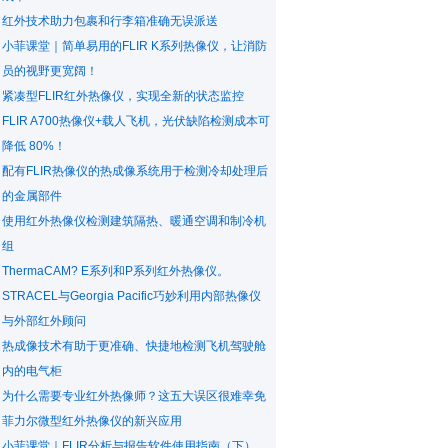
红外技术助力包裹和行李箱准确无误派送
小菲课堂｜简单易用的FLIR K系列热像仪，让消防
员的视野更宽阔！
紧凑型FLIR红外热像仪，实现全新的状态监控
FLIR A700热像仪+载人飞机，光伏缺陷检测成本可
降低 80%！
配有FLIR热像仪的热成像系统用于检测冷却处理后
的金属部件
使用红外热像仪检测建筑隔热、暖通空调和制冷机
组
ThermaCAM? E系列和P系列红外热像仪。
STRACEL与Georgia Pacific巧妙利用内部热像仪
与外部红外顾问
热成像技术有助于更准确、快捷地检测飞机驾驶舱
内的电气柜
为什么需要专业红外热像师？这五大误区很难幸免
菲力尔微型红外热像仪的新兴应用
小菲课堂｜FLIR分析与报告软件使用指南（下）