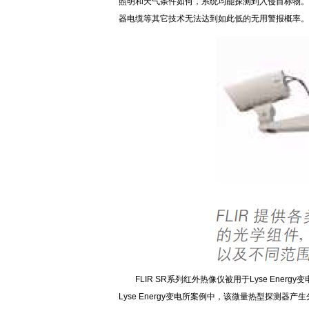
照明和天气条件如何，系统均能探测到入侵目标物。
器电缆等其它技术无法达到如此低的无用警报概率。
FLIR SR系列红外热像仪被用于Lyse En
Lyse Energy变电所案例中，该微量热型探测器产生