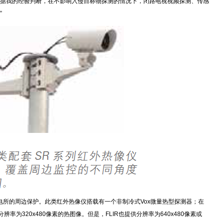
据我的经验判断，在不影响入侵目标物探测的情况下，闭路电视视频探测、传感
”
ergy变电所的周边保护。此类红外热像仪搭载有一个非制冷式Vox微量热型探测器；在
分辨率为320x480像素的热图像。但是，FLIR也提供分辨率为640x480像素或