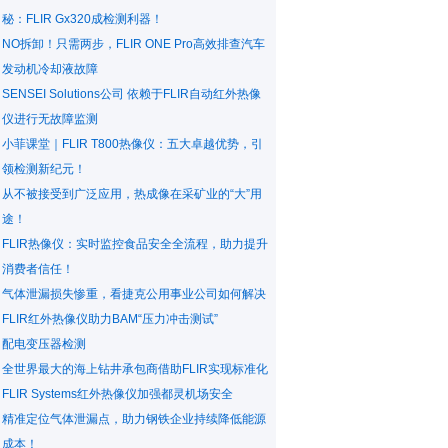
秘：FLIR Gx320成检测利器！
NO拆卸！只需两步，FLIR ONE Pro高效排查汽车
发动机冷却液故障
SENSEI Solutions公司 依赖于FLIR自动红外热像
仪进行无故障监测
小菲课堂｜FLIR T800热像仪：五大卓越优势，引
领检测新纪元！
从不被接受到广泛应用，热成像在采矿业的“大”用
途！
FLIR热像仪：实时监控食品安全全流程，助力提升
消费者信任！
气体泄漏损失惨重，看捷克公用事业公司如何解决
FLIR红外热像仪助力BAM“压力冲击测试”
配电变压器检测
全世界最大的海上钻井承包商借助FLIR实现标准化
FLIR Systems红外热像仪加强都灵机场安全
精准定位气体泄漏点，助力钢铁企业持续降低能源
成本！