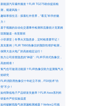
新能源汽车爆炸频发？FLIR TG275助你提前检
测，规避风险！
趣味寒假生活：探索红外世界，“看见”科学的魅
力！
基于视频的自动化交通事件检测和流量统计克莱姆
琼斯隧道 - 布里斯班
小菲课堂｜冬季火灾隐患多，定时检查要牢记！
真实案例｜FLIR T860热像仪的预防性维护检测，
保障大连火电厂的高效稳定运行！
热力公司排查隐患的“神器”：FLIR手持式热像仪，
高效精准！
氢气也可做清洁能源？FLIR热像仪助力监测氢气火
焰研究
FLIR消防用热像仪十年屹立不倒，FSX技术“功
劳”不少！
如何降低电子产品研发失败率？FLIR Axxx系列科
研套件严控实验温度
如何破解危险气体泄漏检测难题？Vertex公司揭