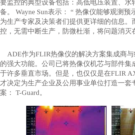
要监控的
典型设备包括：高低电压装置、水
备。
Wayne Sun
表
示：
“
热像仪能够观测预
为生产专家及决策者们提供更
详细的信息。
控，无需中断生产，防微杜渐，将问题
消灭
ADE
作为
FLIR
热像仪的解决方案集成商与
的强大功
能。公司已将热像仪机芯与部件集
于许多垂直市场。
但是，也仅仅是在
FLIR A
才决定为生产企业及公用事业
单位打造一套
案：
T-Guard
。