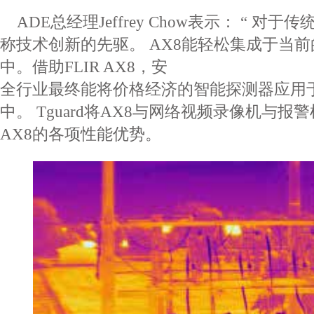
ADE
总经理
Jeffrey Chow
表示：
“
对于传
称技术创新的
先驱。
AX8
能轻松集成于当前
中。借助
FLIR AX8
，安
全行业最终能将价格经济的智能探测器应用
中。
Tguard
将
AX8
与网络视频录像机与报警
AX8
的各项性能
优势。