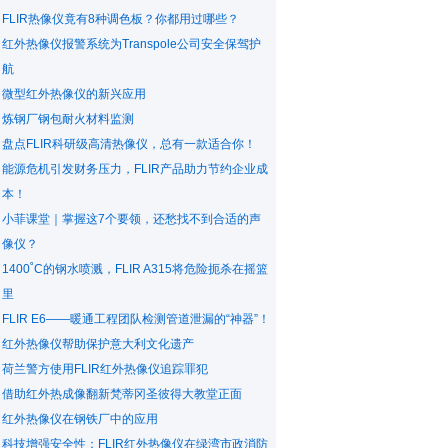
FLIR热像仪竟有8种调色板？你都用过哪些？
红外热像仪报警系统为Transpole公司安全保驾护
航
微型红外热像仪的新兴应用
炼钢厂钢包耐火材料监测
盘点FLIR科研级高清热像仪，总有一款适合你！
能源危机引发财务压力，FLIR产品助力节约企业成
本！
小菲课堂｜掌握这7个要领，还愁找不到合适的声
像仪？
1400˚C的钢水喷溅，FLIR A315将危险扼杀在摇篮
里
FLIR E6——暖通工程团队检测管道泄漏的“神器”！
红外热像仪帮助保护意大利文化遗产
荷兰警方使用FLIR红外热像仪追踪罪犯
借助红外热成像翻新梵蒂冈圣彼得大教堂正面
红外热像仪在钢铁厂中的应用
科技增强安全性：FLIR红外热像仪在绿湾市政消防