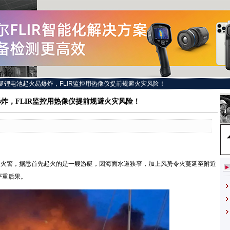
艇锂电池起火易爆炸，FLIR监控用热像仪提前规避火灾风险！
炸，FLIR监控用热像仪提前规避火灾风险！
级火警，据悉首先起火的是一艘游艇，因海面水道狭窄，加上风势令火蔓延至附近
严重后果。