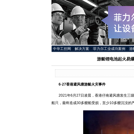
中华工控网
>
解决方案
>
菲力尔工业成功案例
>
游
游艇锂电池起火易爆
6·27香港避风塘游艇火灾事件
2021年6月27日凌晨，香港仔南避风塘发生三
船只，最终造成30多艘船受损，至少10多艘沉没的