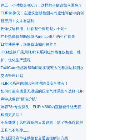
停工一小时损失400万，这样的事故该如何避免？
FLIR热像仪：在建筑空鼓检测与气密性评估中的创
新应用！文末有福利
热像仪这样用，让你整个假期魅力十足~
红外热像仪帮助预防Parenco纸厂的生产损失
日常使用中，热像仪该如何保养？
HKM炼钢厂采用FLIR P系列红外热像仪检查、维
护、优化生产流程
TrafiCam传感器帮助印尼实现宏大的雅加达和泗水
交通管理计划
FLIR K系列保障比利时消防员安全救火！
如何打造高质量无泄漏的压缩气体系统？选择FLIR
声学成像仪“精准护航”
兼容7种专业探头，FLIR VS80内窥镜套件让无损
检测更灵活！
小菲课堂｜风电设备的日常巡检，除了热像仪这些
工具也不能少......
为法国马赛市提供整套交通监控解决方案