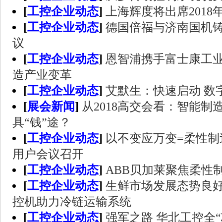
[
工控企业动态
]
上海辉度将出席2018
[
工控企业动态
]
德国倍福与济南国机
议
[
工控企业动态
]
恩智浦携手富士康工
造产业变革
[
工控企业动态
]
艾默生：快速启动 数
[
展会新闻
]
从2018高交会看：智能制
具“钱”途？
[
工控企业动态
]
以不变应万变=柔性制造
用户会议召开
[
工控企业动态
]
ABB贝加莱聚焦柔性
[
工控企业动态
]
生鲜市场发展态势良好
控机助力冷链运输系统
[
工控企业动态
]
强军之路 华北工控全“