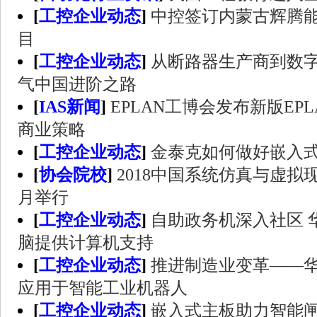
[
工控企业动态
]
中控签订内蒙古辉腾能
目
[
工控企业动态
]
从断路器生产商到数字
气中国进阶之路
[
IAS新闻
]
EPLAN工博会发布新版EP
商业策略
[
工控企业动态
]
金泰克如何做好嵌入
[
协会院校
]
2018中国系统仿真与虚拟
月举行
[
工控企业动态
]
自助政务机深入社区 
脑提供计算机支持
[
工控企业动态
]
推进制造业变革——
应用于智能工业机器人
[
工控企业动态
]
嵌入式主板助力智能