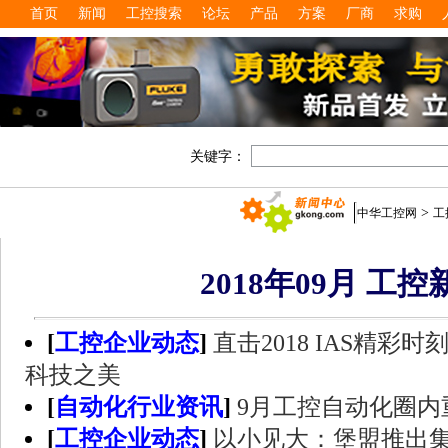
首页
新闻
工控搜索
论坛
产品
方案
厂商
求购
关键字：
>
中华工控网
工
2018年09月 工控
[
工控企业动态
]
直击2018 IAS精
科技之美
[
自动化行业资讯
]
9月工控自动化圈内
[
工控企业动态
]
以小见大：堡盟推出集