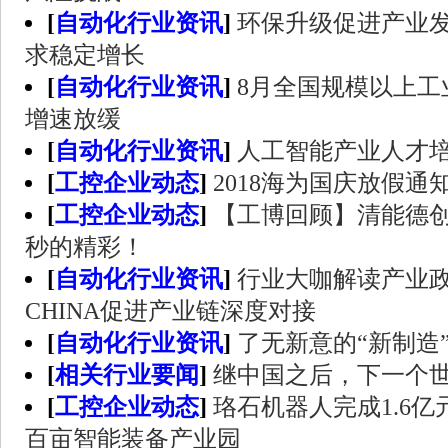
[
自动化行业资讯
]
环保升级促进产业发
求稳定增长
[
自动化行业资讯
]
8月全国规模以上工业
增速放缓
[
自动化行业资讯
]
人工智能产业人才
[
工控企业动态
]
2018海为国庆放假通
[
工控企业动态
]
【工博回顾】清能德
秒的精彩！
[
自动化行业资讯
]
行业大咖解读产业政
CHINA促进产业链深度对接
[
自动化行业资讯
]
了无新意的“新制造
[
相关行业要闻
]
继中国之后，下一个世
[
工控企业动态
]
珞石机器人完成1.6
百亩智能装备产业园