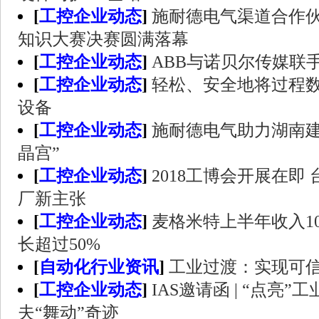
[
工控企业动态
]
施耐德电气渠道合作
知识大赛决赛圆满落幕
[
工控企业动态
]
ABB与诺贝尔传媒联
[
工控企业动态
]
轻松、安全地将过程
设备
[
工控企业动态
]
施耐德电气助力湖南建
晶宫”
[
工控企业动态
]
2018工博会开展在即
厂新主张
[
工控企业动态
]
麦格米特上半年收入10
长超过50%
[
自动化行业资讯
]
工业过渡：实现可
[
工控企业动态
]
IAS邀请函 | “点亮”
夫“舞动”奇迹