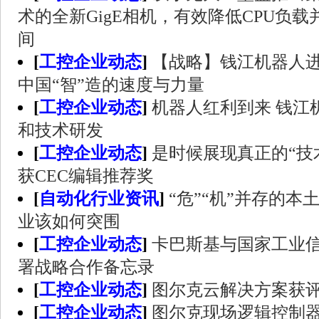
术的全新GigE相机，有效降低CPU负
间
[
工控企业动态
]
【战略】钱江机器人进
中国“智”造的速度与力量
[
工控企业动态
]
机器人红利到来 钱江
和技术研发
[
工控企业动态
]
是时候展现真正的“技术
获CEC编辑推荐奖
[
自动化行业资讯
]
“危”“机”并存的
业该如何突围
[
工控企业动态
]
卡巴斯基与国家工业
署战略合作备忘录
[
工控企业动态
]
图尔克云解决方案获评
[
工控企业动态
]
图尔克现场逻辑控制