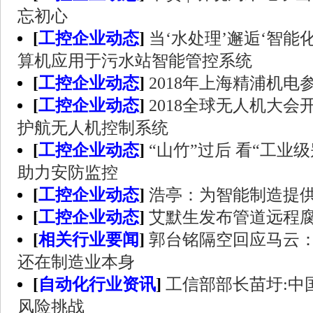
忘初心
[
工控企业动态
]
当‘水处理’邂逅‘智能
算机应用于污水站智能管控系统
[
工控企业动态
]
2018年上海精浦机
[
工控企业动态
]
2018全球无人机大会
护航无人机控制系统
[
工控企业动态
]
“山竹”过后 看“工业
助力安防监控
[
工控企业动态
]
浩亭：为智能制造提
[
工控企业动态
]
艾默生发布管道远程
[
相关行业要闻
]
郭台铭隔空回应马云
还在制造业本身
[
自动化行业资讯
]
工信部部长苗圩:中
风险挑战