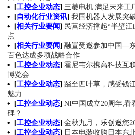
[
工控企业动态
]
三菱电机 满足未来工
[
自动化行业资讯
]
我国机器人发展突
[
相关行业要闻
]
民营经济撑起“半壁江
点
[
相关行业要闻
]
融置受邀参加中国—
百色达成多项战略合作
[
工控企业动态
]
霍尼韦尔携高科技互联
博览会
[
工控企业动态
]
踏至四叶草，感受钱
魅力
[
工控企业动态
]
NI中国成立20周年,
碑？
[
工控企业动态
]
金秋九月，乐创邀您2
[
工控企业动态
]
日本电装收购日本东北