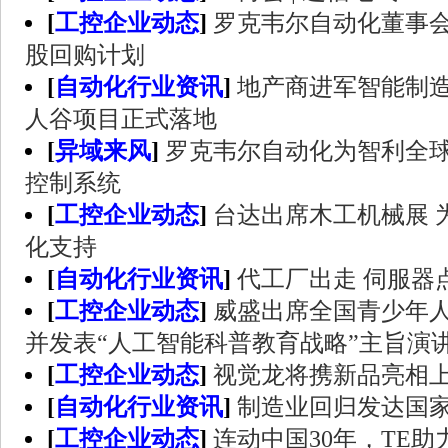
[
工控企业动态
]
罗克韦尔自动化董事会
股回购计划
[
自动化行业资讯
]
地产商进军智能制造
人谷项目正式落地
[
异域来风
]
罗克韦尔自动化为智利全
控制系统
[
工控企业动态
]
台达出席木工机械展 
化支持
[
自动化行业资讯
]
代工厂出走 伺服器
[
工控企业动态
]
威盛出席全国青少年
并发表“人工智能科普教育战略”主旨演
[
工控企业动态
]
视觉龙将携新品亮相
[
自动化行业资讯
]
制造业回归发达国
[
工控企业动态
]
连动中国30年，TE