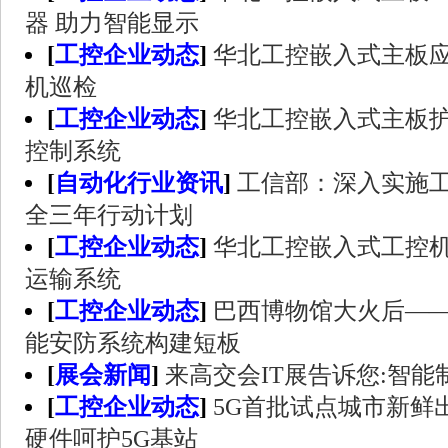
器 助力智能显示
[
工控企业动态
]
华北工控嵌入式主板
机巡检
[
工控企业动态
]
华北工控嵌入式主板
控制系统
[
自动化行业资讯
]
工信部：深入实施
全三年行动计划
[
工控企业动态
]
华北工控嵌入式工控
运输系统
[
工控企业动态
]
巴西博物馆大火后—
能安防系统构建短板
[
展会新闻
]
来高交会IT展告诉您:智
[
工控企业动态
]
5G首批试点城市新鲜
硬件呵护5G基站