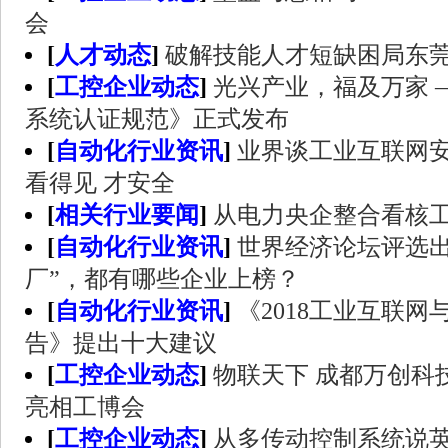
会
[
人才动态
]
破解技能人才短缺困局东
[
工控企业动态
]
光兴产业，福及万家 
系统认证规范》正式发布
[
自动化行业资讯
]
业界谈工业互联网安
看得见 才安全
[
相关行业要闻
]
从电力央企整合看核
[
自动化行业资讯
]
世界经济论坛评选出
厂”，都有哪些企业上榜？
[
自动化行业资讯
]
《2018工业互联
告》提出十大建议
[
工控企业动态
]
物联天下 成都万创科
亮相工博会
[
工控企业动态
]
从多传动控制系统说英威腾G