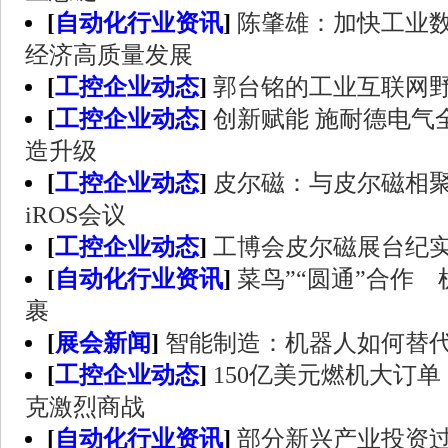
[
自动化行业资讯
]
陈肇雄：加快工业数
经济高质量发展
[
工控企业动态
]
郭台铭的工业互联网
[
工控企业动态
]
创新赋能 施耐德电气
造升级
[
工控企业动态
]
皮尔磁：与皮尔磁相聚马
iROS会议
[
工控企业动态
]
工博会皮尔磁展台纪
[
自动化行业资讯
]
菜鸟”“圆通”合作 
裹
[
展会新闻
]
智能制造：机器人如何替
[
工控企业动态
]
150亿美元燃机大订
克激烈商战
[
自动化行业资讯
]
部分新兴产业投资