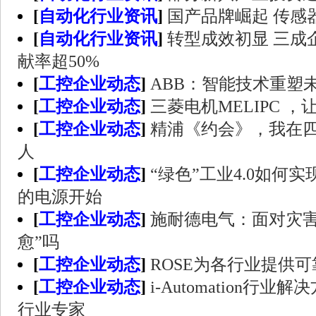
[
自动化行业资讯
]
国产品牌崛起 传感
[
自动化行业资讯
]
转型成效初显 三成
献率超50%
[
工控企业动态
]
ABB：智能技术重塑
[
工控企业动态
]
三菱电机MELIPC 
[
工控企业动态
]
精浦《约会》，我在四叶
人
[
工控企业动态
]
“绿色”工业4.0如何
的电源开始
[
工控企业动态
]
施耐德电气：面对灾害
愈”吗
[
工控企业动态
]
ROSE为各行业提供
[
工控企业动态
]
i-Automation行
行业专家