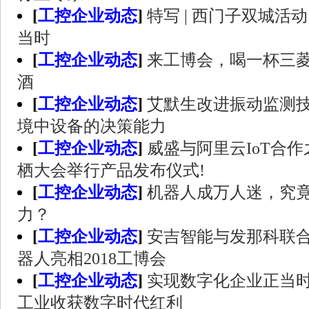
[
工控企业动态
]
特写 | 西门子双城
当时
[
工控企业动态
]
来工博会，喝一杯三
酒
[
工控企业动态
]
艾默生改进振动监测
境中设备的决策能力
[
工控企业动态
]
威盛与阿里云IoT合作
栖大会举行产品发布仪式!
[
工控企业动态
]
机器人成万人迷，究
力？
[
工控企业动态
]
安吉智能与发那科联合
器人亮相2018工博会
[
工控企业动态
]
实现数字化企业正当
工业收获数字时代红利