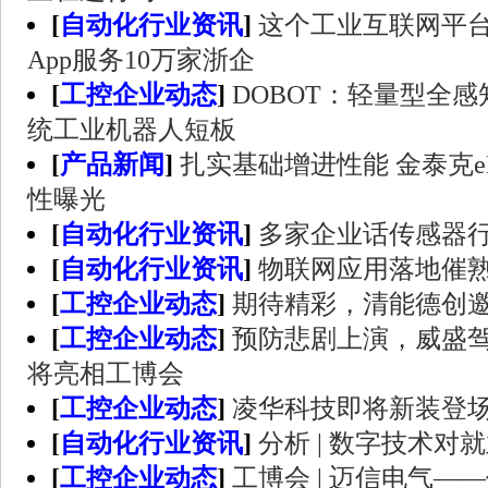
[
自动化行业资讯
]
这个工业互联网平台
App服务10万家浙企
[
工控企业动态
]
DOBOT：轻量型全感
统工业机器人短板
[
产品新闻
]
扎实基础增进性能 金泰克e
性曝光
[
自动化行业资讯
]
多家企业话传感器
[
自动化行业资讯
]
物联网应用落地催
[
工控企业动态
]
期待精彩，清能德创
[
工控企业动态
]
预防悲剧上演，威盛
将亮相工博会
[
工控企业动态
]
凌华科技即将新装登场2
[
自动化行业资讯
]
分析 | 数字技术对
[
工控企业动态
]
工博会 | 迈信电气