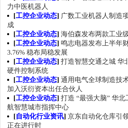
力中医机器人
[
工控企业动态
]
广数工业机器人制造
成
[
工控企业动态
]
海伯森发布两款工业
[
工控企业动态
]
鸣志电器发布上半年
3.76% 稳布局稳发展
[
工控企业动态
]
打造智慧交通之城 华
硬件控制系统
[
工控企业动态
]
通用电气全球制造技
加入沃衍资本出任合伙人
[
工控企业动态
]
打造 “最强大脑” 华
航智慧城市指挥中心
[
自动化行业资讯
]
京东自动化仓库引领
正在进行时