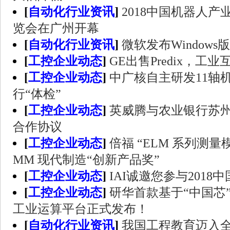
[
自动化行业资讯
]
2018中国机器人
览会在广州开幕
[
自动化行业资讯
]
微软发布Window
[
工控企业动态
]
GE出售Predix，工
[
工控企业动态
]
中广核自主研发11轴
行“体检”
[
工控企业动态
]
英威腾与农业银行苏
合作协议
[
工控企业动态
]
倍福 “ELM 系列测量模
MM 现代制造“创新产品奖”
[
工控企业动态
]
IAI诚邀您参与201
[
工控企业动态
]
研华首款基于“中国芯
工业运算平台正式发布！
[
自动化行业资讯
]
我国工程教育迈入全