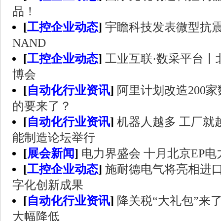
品！
[
工控企业动态
]
宇瞻科技发表微型抗震SV
NAND
[
工控企业动态
]
工业互联·数采平台丨
博会
[
自动化行业资讯
]
阿里计划改造200
的要来了？
[
自动化行业资讯
]
机器人越多 工厂就越
能制造论坛举行
[
展会新闻
]
电力界盛会 十月北京EP电力
[
工控企业动态
]
施耐德电气将亮相进口
字化创新成果
[
自动化行业资讯
]
降关税“大礼包”来
大幅降低