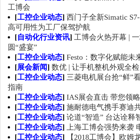
工博会
[
工控企业动态
]
西门子全新Simatic S
高可用性为工厂保驾护航
[
自动化行业资讯
]
工博会火热开幕 | 
圆“盛宴”
[
工控企业动态
]
Festo：数字化赋能未
[
展会新闻
]
数优 | 让手机整机外观全
[
工控企业动态
]
三菱电机展台抢“鲜”看
指南
[
工控企业动态
]
IAS展会直击 带您领
[
工控企业动态
]
施耐德电气携手赛迪
[
工控企业动态
]
论道“智造” 台达诠
[
工控企业动态
]
上海工博会强势来袭 
[
工控企业动态
]
【2018工博会】欧姆龙