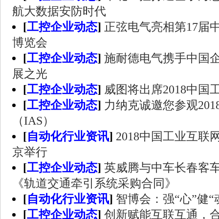
航大数据安防时代
[
工控企业动态
]
正弦电气亮相第17届
博览会
[
工控企业动态
]
施耐德电气携手中国企
展之光
[
工控企业动态
]
威图将出席2018中国
[
工控企业动态
]
力纳克诚邀您参观20
（IAS）
[
自动化行业资讯
]
2018中国工业互
京举行
[
工控企业动态
]
英威腾与中车长春客
《轨道交通牵引系统采购合同》
[
自动化行业资讯
]
智博会：强“心”健“
[
工控企业动态
]
创新赋能互联互通，