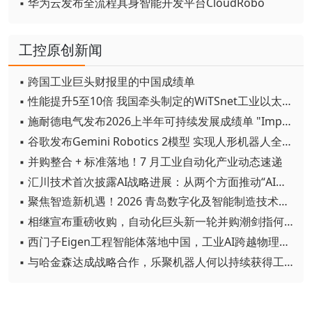
▪ 华为云发布全流程具身智能开发平台CloudRobo
工控原创新闻
▪ 跨国工业巨头财报里的中国成绩单
▪ 性能提升5至10倍 我国牵头制定的WiTSnet工业以太网国际标准正式发布
▪ 施耐德电气发布2026上半年可持续发展成绩单 "Impact 2030"路线图开局稳健
▪ 谷歌发布Gemini Robotics 2模型 实现人形机器人全身智能控制突破
▪ 并购整合 + 标准落地！7 月工业自动化产业动态速递
▪ 汇川技术首次披露AI战略进展：从两个方面推动“AI业务化”落地
▪ 聚焦智造新机遇！2026 青岛数字化及智能制造技术论坛圆满落幕
▪ 相继宣布重磅收购，自动化巨头新一轮并购潮剑指何方？
▪ 西门子Eigen工程智能体落地中国，工业AI跨越物理世界“确定性”拐点
▪ 与哈金森达成战略合作，乐聚机器人何以持续获得工业巨头青睐？