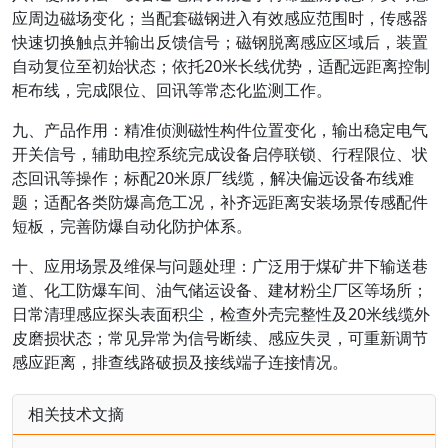
应周边磁场变化；当配套磁钢进入有效感应范围时，传感器
快速切换触点并输出反馈信号；磁钢脱离感应区域后，装置
自动复位至初始状态；依托20米长线优势，适配远距离控制
柜布线，完成限位、回讯等常态化监测工作。
九、产品作用：精准侦测磁性构件位置变化，输出稳定电气
开关信号，辅助电控系统完成设备启停联锁、行程限位、状
态回讯等操作；标配20米原厂线缆，解决偏远设备布线难
题；适配各类防爆高危工况，补齐远距离安装场景传感配件
短板，完善防爆自动化防护体系。
十、应用场景及维保与问题处理：广泛用于煤矿井下输送巷
道、化工防爆车间、油气储运设备、建材粉尘厂区等场所；
日常清理感应探头表面积尘，检查外壳完整性及20米线缆外
皮磨损状态；常见异常为信号断续、感应失灵，可重新调节
感应距离，排查线路破损及接线端子连接情况。
相关技术文摘