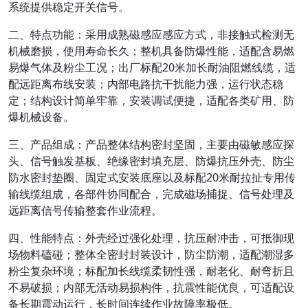
系统提供稳定开关信号。
二、特点功能：采用成熟磁感应感应方式，非接触式检测无
机械磨损，使用寿命长久；整机具备防爆性能，适配含易燃
易爆气体及粉尘工况；出厂标配20米加长耐油阻燃线缆，适
配远距离布线安装；内部电路抗干扰能力强，运行状态稳
定；结构设计简单牢靠，安装调试便捷，适配各类矿用、防
爆机械设备。
三、产品组成：产品整体结构密封坚固，主要由磁敏感应探
头、信号触发基板、绝缘密封填充层、防爆抗压外壳、防尘
防水密封垫圈、固定式安装底座以及标配20米耐拉扯专用传
输线缆组成，各部件协同配合，完成磁场捕捉、信号处理及
远距离信号传输整套作业流程。
四、性能特点：外壳经过强化处理，抗压耐冲击，可抵御现
场物料磕碰；整体全密封封装设计，防尘防潮，适配潮湿多
粉尘复杂环境；标配加长线缆柔韧性强，耐老化、耐弯折且
不易破损；内部无活动易损构件，抗震性能优良，可适配设
备长期震动运行，长时间连续作业故障率极低。