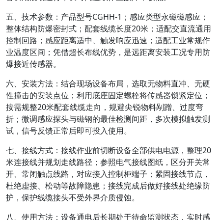
五、技术参数：产品型号CGHH-1；感应类型永磁磁感应；
整体结构防爆密封式；配套线缆长度20米；适配交直流通用
控制回路；感应距离适中、触发响应迅速；适配工业常规作
业温度区间；凭借超长布线优势，是远距离安装工况专用防
爆接近传感器。
六、安装方法：结合现场设备布局，选取无物料直冲、无硬
性撞击的安装点位；利用底座固定螺栓将传感器锁紧定位；
按需规整20米配套线缆走向，规避尖锐物料剐蹭、过度弯
折；微调感应探头与磁钢的最佳检测间距，多次模拟触发测
试，信号反馈正常后即可投入使用。
七、接线方式：接线作业前切断设备全部供电电源，整理20
米连接线并规划走线路径；参照电气接线图纸，区分开关常
开、常闭触点线路，对应接入控制柜端子；紧固接线节点，
杜绝虚接、松动等故障隐患；接线完成后做好接线处绝缘防
护，保护线缆接头不受外界介质侵蚀。
八、使用方法：设备通电后长期处于待命监测状态，实时感