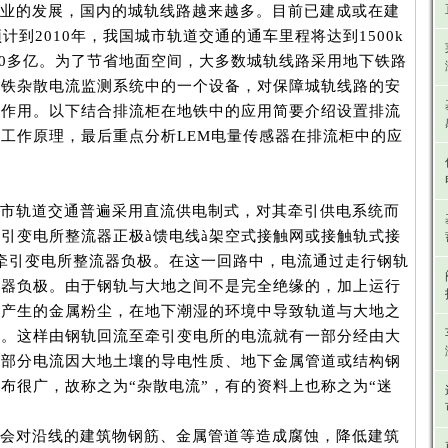
业的发展，国内的城轨线路越来越多。目前已建成或在建
计到2010年，我国城市轨道交通的通车里程将达到1500k
000多亿。为了节省地面空间，大多数城轨线路采用地下铁路
地铁杂散电流监测系统中的一个设备，对保障城轨线路的安
的作用。以下结合排流柜在地铁中的应用简要介绍设置排流
工作原理，最后重点分析LEM电量传感器在排流柜中的应
市轨道交通普遍采用直流供电制式，对其牵引供电系统而
引变电所整流器正极à馈电线à架空式接触网或接触轨式接
à牵引变电所整流器负极。在这一回路中，电流通过走行钢轨
流器负极。由于钢轨与大地之间不是完全绝缘的，加上运行
擦产生的金属粉尘，在地下潮湿的环境中导致轨道与大地之
低。这样由钢轨回流至牵引变电所的电流就有一部分经由大
这部分电流因大地土壤的导电性质、地下金属管道或结构钢
布很广，故称之为“杂散电流”，有的资料上也称之为“迷
会对沿线的建筑物钢筋、金属管道等造成腐蚀，降低建筑