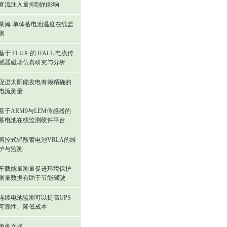
直流注入量抑制的影响
莱姆-单体蓄电池温度在线监
测
基于 FLUX 的 HALL 电流传
感器磁场仿真研究与分析
促进太阳能发电有赖精确的
电流测量
基于ARM9与LEM传感器的
蓄电池在线监测硬件平台
阀控式铅酸蓄电池VRLA的维
护与监测
车载能量测量促进环境保护
测量数据有助于节能驾驶
连续电池监测可以提高UPS
可靠性、降低成本
更多文摘...