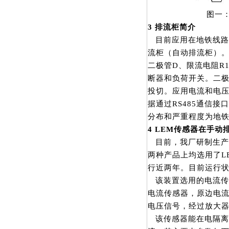
图一：杂散电
3
排流柜简介
目前应用在地铁线路
流柜（自动排流柜）
二极管D、限流电阻R
断器和负荷开关。二
投切。应用电流和电
据通过RS485通信
分布和严重程度为地
4 LEM
传感器在手动
目前，我厂研制生产
两种产品上均选用了L
行近两年。目前运行
该装置选用的电流传感器
电流传感器，原边电流
电压信号，经过放大
该传感器能在电隔离