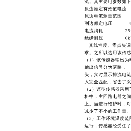
流。其主要电参数如
原边额定有效值电流 4
原边电流测量范围 7
副边额定电压 4
电流消耗 25
绝缘耐压 6kV
其线性度、零点失调
求。之所以选用该传
（1）该传感器输出为
输出信号分为两路，
头，实时显示排流电
入完全匹配，省去了
（2）该型传感器采用
柜中，主回路电器之
上。当进行维护时，
减少了不小的工作量
（3）工作环境温度范
运行，传感器经受住