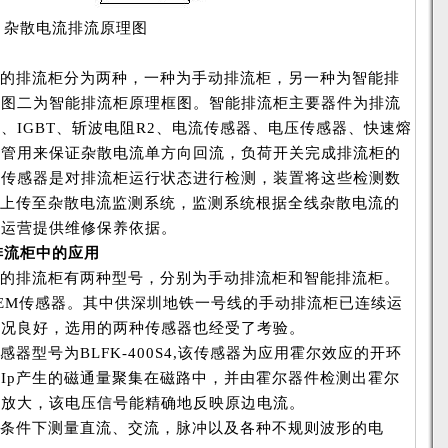
流排流原理图
的排流柜分为两种，一种为手动排流柜，另一种为智能排
。图二为智能排流柜原理框图。智能排流柜主要器件为排流
1、IGBT、斩波电阻R2、电流传感器、电压传感器、快速熔
极管用来保证杂散电流单方向回流，负荷开关完成排流柜的
压传感器是对排流柜运行状态进行检测，装置将这些检测数
接口上传至杂散电流监测系统，监测系统根据全线杂散电流的
铁运营提供维修保养依据。
排流柜中的应用
的排流柜有两种型号，分别为手动排流柜和智能排流柜。
EM传感器。其中供深圳地铁一号线的手动排流柜已连续运
状况良好，选用的两种传感器也经受了考验。
型号为BLFK-400S4,该传感器为应用霍尔效应的开环
Ip产生的磁通量聚集在磁路中，并由霍尔器件检测出霍尔
器放大，该电压信号能精确地反映原边电流。
条件下测量直流、交流，脉冲以及各种不规则波形的电