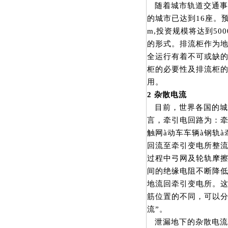
随着城市轨道交通事
的城市已达到16座。预
m,投资规模将达到5
的形式。排流柜作为
全运行有着不可或缺
柜的必要性及排流柜的
用。
2
杂散电流
目前，世界各国的城
言，牵引电回路为：牵
触网à动车车辆à钢轨
回流至牵引变电所整
过程中弓网及轮轨摩
间的绝缘电阻不断降
地流回牵引变电所。
筋位置的不同，可以分
流”。
泄漏地下的杂散电流