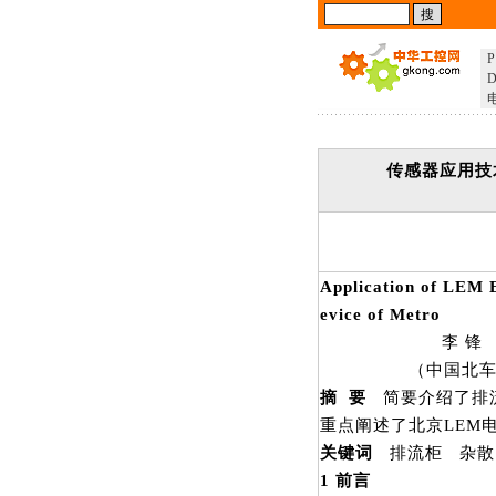
P
D
传感器应用技
Application of LEM E
evice of Metro
李 锋 李宝
（中国北车集团永济
摘 要
简要介绍了排流
重点阐述了北京LEM
关键词
排流柜 杂散
1
前言