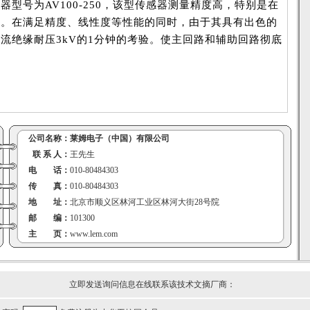
型号为AV100-250，该型传感器测量精度高，特别是在
色。在满足精度、线性度等性能的同时，由于其具有出色的
流绝缘耐压3kV的1分钟的考验。使主回路和辅助回路彻底
公司名称：
莱姆电子（中国）有限公司
联 系 人：
王先生
电 话：
010-80484303
传 真：
010-80484303
地 址：
北京市顺义区林河工业区林河大街28号院
邮 编：
101300
主 页：
www.lem.com
立即发送询问信息在线联系该技术文摘厂商：