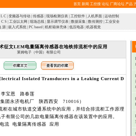
首页
新闻
工控搜
论坛
厂商论坛
产品
 L C
|
变频器与传动
|
传感器
|
现场检测仪表
|
工控软件
|
人机界面
|
运动控制
 C S
|
工业以太网
|
现场总线
|
显示调节仪表
|
数据采集
|
数传测控
|
工业安全
电 源
|
嵌入式系统
|
PC based
|
机柜箱体壳体
|
低压电器
|
机器视觉
术征文LEM电量隔离传感器在地铁排流柜中的应用
莱姆电子（中国）有限公司
lectrical Isolated
Transducers in a Leaking Current D
恩 路春莲
电机厂 陕西西安 710016）
柜在城市轨道交通系统中的应用，并结合排流柜工作原理
电子有限公司的几款电量隔离传感器在该装置中的应用。
电流 电量隔离传感器 应用