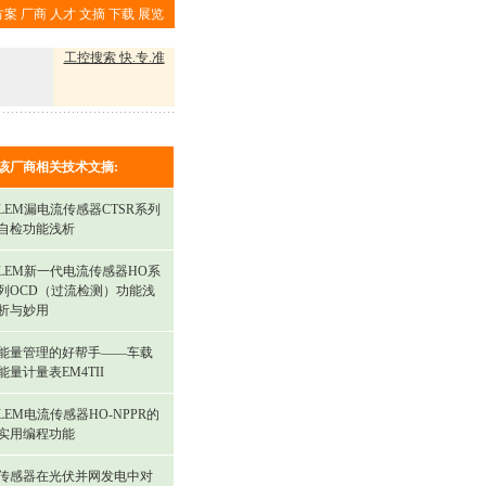
方案
厂商
人才
文摘
下载
展览
工控搜索 快.专.准
该厂商相关技术文摘:
LEM漏电流传感器CTSR系列
自检功能浅析
LEM新一代电流传感器HO系
列OCD（过流检测）功能浅
析与妙用
能量管理的好帮手——车载
能量计量表EM4TII
LEM电流传感器HO-NPPR的
实用编程功能
传感器在光伏并网发电中对