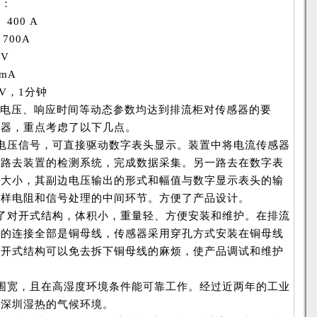
下：
00 A
00A
V
mA
，1分钟
电压、响应时间等动态参数均达到排流柜对传感器的要
感器，重点考虑了以下几点。
电压信号，可直接驱动数字表头显示。装置中将电流传感器
一路去装置的检测系统，完成数据采集。另一路去在数字表
流大小，其副边电压输出的形式和幅值与数字显示表头的输
采样电阻和信号处理的中间环节。方便了产品设计。
了对开式结构，体积小，重量轻、方便安装和维护。在排流
间的连接全部是铜母线，传感器采用穿孔方式安装在铜母线
对开式结构可以免去拆下铜母线的麻烦，使产品调试和维护
。
围宽，且在高湿度环境条件能可靠工作。经过近两年的工业
了深圳湿热的气候环境。