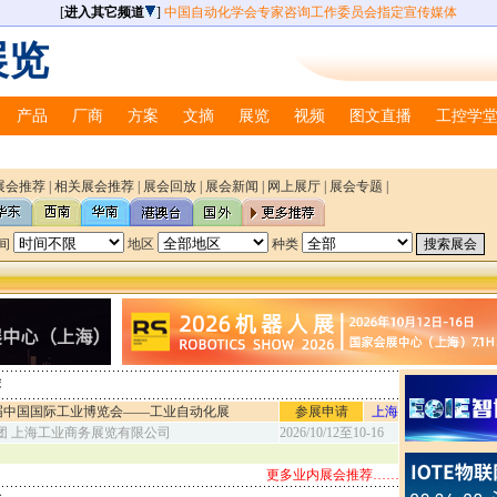
[
进入其它频道
]
中国自动化学会专家咨询工作委员会指定宣传媒体
展览
产品
厂商
方案
文摘
展览
视频
图文直播
工控学
展会推荐
|
相关展会推荐
|
展会回放
|
展会新闻
|
网上展厅
|
展会专题
|
览会
A BEIJING)
仪表展览会
间
地区
种类
览会（MICONEX2013）
展
展
览会
A BEIJING)
荐
仪表展览会
览会（MICONEX2013）
六届中国国际工业博览会——工业自动化展
参展申请
上海
团 上海工业商务展览有限公司
2026/10/12至10-16
展
展
更多业内展会推荐……