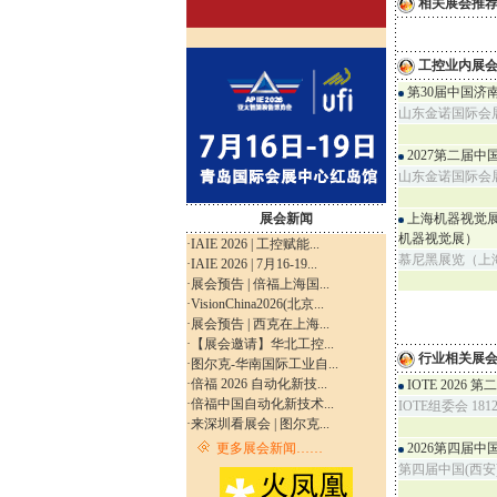
相关展会推
工控业内展
第30届中国济
山东金诺国际会
2027第二届
山东金诺国际会
展会新闻
上海机器视觉展
机器视觉展）
·
IAIE 2026 | 工控赋能...
慕尼黑展览（上
·
IAIE 2026 | 7月16-19...
·
展会预告 | 倍福上海国...
·
VisionChina2026(北京...
·
展会预告 | 西克在上海...
·
【展会邀请】华北工控...
行业相关展
·
图尔克-华南国际工业自...
·
倍福 2026 自动化新技...
IOTE 202
·
倍福中国自动化新技术...
IOTE组委会 1812
·
来深圳看展会 | 图尔克...
更多展会新闻……
2026第四届
第四届中国(西