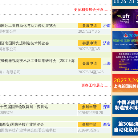
荐
更多相关展会推荐……
会
南国际工业自动化与动力传动展览会
参展申请
济南
展有限公司
2027/3/2至3-5
中国济南国际先进制造技术博览会
参展申请
济南
展有限公司
2027/3/2至3-5
暨机器视觉技术及工业应用研讨会（2027上海
参展申请
上海
海）有限公司
2027/3/24至3-26
更多工控展会……
会
6 第二十五届国际物联网展・深圳站
参展申请
深圳
3893756
2026/8/26至8-28
中国(西安)国防科技产业博览会
参展申请
西安
安)国防科技产业博览会组委会秘书处
2026/9/3至9-5