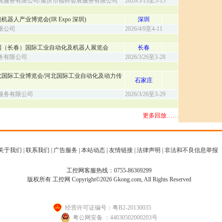
展服务有限公司/重庆市福祥会展服务有限公司
2026/5/13至5-15
机器人产业博览会(IR Expo 深圳)
深圳
限公司
2026/4/9至4-11
届中国（长春）国际工业自动化及机器人展览会
长春
务有限公司
2026/3/26至3-28
河北国际工业博览会/河北国际工业自动化及动力传
石家庄
服务有限公司
2026/3/26至3-29
更多回放……
关于我们
|
联系我们
|
广告服务
|
本站动态
|
友情链接
|
法律声明
|
非法和不良信息举报
工控网客服热线：0755-86369299
版权所有 工控网 Copyright©2026 Gkong.com, All Rights Reserved
经营许可证编号：粤B2-20130035
粤公网安备 ：44030502000203号