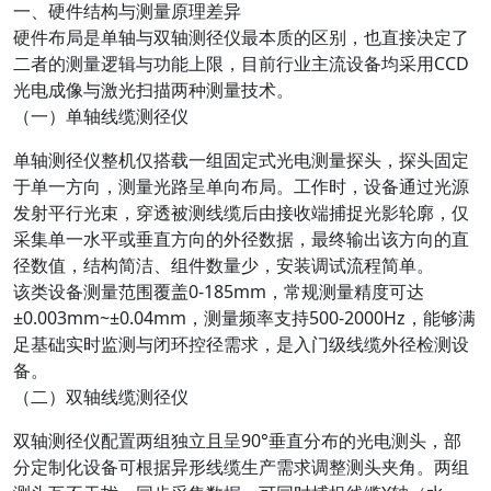
一、硬件结构与测量原理差异
硬件布局是单轴与双轴测径仪最本质的区别，也直接决定了
二者的测量逻辑与功能上限，目前行业主流设备均采用CCD
光电成像与激光扫描两种测量技术。
（一）单轴线缆测径仪
单轴测径仪整机仅搭载一组固定式光电测量探头，探头固定
于单一方向，测量光路呈单向布局。工作时，设备通过光源
发射平行光束，穿透被测线缆后由接收端捕捉光影轮廓，仅
采集单一水平或垂直方向的外径数据，最终输出该方向的直
径数值，结构简洁、组件数量少，安装调试流程简单。
该类设备测量范围覆盖0-185mm，常规测量精度可达
±0.003mm~±0.04mm，测量频率支持500-2000Hz，能够满
足基础实时监测与闭环控径需求，是入门级线缆外径检测设
备。
（二）双轴线缆测径仪
双轴测径仪配置两组独立且呈90°垂直分布的光电测头，部
分定制化设备可根据异形线缆生产需求调整测头夹角。两组