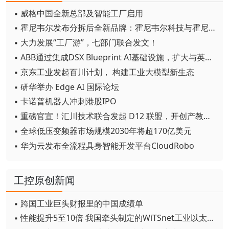
▪ 威格中国全新总部及智能工厂启用
▪ 霍尼韦尔发布分拆后全新品牌：霍尼韦尔科技与霍尼韦尔航空航天
▪ 大力发展“工厂游”，七部门联合发文！
▪ ABB通过集成DSX Blueprint AI基础设施，扩大与英伟达的合作
▪ 京东工业发起百川计划， 构建工业大模型新生态
▪ 研华举办 Edge AI 国际论坛
▪ 卡诺普机器人冲刺港股IPO
▪ 重磅官宣！汇川技术联合发起 D12 联盟，开创产教融合新范式
▪ 全球低压变频器市场规模2030年将超170亿美元
▪ 华为云发布全流程具身智能开发平台CloudRobo
工控原创新闻
▪ 跨国工业巨头财报里的中国成绩单
▪ 性能提升5至10倍 我国牵头制定的WiTSnet工业以太网国际标准正式发布