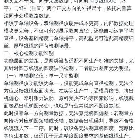
测头互不干扰、同步采集数据，可同时捕捉线缆X轴（水
平）与Y轴（垂直）两个正交方向的外径尺寸，依托内置算
法同步处理双路数据。
相较于单轴设备，双轴测径仪硬件成本更高，内部数据处理
模块更完善，不仅可分别显示双向直径，还能自动运算平均
直径，设备基础精度与单轴持平，高配型号可适配高精度细
丝、厚壁线缆的严苛检测场景。
二、核心检测功能区别
功能层面的差距，是两类设备适配不同生产标准的关键，尤
其针对圆形线缆的圆度缺陷检测，二者能力差距尤为明显。
（一）单轴测径仪：单一尺寸监测
单轴测径仪功能较为单一，仅能完成单向直径检测，无法全
方位反馈线缆截面状态。在实际生产中，受模具磨损、挤出
机偏心、牵引张力波动、原料受热不均等因素影响，线缆截
面极易出现椭圆形变，也就是行业常说的不圆度缺陷。
此时仅靠单一方向测量数据，无法察觉椭圆偏差：若测量方
向恰巧对应椭圆短轴或长轴，数据会出现误判，导致不合格
线缆流入下一工序。同时，该设备无法测算椭圆度、宽厚比
等衍生参数，仅适用于无高精度圆度要求的基础线缆生产。