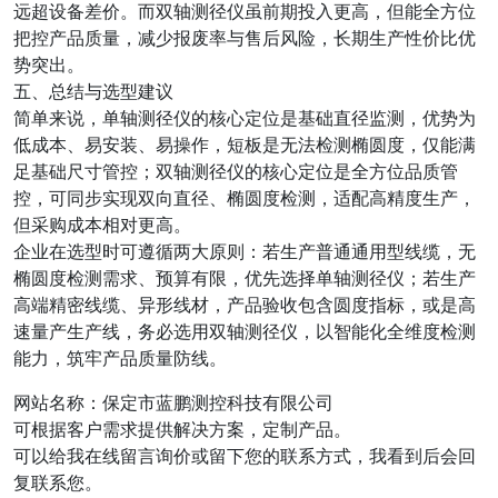
远超设备差价。而双轴测径仪虽前期投入更高，但能全方位
把控产品质量，减少报废率与售后风险，长期生产性价比优
势突出。
五、总结与选型建议
简单来说，单轴测径仪的核心定位是基础直径监测，优势为
低成本、易安装、易操作，短板是无法检测椭圆度，仅能满
足基础尺寸管控；双轴测径仪的核心定位是全方位品质管
控，可同步实现双向直径、椭圆度检测，适配高精度生产，
但采购成本相对更高。
企业在选型时可遵循两大原则：若生产普通通用型线缆，无
椭圆度检测需求、预算有限，优先选择单轴测径仪；若生产
高端精密线缆、异形线材，产品验收包含圆度指标，或是高
速量产生产线，务必选用双轴测径仪，以智能化全维度检测
能力，筑牢产品质量防线。
网站名称：保定市蓝鹏测控科技有限公司
可根据客户需求提供解决方案，定制产品。
可以给我在线留言询价或留下您的联系方式，我看到后会回
复联系您。