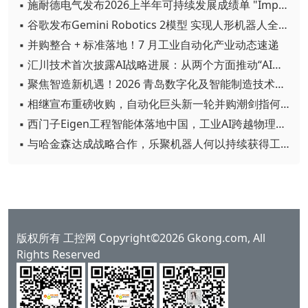
▪ 施耐德电气发布2026上半年可持续发展成绩单 "Impact 2030"路线图开局稳健
▪ 谷歌发布Gemini Robotics 2模型 实现人形机器人全身智能控制突破
▪ 并购整合 + 标准落地！7 月工业自动化产业动态速递
▪ 汇川技术首次披露AI战略进展：从两个方面推动“AI业务化”落地
▪ 聚焦智造新机遇！2026 青岛数字化及智能制造技术论坛圆满落幕
▪ 相继宣布重磅收购，自动化巨头新一轮并购潮剑指何方？
▪ 西门子Eigen工程智能体落地中国，工业AI跨越物理世界“确定性”拐点
▪ 与哈金森达成战略合作，乐聚机器人何以持续获得工业巨头青睐？
版权所有 工控网 Copyright©2026 Gkong.com, All
Rights Reserved