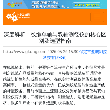
深度解析：线缆单轴与双轴测径仪的核心区
别及选型指南
http://www.gkong.com 2026-05-26 15:30
保定市蓝鹏测控
科技有限公司
在线缆挤出、拉丝、包覆等全流程生产环节中，外径尺寸是
判定线缆产品质量的核心指标，直接影响线缆装配适配性、
绝缘防护性能与成品合格率。在线实时测径仪凭借高精度、
高频率、非接触式测量的优势，已成为线缆智能制造生产线
的标配设备。目前市面上主流测径仪分为单轴测径仪与双轴
测径仪两大类，二者硬件结构、测量能力、适用场景差异显
著，很多生产企业在设备选型时极易混淆。