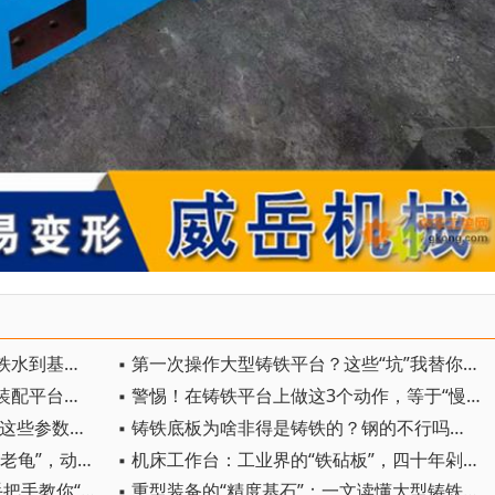
▪ 硬核拆解！一块铸铁测试底座从铁水到基准的“淬炼”之路
▪ 第一次操作大型铸铁平台？这些“坑”我替你踩过了
▪ 看着笨重，干起活来贼稳！铸铁装配平台车间靠谱的“重型搭档”
▪ 警惕！在铸铁平台上做这3个动作，等于“慢性报废”！
▪ T型槽试验平台选购“防坑手册”：这些参数必须看
▪ 铸铁底板为啥非得是铸铁的？钢的不行吗？材质秘密全公开
▪ 电机试验平台：测试车间的“千年老龟”，动作慢，底盘稳
▪ 机床工作台：工业界的“铁砧板”，四十年剁不坏、振不歪
▪ 铸铁T型槽平台怎么调平？厂家手把手教你“常规三步法”
▪ 重型装备的“精度基石”：一文读懂大型铸铁平台的前世今生