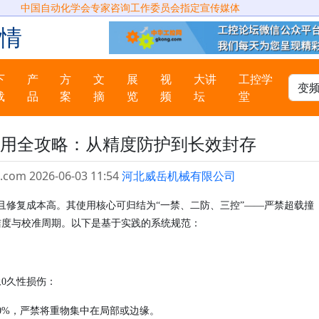
中国自动化学会专家咨询工作委员会指定宣传媒体
情
下
产
方
文
展
视
大讲
工控学
载
品
案
摘
览
频
坛
堂
用全攻略：从精度防护到长效封存
.com 2026-06-03 11:54
河北威岳机械有限公司
且修复成本高。其使用核心可归结为“一禁、二防、三控”——严禁超载撞
洁度与校准周期。以下是基于实践的系统规范：
永
0久性损伤：
80%，严禁将重物集中在局部或边缘。