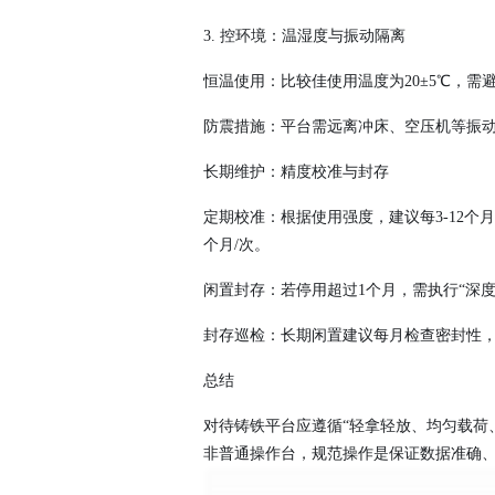
3. 控环境：温湿度与振动隔离
恒温使用：比较佳使用温度为
20±5℃，
防震措施：平台需远离冲床、空压机等振
长期维护：精度校准与封存
定期校准：根据使用强度，建议每
3-12
个月/次。
闲置封存：若停用超过
1个月，需执行“深
封存巡检：长期闲置建议每月检查密封性
总结
对待铸铁平台应遵循
“轻拿轻放、均匀载荷
非普通操作台，规范操作是保证数据准确