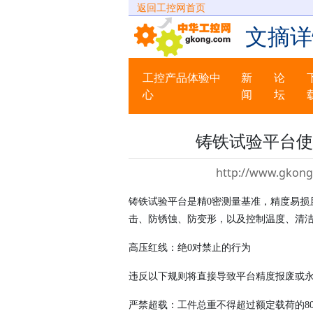
返回工控网首页
文摘详
工控产品体验中
新
论
心
闻
坛
铸铁试验平台使
http://www.gkong
铸铁试验平台是精
0密测量基准，精度易损
击、防锈蚀、防变形，以及控制温度、清
高压红线：绝
0对禁止的行为
违反以下规则将直接导致平台精度报废或
严禁超载：工件总重不得超过额定载荷的