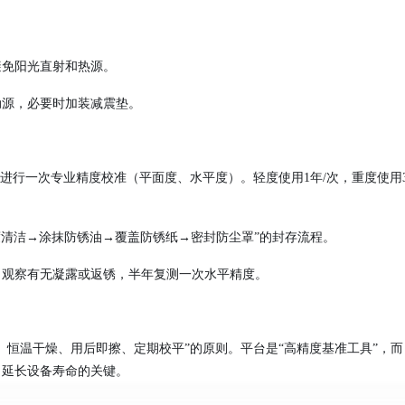
需避免阳光直射和热源。
动源，必要时加装减震垫。
个月进行一次专业精度校准（平面度、水平度）。轻度使用1年/次，重度使用
度清洁→涂抹防锈油→覆盖防锈纸→密封防尘罩”的封存流程。
，观察有无凝露或返锈，半年复测一次水平精度。
、恒温干燥、用后即擦、定期校平”的原则。平台是“高精度基准工具”，而
、延长设备寿命的关键。