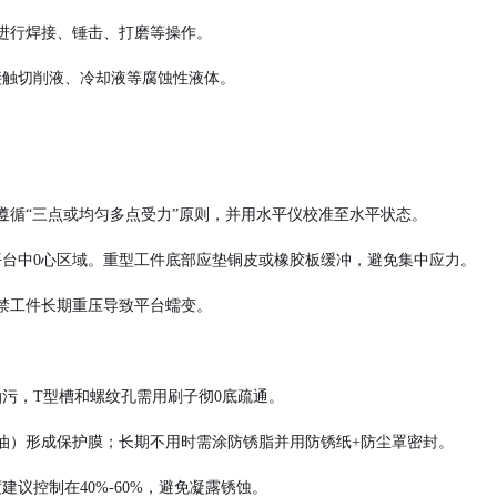
进行焊接、锤击、打磨等操作。
接触切削液、冷却液等腐蚀性液体。
遵循“三点或均匀多点受力”原则，并用水平仪校准至水平状态。
平台中
0心区域。重型工件底部应垫铜皮或橡胶板缓冲，避免集中应力。
禁工件长期重压导致平台蠕变。
油污，
T型槽和螺纹孔需用刷子彻0底疏通。
械油）形成保护膜；长期不用时需涂防锈脂并用防锈纸+防尘罩密封。
度建议控制在
40%-60%，避免凝露锈蚀。