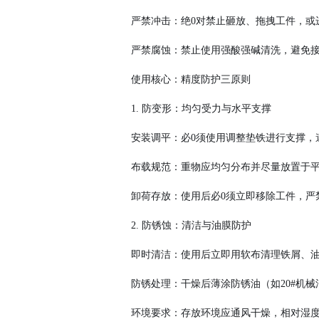
严禁冲击：绝
0对禁止砸放、拖拽工件，或
严禁腐蚀：禁止使用强酸强碱清洗，避免
使用核心：精度防护三原则
1. 防变形：均匀受力与水平支撑
安装调平：必
0须使用调整垫铁进行支撑，
布载规范：重物应均匀分布并尽量放置于
卸荷存放：使用后必
0须立即移除工件，严
2. 防锈蚀：清洁与油膜防护
即时清洁：使用后立即用软布清理铁屑、
防锈处理：干燥后薄涂防锈油（如
20#机
环境要求：存放环境应通风干燥，相对湿