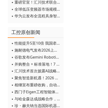
▪ 重磅官宣！汇川技术联合发起 D12 联盟，开创产教融合新范式
▪ 全球低压变频器市场规模2030年将超170亿美元
▪ 华为云发布全流程具身智能开发平台CloudRobo
工控原创新闻
▪ 性能提升5至10倍 我国牵头制定的WiTSnet工业以太网国际标准正式发布
▪ 施耐德电气发布2026上半年可持续发展成绩单 "Impact 2030"路线图开局稳健
▪ 谷歌发布Gemini Robotics 2模型 实现人形机器人全身智能控制突破
▪ 并购整合 + 标准落地！7 月工业自动化产业动态速递
▪ 汇川技术首次披露AI战略进展：从两个方面推动“AI业务化”落地
▪ 聚焦智造新机遇！2026 青岛数字化及智能制造技术论坛圆满落幕
▪ 相继宣布重磅收购，自动化巨头新一轮并购潮剑指何方？
▪ 西门子Eigen工程智能体落地中国，工业AI跨越物理世界“确定性”拐点
▪ 与哈金森达成战略合作，乐聚机器人何以持续获得工业巨头青睐？
▪ 珍・赫夫纳当选国际机器人联合会新任主席