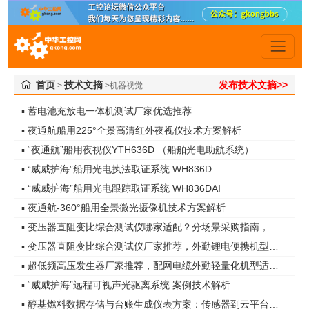
首页
技术文摘
发布技术文摘>>
>
>机器视觉
▪ 蓄电池充放电一体机测试厂家优选推荐
▪ 夜通航船用225°全景高清红外夜视仪技术方案解析
▪ “夜通航”船用夜视仪YTH636D （船舶光电助航系统）
▪ “威威护海”船用光电执法取证系统 WH836D
▪ “威威护海”船用光电跟踪取证系统 WH836DAI
▪ 夜通航-360°船用全景微光摄像机技术方案解析
▪ 变压器直阻变比综合测试仪哪家适配？分场景采购指南，运维、检测、变压器厂厂家解析
▪ 变压器直阻变比综合测试仪厂家推荐，外勤锂电便携机型野外工况适配解读
▪ 超低频高压发生器厂家推荐，配网电缆外勤轻量化机型适配分析
▪ “威威护海”远程可视声光驱离系统 案例技术解析
▪ 醇基燃料数据存储与台账生成仪表方案：传感器到云平台全链路闭环，自动留痕轻松过检