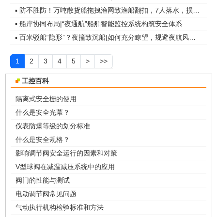
▪ 防不胜防！万吨散货船拖拽渔网致渔船翻扣，7人落水，损失近千万
▪ 船岸协同布局|“夜通航”船舶智能监控系统构筑安全体系
▪ 百米驳船“隐形”？夜撞致沉船|如何充分瞭望，规避夜航风险？
1
2
3
4
5
>
>>
工控百科
隔离式安全栅的使用
什么是安全光幕？
仪表防爆等级的划分标准
什么是安全规格？
影响调节阀安全运行的因素和对策
V型球阀在减温减压系统中的应用
阀门的性能与测试
电动调节阀常见问题
气动执行机构检验标准和方法