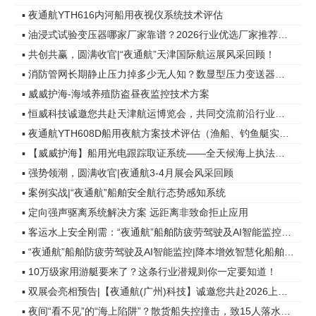
▪ 夜通航YTH616内河船用夜视仪系统技术评估
▪ 油浸式试验变压器哪家厂家靠谱？2026行业优选厂家推荐榜单
▪ 共创共赢，圆满收官|“夜通航”天津国际航运展风采回顾！
▪ 消防管网长期静止压力掉多少无人知？数显型压力变送器实现24h远程值守
▪ 威威护海-海域养殖防盗昼夜监控技术方案
▪ 恒威科技诚邀您共赴天津航运博览会，共同交流前沿行业资讯
▪ 夜通航YTH608D船用夜航方案技术评估（渔船、钓鱼艇实战案例）
▪ 【威威护海】船用光电跟踪取证系统——全天候海上执法取证解决方案
▪ 强势领潮，圆满收官|夜通航3-4月展会风采回顾
▪ 案例实战|“夜通航”船舶安全航行态势感知系统
▪ 定向强声驱离系统解决方案 远距离非致命拒止应用
▪ 客运水上安全刚需：“夜通航”船舶防疲劳驾驶及AI智能监控系统
▪ “夜通航”船舶防疲劳驾驶及AI智能监控|降本增效智慧化船舶管理
▪ 10万级家用游艇要来了？这条行业潜规则你一定要知道！
▪ 双展会亮相预告|【夜通航(广州)科技】诚邀您共赴2026上海与三亚国际游艇展！
▪ 夜间“看不见”的“海上陷阱”？散货船失控撞击，致15人落水2人死亡