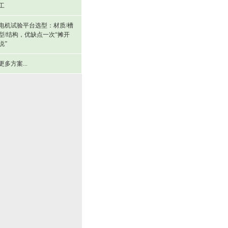
工
电机试验平台选型：材质/槽
型/结构，优缺点一次“摊开
说”
更多方案...