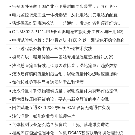
▪ 告别国外依赖！国产北斗卫星时间同步装置，让各行各业时间更精准
▪ 电力监控场景工业一体机选型：从配电站到变电站的配置差异
▪ 猪场保温灯到底怎么选——普通灯、发热灯管和碳纤维方案，差距在哪
▪ GF-M3022-PT11-P15长距离电感式接近开关技术与应用解析
▪ 电机试验铁地板：别小看这块“打底”的铁，测试稳不稳全靠它
▪ 工业过程氧分析中的大气压力补偿技术实践
▪ 极简布线、稳定传输——基站专用温湿度监控解决方案
▪ 液冷总管流量持续走低原因难排查，涡轮流量计趋势数据指明方向
▪ 液冷启停瞬间流量剧烈波动，涡轮流量计秒级响应捕捉瞬态变化
▪ 如何校准称重信号变送器的零点和满度
▪ 液冷冷量计算依赖准确流量，涡轮流量计为换热评估提供可靠依据
▪ 圆柱螺旋压缩弹簧的设计要点与新乡辉簧的生产实践
▪ 网关赋能互通S7-1200与EtherCAT设备无缝通信实践
▪ 油气润滑，赋能企业节能低碳生产
▪ 气体检测设备怎么选？从资质、工况、落地维度讲透
▪ 档案库房恒温恒湿净化一体机 RS485智能联动环境治理系统