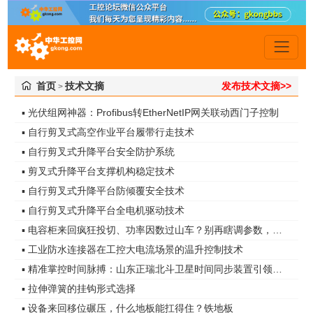
首页
技术文摘
发布技术文摘>>
>
▪ 光伏组网神器：Profibus转EtherNetIP网关联动西门子控制
▪ 自行剪叉式高空作业平台履带行走技术
▪ 自行剪叉式升降平台安全防护系统
▪ 剪叉式升降平台支撑机构稳定技术
▪ 自行剪叉式升降平台防倾覆安全技术
▪ 自行剪叉式升降平台全电机驱动技术
▪ 电容柜来回疯狂投切、功率因数过山车？别再瞎调参数，真凶是谐波无功！
▪ 工业防水连接器在工控大电流场景的温升控制技术
▪ 精准掌控时间脉搏：山东正瑞北斗卫星时间同步装置引领智能化时代
▪ 拉伸弹簧的挂钩形式选择
▪ 设备来回移位碾压，什么地板能扛得住？铁地板