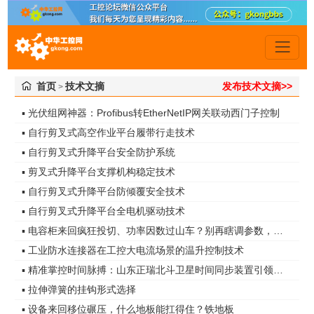
首页
技术文摘
发布技术文摘>>
>
▪ 光伏组网神器：Profibus转EtherNetIP网关联动西门子控制
▪ 自行剪叉式高空作业平台履带行走技术
▪ 自行剪叉式升降平台安全防护系统
▪ 剪叉式升降平台支撑机构稳定技术
▪ 自行剪叉式升降平台防倾覆安全技术
▪ 自行剪叉式升降平台全电机驱动技术
▪ 电容柜来回疯狂投切、功率因数过山车？别再瞎调参数，真凶是谐波无功！
▪ 工业防水连接器在工控大电流场景的温升控制技术
▪ 精准掌控时间脉搏：山东正瑞北斗卫星时间同步装置引领智能化时代
▪ 拉伸弹簧的挂钩形式选择
▪ 设备来回移位碾压，什么地板能扛得住？铁地板