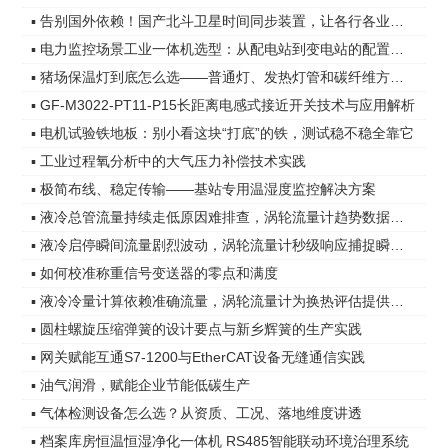
▪ 告别国外依赖！国产北斗卫星时间同步装置，让各行各业时间更精准
▪ 电力监控场景工业一体机选型：从配电站到变电站的配置差异
▪ 猪场保温灯到底怎么选——普通灯、发热灯管和碳纤维方案，差距在哪
▪ GF-M3022-PT11-P15长距离电感式接近开关技术与应用解析
▪ 电机试验铁地板：别小看这块“打底”的铁，测试稳不稳全靠它
▪ 工业过程氧分析中的大气压力补偿技术实践
▪ 极简布线、稳定传输——基站专用温湿度监控解决方案
▪ 液冷总管流量持续走低原因难排查，涡轮流量计趋势数据指明方向
▪ 液冷启停瞬间流量剧烈波动，涡轮流量计秒级响应捕捉瞬态变化
▪ 如何校准称重信号变送器的零点和满度
▪ 液冷冷量计算依赖准确流量，涡轮流量计为换热评估提供可靠依据
▪ 圆柱螺旋压缩弹簧的设计要点与新乡辉簧的生产实践
▪ 网关赋能互通S7-1200与EtherCAT设备无缝通信实践
▪ 油气润滑，赋能企业节能低碳生产
▪ 气体检测设备怎么选？从资质、工况、落地维度讲透
▪ 档案库房恒温恒湿净化一体机 RS485智能联动环境治理系统